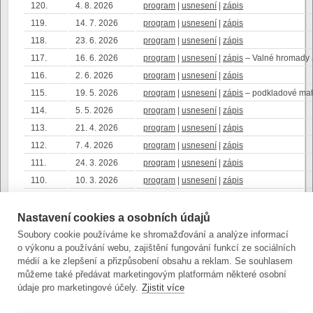
120.
4. 8. 2026
program
|
usnesení
|
zápis
119.
14. 7. 2026
program
|
usnesení
|
zápis
118.
23. 6. 2026
program
|
usnesení
|
zápis
117.
16. 6. 2026
program
|
usnesení
|
zápis
– Valné hromady a
116.
2. 6. 2026
program
|
usnesení
|
zápis
115.
19. 5. 2026
program
|
usnesení
|
zápis
– podkladové ma
114.
5. 5. 2026
program
|
usnesení
|
zápis
113.
21. 4. 2026
program
|
usnesení
|
zápis
112.
7. 4. 2026
program
|
usnesení
|
zápis
111.
24. 3. 2026
program
|
usnesení
|
zápis
110.
10. 3. 2026
program
|
usnesení
|
zápis
109.
24. 2. 2026
program
|
usnesení
|
zápis
– podkladové ma
108.
10. 2. 2026
program
|
usnesení
|
zápis
Nastavení cookies a osobních údajů
107.
27. 1. 2026
program
|
usnesení
|
zápis
Soubory cookie používáme ke shromažďování a analýze informací
o výkonu a používání webu, zajištění fungování funkcí ze sociálních
106.
19. 1. 2026
program
|
usnesení
|
zápis
médií a ke zlepšení a přizpůsobení obsahu a reklam. Se souhlasem
105.
13. 1. 2026
program
|
usnesení
|
zápis
můžeme také předávat marketingovým platformám některé osobní
údaje pro marketingové účely.
Zjistit více