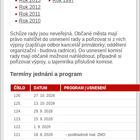
Rok 2013
Rok 1997
Rok 2012
Rok 2011
Rok 2010
Schůze rady jsou neveřejná. Občané města mají
právo nahlížet do usnesení rady a pořizovat si z nich
výpisy (zajišťuje odbor kancelář primátorky, oddělení
organizační - budova radnice). Do usnesení komisí
rady mají občané možnost nahlédnout, případně si
pořizovat výpisy, u tajemníka příslušné komise.
Termíny jednání a program
ČÍSLO
DATUM
PROGRAM | USNESENÍ
126.
27. 10. 2026
125.
13. 10. 2026
124.
29. 9. 2026
123.
15. 9. 2026
122.
1. 9. 2026
121.
18. 8. 2026
– podkladové mat. ZMO