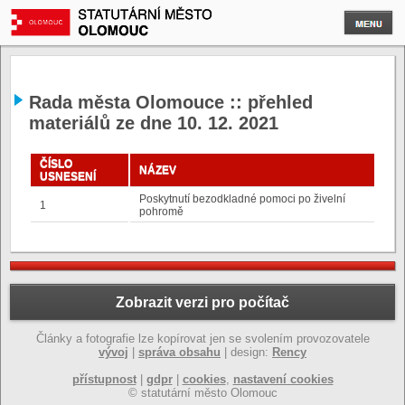
Rada města Olomouce :: přehled
materiálů ze dne 10. 12. 2021
ČÍSLO
NÁZEV
USNESENÍ
Poskytnutí bezodkladné pomoci po živelní
1
pohromě
Zobrazit verzi pro počítač
Články a fotografie lze kopírovat jen se svolením provozovatele
vývoj
|
správa obsahu
| design:
Rency
přístupnost
|
gdpr
|
cookies
,
nastavení cookies
© statutární město Olomouc