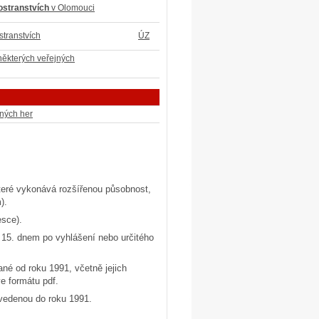
ostranstvích
v Olomouci
stranstvích
ÚZ
některých veřejných
bných her
teré vykonává rozšířenou působnost,
).
esce).
15. dnem po vyhlášení nebo určitého
né od roku 1991, včetně jejich
e formátu pdf.
i vedenou do roku 1991.