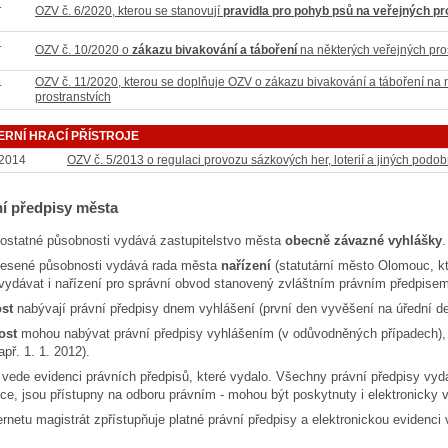
.
OZV č. 6/2020, kterou se stanovují
pravidla pro pohyb psů na veřejných pr
.
OZV č. 10/2020 o
zákazu bivakování a táboření
na některých veřejných pro
.
OZV č. 11/2020, kterou se doplňuje OZV o zákazu bivakování a táboření na 
prostranstvích
ERNÍ HRACÍ PŘÍSTROJE
 2014
OZV č. 5/2013 o regulaci provozu sázkových her, loterií a jiných podo
í předpisy města
statné působnosti vydává zastupitelstvo města
obecně závazné vyhlášky
.
nesené působnosti vydává rada města
nařízení
(statutární město Olomouc, k
ydávat i nařízení pro správní obvod stanovený zvláštním právním předpisem
ost
nabývají právní předpisy dnem vyhlášení (první den vyvěšení na úřední d
ost
mohou nabývat právní předpisy vyhlášením (v odůvodněných případech), 
apř. 1. 1. 2012).
vede evidenci právních předpisů, které vydalo. Všechny právní předpisy vyda
ce, jsou přístupny na odboru právním - mohou být poskytnuty i elektronicky v
ernetu magistrát zpřístupňuje platné právní předpisy a elektronickou evidenc