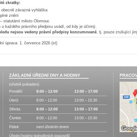
té zkratky:
 obecně závazná vyhláška
plné znění
– statutární město Olomouc
m
u každého právního předpisu uvádí, od kdy je účinný.
hledu nejsou vedeny právní předpisy konzumované
, tj. pouze zrušující ji
ní úprava: 1. července 2026 (st)
ZÁKLADNÍ ÚŘEDNÍ DNY A HODINY
PRACOV
(včetně pokladen)
Pondělí:
8:00 – 12:00
13:00 – 17:00
Úterý:
8:00 – 12:00
13:00 – 15:30
Středa:
8:00 – 12:00
13:00 – 17:00
Čtvrtek:
8:00 – 12:00
13:00 – 15:30
Pátek:
není úředním dnem
Úřední hodiny jednotlivých pracovišť