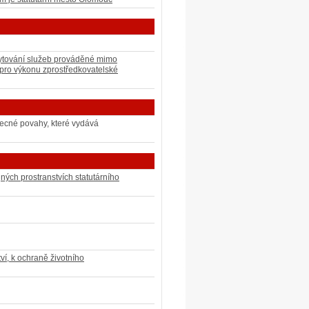
skytování služeb prováděné mimo
 pro výkonu zprostředkovatelské
ecné povahy, které vydává
ých prostranstvích statutárního
tví, k ochraně životního