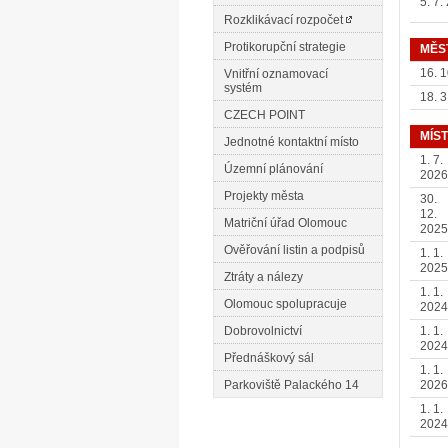
5. 7.
Rozklikávací rozpočet
Protikorupční strategie
MĚS
16. 
Vnitřní oznamovací
systém
18. 3
CZECH POINT
MÍS
Jednotné kontaktní místo
1. 7.
Územní plánování
2026
Projekty města
30.
12.
Matriční úřad Olomouc
2025
Ověřování listin a podpisů
1. 1.
2025
Ztráty a nálezy
1. 1.
Olomouc spolupracuje
2024
Dobrovolnictví
1. 1.
2024
Přednáškový sál
1. 1.
Parkoviště Palackého 14
2026
1. 1.
2024