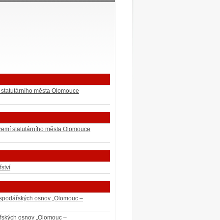
 statutárního města Olomouce
území statutárního města Olomouce
ství
hospodářských osnov „Olomouc –
ářských osnov „Olomouc –