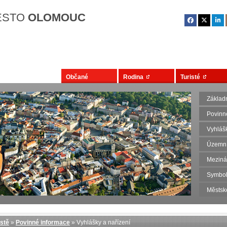
Přejít na hlavní obsah
ĚSTO
OLOMOUC
Občané
Rodina
Turisté
Základn
Povinn
Vyhlášk
Územní
Meziná
Symbol
Městsk
stě
»
Povinné informace
» Vyhlášky a nařízení