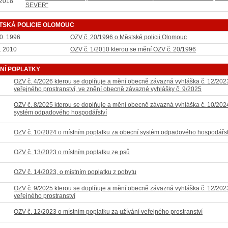
 2018
SEVER“
TSKÁ POLICIE OLOMOUC
10. 1996
OZV č. 20/1996 o Městské policii Olomouc
. 2010
OZV č. 1/2010 kterou se mění OZV č. 20/1996
TNÍ POPLATKY
OZV č. 4/2026 kterou se doplňuje a mění obecně závazná vyhláška č. 12/2023
veřejného prostranství, ve znění obecně závazné vyhlášky č. 9/2025
OZV č. 8/2025 kterou se doplňuje a mění obecně závazná vyhláška č. 10/2024
systém odpadového hospodářství
OZV č. 10/2024 o místním poplatku za obecní systém odpadového hospodářst
OZV č. 13/2023 o místním poplatku ze psů
OZV č. 14/2023, o místním poplatku z pobytu
OZV č. 9/2025 kterou se doplňuje a mění obecně závazná vyhláška č. 12/2023
veřejného prostranství
OZV č. 12/2023 o místním poplatku za užívání veřejného prostranství