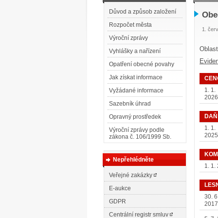
Důvod a způsob založení
Obe
Rozpočet města
1. čer
Výroční zprávy
Oblast
Vyhlášky a nařízení
Evide
Opatření obecné povahy
Jak získat informace
CEN
1. 1.
Vyžádané informace
2026
Sazebník úhrad
DAŇ
Opravný prostředek
1. 1.
Výroční zprávy podle
2025
zákona č. 106/1999 Sb.
KOM
Nepřehlédněte
1. 1.
Veřejné zakázky
LES
E-aukce
30. 6
GDPR
2017
Centrální registr smluv