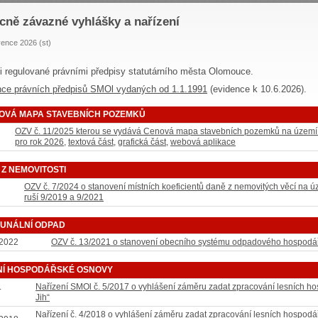
cně závazné vyhlášky a nařízení
vence 2026 (st)
i regulované právními předpisy statutárního města Olomouce.
nce právních předpisů SMOl vydaných od 1.1.1991
(evidence k 10.6.2026).
OVÁ MAPA STAVEBNÍCH POZEMKŮ
OZV č. 11/2025 kterou se vydává Cenová mapa stavebních pozemků na území
pro rok 2026
,
textová část
,
grafická část
,
webová aplikace
 Z NEMOVITOSTI
OZV č. 7/2024 o stanovení místních koeficientů daně z nemovitých věcí na 
ruší 9/2019 a 9/2021
UNÁLNÍ ODPAD
 2022
OZV č. 13/2021 o stanovení obecního systému odpadového hospodář
NÍ HOSPODÁŘSKÉ OSNOVY
.
Nařízení SMOl č. 5/2017 o vyhlášení záměru zadat zpracování lesních 
Jih“
Nařízení č. 4/2018 o vyhlášení záměru zadat zpracování lesních hospod