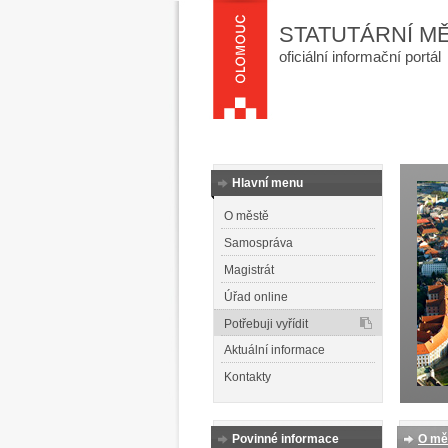
STATUTÁRNÍ M
oficiální informační portál
Hlavní menu
O městě
Samospráva
Magistrát
Úřad online
Potřebuji vyřídit
Aktuální informace
Kontakty
Povinné informace
O mě