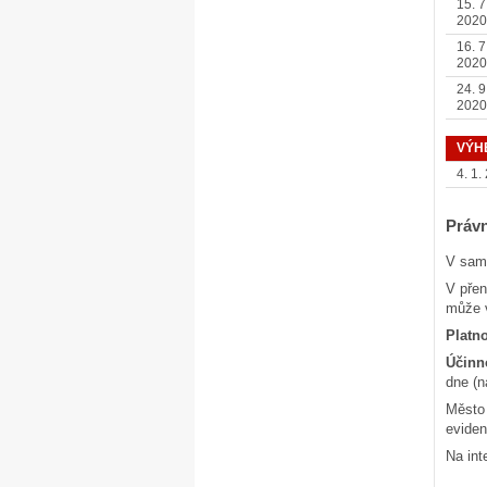
15. 7
2020
16. 7
2020
24. 9
2020
VÝH
4. 1.
Právn
V samo
V pře
může v
Platn
Účinn
dne (n
Město 
eviden
Na int