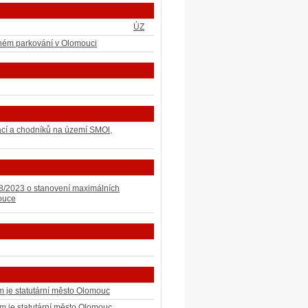
ÚZ
ceném parkování v Olomouci
kací a chodníků na území SMOl
,
. 8/2023 o stanovení maximálních
ouce
m je statutární město Olomouc
em je statutární město Olomouc