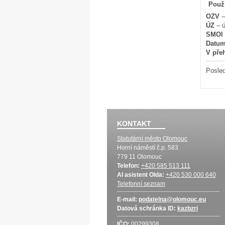
Použi
OZV
–
ÚZ
– ú
SMOl
Datu
V pře
Posled
KONTAKT
Statutární město Olomouc
Horní náměstí č.p. 583
779 11 Olomouc
Telefon:
+420 585 513 111
AI asistent Olda:
+420 530 000 640
Telefonní seznam
E-mail:
podatelna@olomouc.eu
Datová schránka
ID:
kazbzri
IČO:
00299308