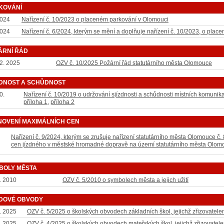
KOVÁNÍ
2024
Nařízení č. 10/2023 o placeném parkování v Olomouci
2024
Nařízení č. 6/2024, kterým se mění a doplňuje nařízení č. 10/2023, o pla
ÁRNÍ ŘÁD
12. 2025
OZV č. 10/2025 Požární řád statutárního města Olomouce
ZDNOST A SCHŮDNOST
0.
Nařízení č. 10/2019 o udržování sjízdnosti a schůdnosti místních komuni
příloha 1
,
příloha 2
NOVENÍ MAXIMÁLNÍCH CEN
Nařízení č. 9/2024, kterým se zrušuje nařízení statutárního města Olomouce č
cen jízdného v městské hromadné dopravě na území statutárního města Olom
BOLY MĚSTA
. 2010
OZV č. 5/2010 o symbolech města a jejich užití
DOVÉ OBVODY
. 2025
OZV č. 5/2025 o školských obvodech základních škol, jejichž zřizovatele
. 2025
OZV č. 4/2025 o školských obvodech mateřských škol, jejichž zřizovatel