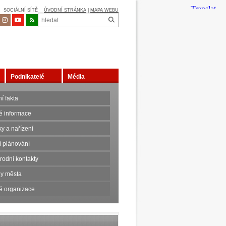
SOCIÁLNÍ SÍTĚ
ÚVODNÍ STRÁNKA
|
MAPA WEBU
Podnikatelé
Média
í fakta
é informace
y a nařízení
 plánování
rodní kontakty
y města
é organizace