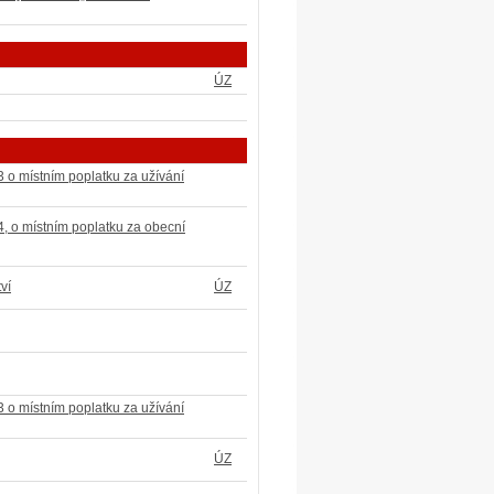
ÚZ
 o místním poplatku za užívání
, o místním poplatku za obecní
ví
ÚZ
 o místním poplatku za užívání
ÚZ