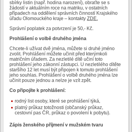
sbírky listin (např. hodina narození), obraťte se s
žádostí v aktuálním roce na matriku, v ostatních
případech na oddělení správních činností Krajského
úřadu Olomouckého kraje – kontakty
ZDE.
Správní poplatek za potvrzení je 50,- Kč.
Prohlášení o volbě druhého jména
Chcete-li užívat dvě jména, můžete si druhé jméno
zvolit. Prohlášení můžete učinit před kterýmkoli
matričním úřadem. Za nezletilé dítě učiní toto
prohlášení jeho zákonní zástupci. U nezletilého dítěte
staršího 12 let musí být připojen k tomuto prohlášení
jeho souhlas. Prohlášení o volbě druhého jména lze
učinit pouze jednou a nelze je vzít zpět.
Co připojíte k prohlášení:
rodný list osoby, které se prohlášení týká,
platný průkaz totožnosti (občanský průkaz,
cestovní pas ČR, průkaz o povolení k pobytu).
Zápis ženského příjmení v mužském tvaru