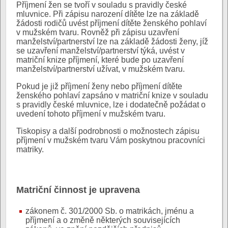
Příjmení žen se tvoří v souladu s pravidly české
mluvnice. Při zápisu narození dítěte lze na základě
žádosti rodičů uvést příjmení dítěte ženského pohlaví
v mužském tvaru. Rovněž při zápisu uzavření
manželství/partnerství lze na základě žádosti ženy, jíž
se uzavření manželství/partnerství týká, uvést v
matriční knize příjmení, které bude po uzavření
manželství/partnerství užívat, v mužském tvaru.
Pokud je již příjmení ženy nebo příjmení dítěte
ženského pohlaví zapsáno v matriční knize v souladu
s pravidly české mluvnice, lze i dodatečně požádat o
uvedení tohoto příjmení v mužském tvaru.
Tiskopisy a další podrobnosti o možnostech zápisu
příjmení v mužském tvaru Vám poskytnou pracovníci
matriky.
Matriční činnost je upravena
zákonem č. 301/2000 Sb. o matrikách, jménu a
příjmení a o změně některých souvisejících