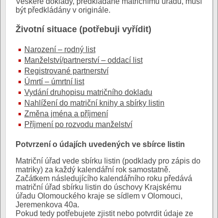
Veškeré doklady, předkládané matričnímu úřadu, musí
být předkládány v originále.
Životní situace (potřebuji vyřídit)
Narození – rodný list
Manželství/partnerství – oddací list
Registrované partnerství
Úmrtí – úmrtní list
Vydání druhopisu matričního dokladu
Nahlížení do matriční knihy a sbírky listin
Změna jména a příjmení
Příjmení po rozvodu manželství
Potvrzení o údajích uvedených ve sbírce listin
Matriční úřad vede sbírku listin (podklady pro zápis do
matriky) za každý kalendářní rok samostatně.
Začátkem následujícího kalendářního roku předává
matriční úřad sbírku listin do úschovy Krajskému
úřadu Olomouckého kraje se sídlem v Olomouci,
Jeremenkova 40a.
Pokud tedy potřebujete zjistit nebo potvrdit údaje ze