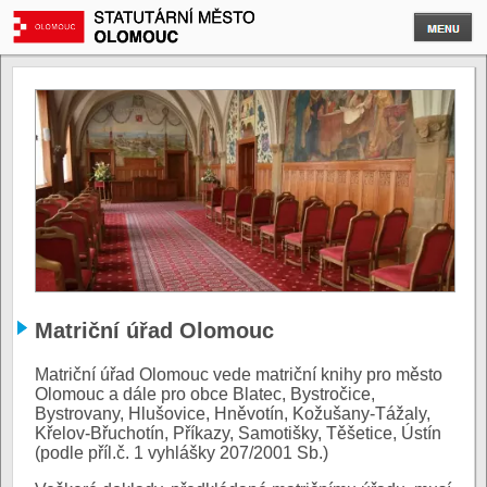
Matriční úřad Olomouc
Matriční úřad Olomouc vede matriční knihy pro město
Olomouc a dále pro obce Blatec, Bystročice,
Bystrovany, Hlušovice, Hněvotín, Kožušany-Tážaly,
Křelov-Břuchotín, Příkazy, Samotišky, Těšetice, Ústín
(podle příl.č. 1 vyhlášky 207/2001 Sb.)