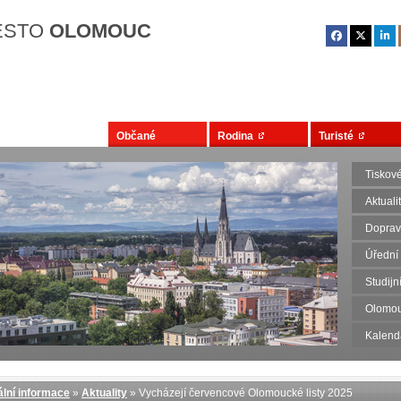
Přejít na hlavní obsah
ĚSTO
OLOMOUC
Občané
Rodina
Turisté
Tiskov
Aktuali
Dopravn
Úřední
Studij
Olomou
Kalend
lní informace
»
Aktuality
» Vycházejí červencové Olomoucké listy 2025