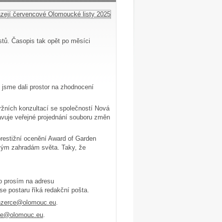
tů. Časopis tak opět po měsíci
 jsme dali prostor na zhodnocení
ržních konzultací se společností Nová
avuje veřejné projednání souboru změn
restižní ocenění Award of Garden
ovým zahradám světa. Taky, že
to prosím na adresu
se postaru říká redakční pošta.
nzerce@olomouc.eu
.
ice@olomouc.eu
.