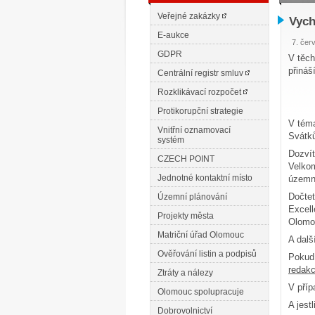
Veřejné zakázky
Vych
E-aukce
7. čer
GDPR
V těch
přináš
Centrální registr smluv
Rozklikávací rozpočet
Protikorupční strategie
V téma
Vnitřní oznamovací
Svátků
systém
Dozvít
CZECH POINT
Velkom
Jednotné kontaktní místo
územní
Dočtet
Územní plánování
Excell
Projekty města
Olomou
Matriční úřad Olomouc
A dalš
Ověřování listin a podpisů
Pokud 
redak
Ztráty a nálezy
V příp
Olomouc spolupracuje
A jest
Dobrovolnictví