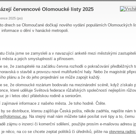
ázejí červencové Olomoucké listy 2025
vence 2025 (po)
to dnech se Olomoučané dočkají nového vydání populárních Olomouckých lis
í informace o dění v hanácké metropoli.
tu čísla jsme se zamysleli a v navazující anketě mezi městskými zastupiteli
 města a jejich smysluplností a přínosem.
e se, že zastupitelé na začátku června rozhodli o pokračování předběžných t
oravská o stavbě a provozu nové multifunkční haly. Nebo že magistrát připr
ho plánu a že do jeho projednání se může zapojit každý.
e se, že olomoucké rozárium bodovalo na mezinárodní scéně, když získalo p
ence, které uděluje Světová federace růžařských společností nejlepším růž
c je i letos obcí přátelskou rodině a seniorům.
í zajímavé informace z našeho města. Je toho hodně. Čtěte.
by se distribuce, kterou zajišťuje Česká pošta, někde zadrhla, napište nám 
ce@olomouc.eu
. Na stejný mail nám můžete také posílat své tipy a to, čemu 
adě zájmu o inzerci či komerční sdělení, použijte prosím e-mailovou adresu
i
li je něco, na co se chcete zeptat politiků či úředníků, pište na
otevrena.radn