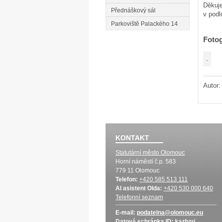
Děkuje
Přednáškový sál
v podl
Parkoviště Palackého 14
Fotog
Autor
KONTAKT
Statutární město Olomouc
Horní náměstí č.p. 583
779 11 Olomouc
Telefon:
+420 585 513 111
AI asistent Olda:
+420 530 000 640
Telefonní seznam
E-mail:
podatelna@olomouc.eu
Datová schránka
ID:
kazbzri