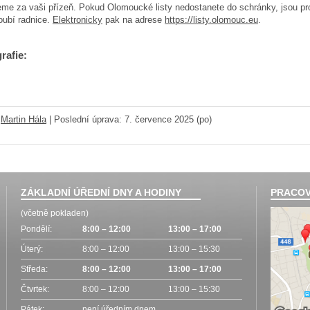
me za vaši přízeň. Pokud Olomoucké listy nedostanete do schránky, jsou pro
oubí radnice.
Elektronicky
pak na adrese
https://listy.olomouc.eu
.
rafie:
:
Martin Hála
|
Poslední úprava: 7. července 2025 (po)
ZÁKLADNÍ ÚŘEDNÍ DNY A HODINY
PRACOV
(včetně pokladen)
Pondělí:
8:00 – 12:00
13:00 – 17:00
Úterý:
8:00 – 12:00
13:00 – 15:30
Středa:
8:00 – 12:00
13:00 – 17:00
Čtvrtek:
8:00 – 12:00
13:00 – 15:30
Pátek:
není úředním dnem