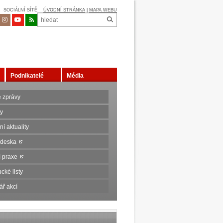
SOCIÁLNÍ SÍTĚ
ÚVODNÍ STRÁNKA
|
MAPA WEBU
Podnikatelé
Média
é zprávy
ty
í aktuality
 deska
ní praxe
cké listy
ář akcí