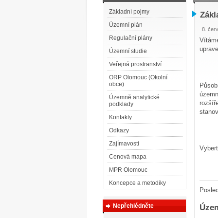
Základní pojmy
Zákl
Územní plán
8. čer
Regulační plány
Vítáme
uprave
Územní studie
Veřejná prostranství
ORP Olomouc (Okolní
obce)
Působ
územní
Územně analytické
rozšíř
podklady
stanov
Kontakty
Odkazy
Zajímavosti
Vybert
Cenová mapa
MPR Olomouc
Koncepce a metodiky
Posled
Nepřehlédněte
Územ