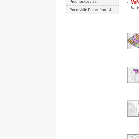
Přednáškový sál
Veř
6. l
Parkoviště Palackého 14