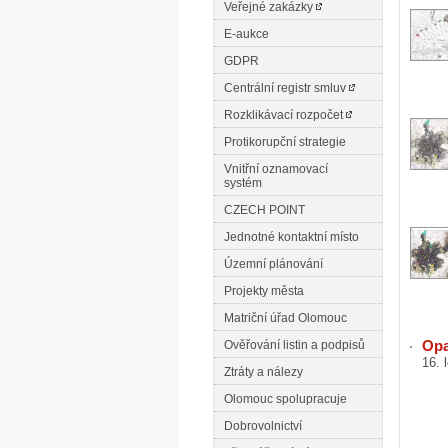
Veřejné zakázky
E-aukce
GDPR
Centrální registr smluv
Rozklikávací rozpočet
Protikorupční strategie
Vnitřní oznamovací
systém
CZECH POINT
Jednotné kontaktní místo
Územní plánování
Projekty města
Matriční úřad Olomouc
Opa
Ověřování listin a podpisů
16. 
Ztráty a nálezy
Olomouc spolupracuje
Dobrovolnictví