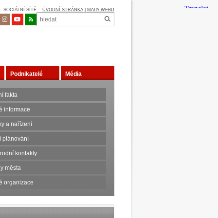
SOCIÁLNÍ SÍTĚ
ÚVODNÍ STRÁNKA
|
MAPA WEBU
Podnikatelé
Média
í fakta
é informace
y a nařízení
 plánování
rodní kontakty
y města
é organizace