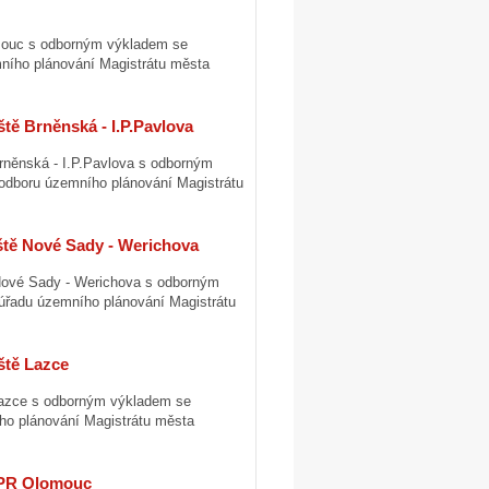
omouc s odborným výkladem se
ního plánování Magistrátu města
ště Brněnská - I.P.Pavlova
Brněnská - I.P.Pavlova s odborným
odboru územního plánování Magistrátu
iště Nové Sady - Werichova
ě Nové Sady - Werichova s odborným
úřadu územního plánování Magistrátu
ště Lazce
 Lazce s odborným výkladem se
ho plánování Magistrátu města
 MPR Olomouc