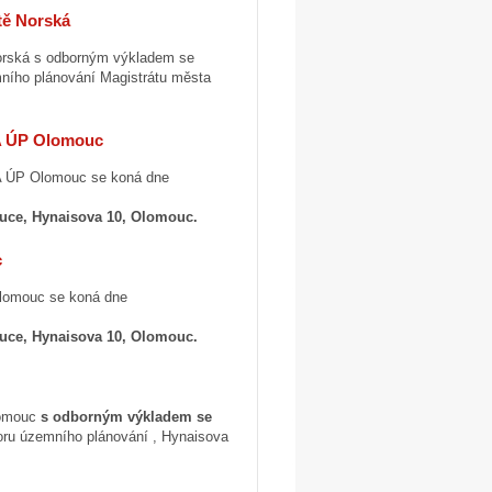
tě Norská
Norská s odborným výkladem se
ního plánování Magistrátu města
2A ÚP Olomouc
A ÚP Olomouc se koná dne
uce, Hynaisova 10, Olomouc.
c
Olomouc se koná dne
uce, Hynaisova 10, Olomouc.
lomouc
s odborným výkladem se
oru územního plánování , Hynaisova