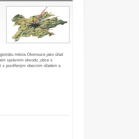
istrátu města Olomouce jako úřad
vém správním obvodu „obce s
bcí s pověřeným obecním úřadem a