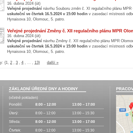
16. dubna 2024 (út)
Veřejné projednání
návrhu Souboru změn č. XI regulačního plánu MP
uskuteční ve čtvrtek 16.5.2024 v 15:00 hodin
v zasedací místnosti odb
Hynaisova 10, Olomouc, 5. patro.
Veřejné projednání Změny č. XII regulačního plánu MPR Ol
16. dubna 2024 (út)
Veřejné projednání
návrhu Změny č. XII regulačního plánu MPR Olom
uskuteční ve čtvrtek 16.5.2024 v 15:00 hodin
v zasedací místnosti odb
Hynaisova 10, Olomouc, 5. patro.
y: {
1
,
2
,
3
,
4
, … ,
13}
další »
ZÁKLADNÍ ÚŘEDNÍ DNY A HODINY
PRACOV
(včetně pokladen)
Pondělí:
8:00 – 12:00
13:00 – 17:00
Úterý:
8:00 – 12:00
13:00 – 15:30
Středa:
8:00 – 12:00
13:00 – 17:00
Čtvrtek:
8:00 – 12:00
13:00 – 15:30