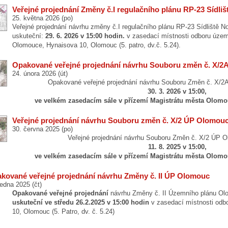
Veřejné projednání Změny č.I regulačního plánu RP-23 Sídliš
25. května 2026 (po)
Veřejné projednání návrhu změny č.I regulačního plánu RP-23 Sídliště 
uskuteční:
29. 6. 2026 v 15:00 hodin.
v zasedací místnosti odboru územ
Olomouce, Hynaisova 10, Olomouc (5. patro, dv.č. 5.24).
Opakované veřejné projednání návrhu Souboru změn č. X/
24. února 2026 (út)
Opakované veřejné projednání návrhu Souboru Změn č. X/2
30. 3. 2026 v 15:00,
ve velkém zasedacím sále v přízemí Magistrátu města Olomo
Veřejné projednání návrhu Souboru změn č. X/2 ÚP Olomou
30. června 2025 (po)
Veřejné projednání návrhu Souboru Změn č. X/2 ÚP 
11. 8. 2025 v 15:00,
ve velkém zasedacím sále v přízemí Magistrátu města Olomo
kované veřejné projednání návrhu Změny č. II ÚP Olomouc
ledna 2025 (čt)
Opakované veřejné projednání
návrhu Změny č. II Územního plánu O
uskuteční ve středu 26.2.2025 v 15:00 hodin
v zasedací místnosti odb
10, Olomouc (5. Patro, dv. č. 5.24)