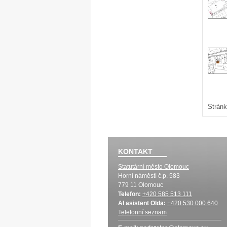
Stránk
KONTAKT
Statutární město Olomouc
Horní náměstí č.p. 583
779 11 Olomouc
Telefon:
+420 585 513 111
AI asistent Olda:
+420 530 000 640
Telefonní seznam