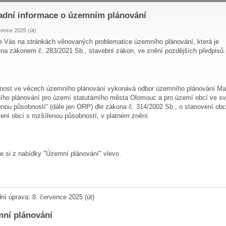
adní informace o územním plánování
vence 2025 (út)
 Vás na stránkách věnovaných problematice územního plánování, která je
na zákonem č. 283/2021 Sb., stavební zákon, ve znění pozdějších předpisů.
nost ve věcech územního plánování vykonává odbor územního plánování Mag
ho plánování pro území statutárního města Olomouc a pro území obcí ve s
enou působností“ (dále jen ORP) dle zákona č. 314/2002 Sb., o stanovení o
ení obcí s rozšířenou působností, v platném znění.
e si z nabídky "Územní plánování" vlevo.
ní úprava: 8. července 2025 (út)
ní plánování