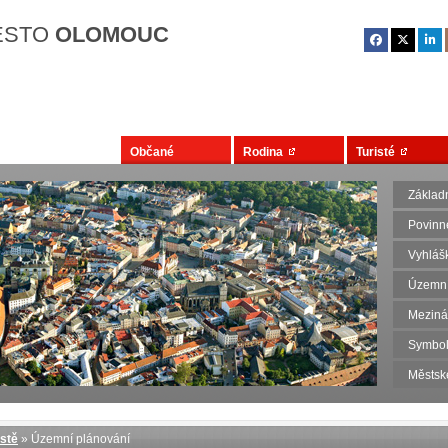
Přejít na hlavní obsah
ĚSTO
OLOMOUC
Občané
Rodina
Turisté
Základn
Povinn
Vyhlášk
Územní
Meziná
Symbol
Městsk
stě
» Územní plánování