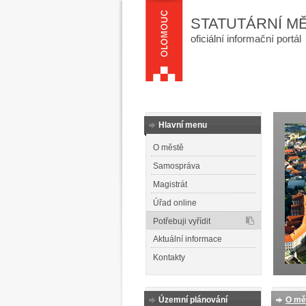
STATUTÁRNÍ M
oficiální informační portál
Hlavní menu
O městě
Samospráva
Magistrát
Úřad online
Potřebuji vyřídit
Aktuální informace
Kontakty
Územní plánování
O mě