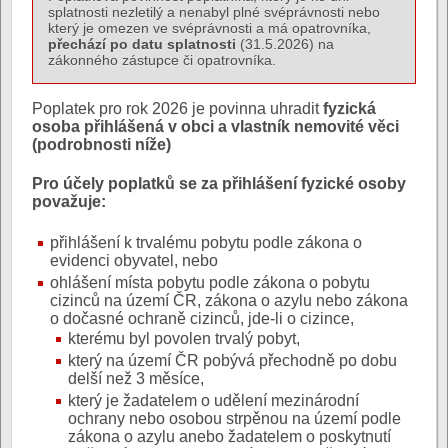
splatnosti nezletilý a nenabyl plné svéprávnosti nebo
který je omezen ve svéprávnosti a má opatrovníka,
přechází po datu splatnosti
(31.5.2026) na
zákonného zástupce či opatrovníka.
Poplatek pro rok 2026 je povinna uhradit
fyzická
osoba přihlášená v obci a vlastník nemovité věci
(podrobnosti níže)
Pro účely poplatků se za přihlášení fyzické osoby
považuje:
přihlášení k trvalému pobytu podle zákona o
evidenci obyvatel, nebo
ohlášení místa pobytu podle zákona o pobytu
cizinců na území ČR, zákona o azylu nebo zákona
o dočasné ochraně cizinců, jde-li o cizince,
kterému byl povolen trvalý pobyt,
který na území ČR pobývá přechodně po dobu
delší než 3 měsíce,
který je žadatelem o udělení mezinárodní
ochrany nebo osobou strpěnou na území podle
zákona o azylu anebo žadatelem o poskytnutí