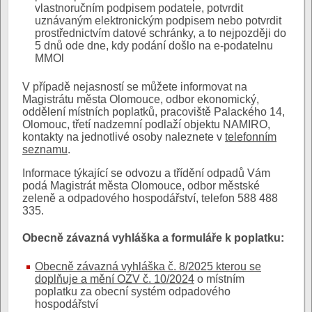
vlastnoručním podpisem podatele, potvrdit
uznávaným elektronickým podpisem nebo potvrdit
prostřednictvím datové schránky, a to nejpozději do
5 dnů ode dne, kdy podání došlo na e-podatelnu
MMOl
V případě nejasností se můžete informovat na
Magistrátu města Olomouce, odbor ekonomický,
oddělení místních poplatků, pracoviště Palackého 14,
Olomouc, třetí nadzemní podlaží objektu NAMIRO,
kontakty na jednotlivé osoby naleznete v
telefonním
seznamu
.
Informace týkající se odvozu a třídění odpadů Vám
podá Magistrát města Olomouce, odbor městské
zeleně a odpadového hospodářství, telefon 588 488
335.
Obecně závazná vyhláška a formuláře k poplatku:
Obecně závazná vyhláška č. 8/2025 kterou se
doplňuje a mění OZV č. 10/2024
o místním
poplatku za obecní systém odpadového
hospodářství