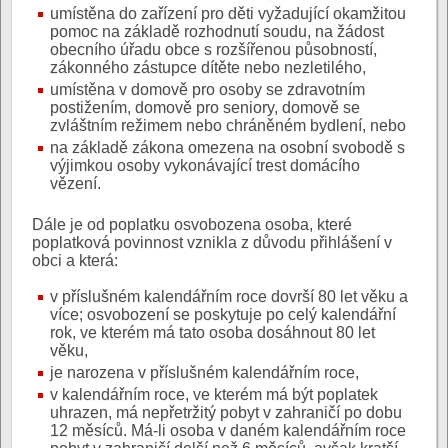
umístěna do zařízení pro děti vyžadující okamžitou
pomoc na základě rozhodnutí soudu, na žádost
obecního úřadu obce s rozšířenou působností,
zákonného zástupce dítěte nebo nezletilého,
umístěna v domově pro osoby se zdravotním
postižením, domově pro seniory, domově se
zvláštním režimem nebo chráněném bydlení, nebo
na základě zákona omezena na osobní svobodě s
výjimkou osoby vykonávající trest domácího
vězení.
Dále je od poplatku osvobozena osoba, které
poplatková povinnost vznikla z důvodu přihlášení v
obci a která:
v příslušném kalendářním roce dovrší 80 let věku a
více; osvobození se poskytuje po celý kalendářní
rok, ve kterém má tato osoba dosáhnout 80 let
věku,
je narozena v příslušném kalendářním roce,
v kalendářním roce, ve kterém má být poplatek
uhrazen, má nepřetržitý pobyt v zahraničí po dobu
12 měsíců. Má-li osoba v daném kalendářním roce