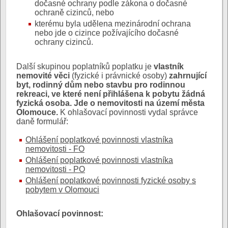
dočasné ochrany podle zákona o dočasné
ochraně cizinců, nebo
kterému byla udělena mezinárodní ochrana
nebo jde o cizince požívajícího dočasné
ochrany cizinců.
Další skupinou poplatníků poplatku je
vlastník
nemovité věci
(fyzické i právnické osoby)
zahrnující
byt, rodinný dům nebo stavbu pro rodinnou
rekreaci, ve které není přihlášena k pobytu žádná
fyzická osoba. Jde o nemovitosti na území města
Olomouce.
K ohlašovací povinnosti vydal správce
daně formulář:
Ohlášení poplatkové povinnosti vlastníka
nemovitosti - FO
Ohlášení poplatkové povinnosti vlastníka
nemovitosti - PO
Ohlášení poplatkové povinnosti fyzické osoby s
pobytem v Olomouci
Ohlašovací povinnost: