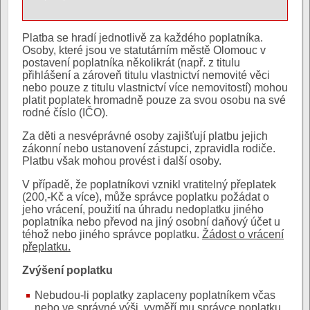
Platba se hradí jednotlivě za každého poplatníka.
Osoby, které jsou ve statutárním městě Olomouc v
postavení poplatníka několikrát (např. z titulu
přihlášení a zároveň titulu vlastnictví nemovité věci
nebo pouze z titulu vlastnictví více nemovitostí) mohou
platit poplatek hromadně pouze za svou osobu na své
rodné číslo (IČO).
Za děti a nesvéprávné osoby zajišťují platbu jejich
zákonní nebo ustanovení zástupci, zpravidla rodiče.
Platbu však mohou provést i další osoby.
V případě, že poplatníkovi vznikl vratitelný přeplatek
(200,-Kč a více), může správce poplatku požádat o
jeho vrácení, použití na úhradu nedoplatku jiného
poplatníka nebo převod na jiný osobní daňový účet u
téhož nebo jiného správce poplatku.
Žádost o vrácení
přeplatku.
Zvýšení poplatku
Nebudou-li poplatky zaplaceny poplatníkem včas
nebo ve správné výši, vyměří mu správce poplatku