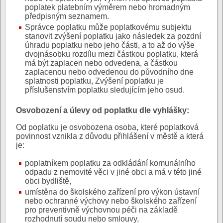
poplatek platebním výměrem nebo hromadným
předpisným seznamem.
Správce poplatku může poplatkovému subjektu
stanovit zvýšení poplatku jako následek za pozdní
úhradu poplatku nebo jeho části, a to až do výše
dvojnásobku rozdílu mezi částkou poplatku, která
má být zaplacen nebo odvedena, a částkou
zaplacenou nebo odvedenou do původního dne
splatnosti poplatku, Zvýšení poplatku je
příslušenstvím poplatku sledujícím jeho osud.
Osvobození a úlevy od poplatku dle vyhlášky:
Od poplatku je osvobozena osoba, které poplatková
povinnost vznikla z důvodu přihlášení v městě a která
je:
poplatníkem poplatku za odkládání komunálního
odpadu z nemovité věci v jiné obci a má v této jiné
obci bydliště,
umístěna do školského zařízení pro výkon ústavní
nebo ochranné výchovy nebo školského zařízení
pro preventivně výchovnou péči na základě
rozhodnutí soudu nebo smlouvy,