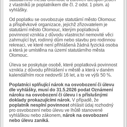
z vlastníků je poplatníkem dle čl. 2 odst. 1 písm. a)
vyhlášky.
Od poplatku se osvobozuje statutární město Olomouc
a příspěvkové organizace, jejichž zřizovatelem je
statutární město Olomouc, kterým poplatková
povinnost vznikla z důvodu vlastnictví nemovité věci
zahrnující byt, rodinný dům nebo stavbu pro rodinnou
rekreaci, ve které není přihlášená žádná fyzická osoba
a která je umístěna na území statutárního města
Olomouc.
Úleva se poskytuje osobě, které poplatková povinnost
vznikla z důvodu přihlášení v městě a která v daném
kalendářním roce nedovrší 16 let, a to ve výši 50 %.
Poplatníci splňující nárok na osvobození či úlevu
dle vyhlášky, musí do 31.5.2026 podat Oznámení
nároku na osvobození či úlevu i s příslušnými
doklady prokazujícími nárok.
V případě, že
poplatník nesplní povinnost
ohlásit údaj rozhodný
pro osvobození nebo úlevu ve lhůtě stanovené
vyhláškou nebo zákonem,
nárok na osvobození
nebo úlevu zaniká
.