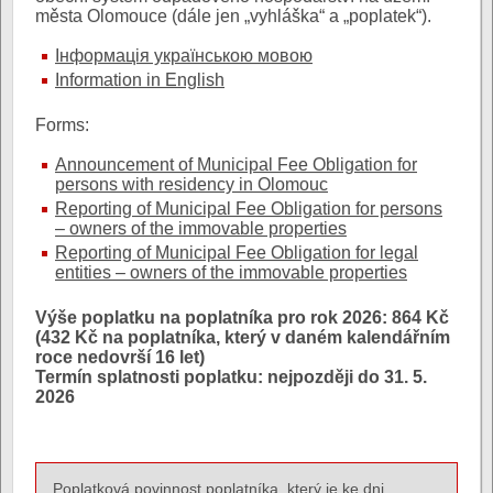
města Olomouce (dále jen „vyhláška“ a „poplatek“).
Інформація українською мовою
Information in English
Forms:
Announcement of Municipal Fee Obligation for
persons with residency in Olomouc
Reporting of Municipal Fee Obligation for persons
– owners of the immovable properties
Reporting of Municipal Fee Obligation for legal
entities – owners of the immovable properties
Výše poplatku na poplatníka pro rok 2026: 864 Kč
(432 Kč na poplatníka, který v daném kalendářním
roce nedovrší 16 let)
Termín splatnosti poplatku: nejpozději do 31. 5.
2026
Poplatková povinnost poplatníka, který je ke dni