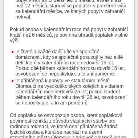
pobyt v zahraničí delší než 6 měsíců, avšak kratší
než 12 měsíců, stanoví se poplatek v poměrné výši
za kalendářní měsíce, ve kterých pobyt v zahraničí
netrval.
Pokud osoba v kalendářním roce má pobyt v zahraničí
kratší než 6 měsíců, je povinna uhradit poplatek v plné
výši.
je čtvrté a každé další dítě ve společné
domácnosti, kdy se společně posuzují ty nezletilé
děti, které v kalendářním roce nedovrší 16 let.
Pokud dítě během kalendářního roku dovrší 16 let,
osvobození se neposkytuje, a to ani poměrně,
je přihlášená k pobytu ve statutárním městě
Olomouci na vysokoškolských kolejích a v daném
kalendářním roce nedovrší 26 let; pokud student
během kalendářního roku dovrší 26 let, osvobození
se neposkytuje, a to ani poměrně.
Od poplatku se osvobozuje osoba, které poplatková
povinnost vznikla z důvodu vlastnictví stavby pro
rodinnou rekreaci, ve které není přihlášená žádná
fyzická osoba a která se nachází na území
statutárního města Olomouc a zároveň alespoň jeden