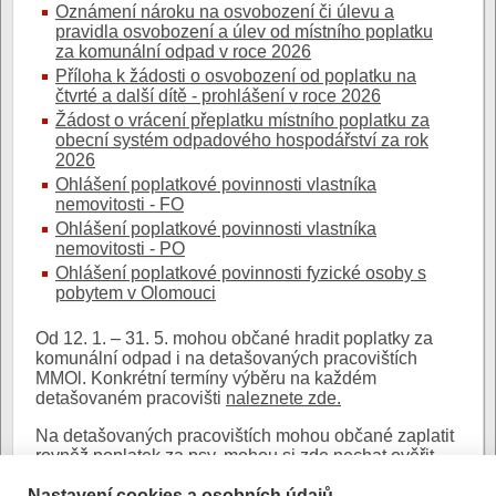
Oznámení nároku na osvobození či úlevu a
pravidla osvobození a úlev od místního poplatku
za komunální odpad v roce 2026
Příloha k žádosti o osvobození od poplatku na
čtvrté a další dítě - prohlášení v roce 2026
Žádost o vrácení přeplatku místního poplatku za
obecní systém odpadového hospodářství za rok
2026
Ohlášení poplatkové povinnosti vlastníka
nemovitosti - FO
Ohlášení poplatkové povinnosti vlastníka
nemovitosti - PO
Ohlášení poplatkové povinnosti fyzické osoby s
pobytem v Olomouci
Od 12. 1. – 31. 5. mohou občané hradit poplatky za
komunální odpad i na detašovaných pracovištích
MMOl. Konkrétní termíny výběru na každém
detašovaném pracovišti
naleznete zde.
Na detašovaných pracovištích mohou občané zaplatit
rovněž poplatek za psy, mohou si zde nechat ověřit
podpisy a listiny, nebarevně okopírovat mnohé osobní
Nastavení cookies a osobních údajů
i úřední materiály, na vyžádání obdrží veškeré