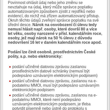
Povinnost ohlásit údaj nebo jeho změnu se
nevztahuje na údaj, který může správce poplatku
automatizovaným způsobem zjistit z rejstříků nebo
evidencí, do nichž má zřízen automatizovaný přístup.
Okruh těchto údajů zveřejní správce poplatku na své
úřední desce.
Nárok na osvobození či úlevu tedy
nemusí hlásit např. osoby, které dovrší 80 a více
let věku, osoby narozené v přísl. kalendářním roce,
osoby, jež mají nárok na 50 % úlevu z důvodu
nedovršení 16 let v daném kalendářním roce apod.
Podání lze činit osobně, prostřednictvím České
pošty, s.p. nebo elektronicky:
podání učiněné datovou zprávou zaslanou
prostřednictvím datové schránky (nemusí být
podepsáno uznávaným elektronickým podpisem)
podání učiněné datovou zprávou, zaslanou na e-
podatelnu MMOl, musí být podepsáno uznávaným
elektronickým podpisem
podání učiněné datovou zprávou, zaslanou na e-
podatelnu MMOl, které není podepsáno
uznávaným elektronickým podpisem, je třeba
potvrdit písemně nebo ústně do protokolu s