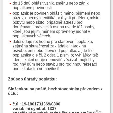
do 15 dnů ohlásit vznik, změnu nebo zánik
poplatkové povinnosti
poplatník je povinen ohlásit jméno, příjmení nebo
název, obecný identifikátor (byl-li přidělen), místo
pobytu nebo sídlo, případně adresu pro
doručování; právnická osoba uvede též osoby,
které jsou jejím jménem oprávněny jednat v
poplatkových věcech,
další údaje rozhodné pro stanovení poplatku,
zejména skutečnosti zakládající nárok na
osvobození nebo úlevu od poplatku, a jde-li o
poplatníka dle čl. 2 odst. 1 písm. b) vyhlášky, též
identifikační údaje nemovité věcí zahrnující byt,
rodinný dům nebo stavbu pro rodinnou rekreaci
podle katastru nemovitostí.
Způsob úhrady poplatku:
Složenkou na poště, bezhotovostním převodem z
účtu:
č.ú.: 19-1801731369/0800
variabilní symbol: 1337