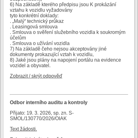
6) Na základě kterého předpisu jsou K prokázání
vztahu k vozidlu vyžadovány
tyto konkrétní doklady:
. „Malý“ technický průkaz
. Leasingová smlouva
. Smlouva o svěření služebního vozidla k soukromým
účelům
. Smlouva o užívání vozidla
7) Na základě čeho nejsou akceptovány jiné
dokumenty prokazující vztah k vozidlu,
8) Jaké jsou plány na napojení portálu na evidence
vozidel a obyvatel.
Zobrazit / skrýt odpověď
Odbor interního auditu a kontroly
Přijato: 19. 3. 2026, sp. zn. S-
SMOL/130770/2026/OIAK
Text žádosti.