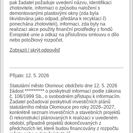
pak žadatel požaduje uvedení názvu, identifikaci
zhotovitele, informaci o způsobu naložení s
demontovanými plastovými okny (zda byla
likvidována jako odpad, předána k recyklaci či
ponechána zhotoviteli), informaci, zda byly na
realizaci akce použity finanční prostředky z fondů
Evropské unie a odkaz na příslušnou smlouvu o dílo
nebo položkový rozpočet.
Zobrazit / skrýt odpověď
Přijato: 12. 5. 2026
Statutární město Olomouc obdrželo dne 12. 5. 2026
žádost *********** o poskytnutí informací podle zákona
č. 106/1999 Sb., o svobodném přístupu k informacím.
Žadatel požadoval poskytnutí investičních plánů
statutárního města Olomouce pro roky 2026–2027,
konkrétně seznam investičních a stavebních projektů
či rekonstrukcí plánovaných k realizaci v uvedeném
období, případně projektů dokončovaných z
předchozích let, které budou financovány z rozpočtu