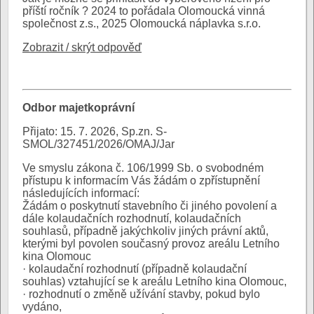
příští ročník ? 2024 to pořádala Olomoucká vinná
společnost z.s., 2025 Olomoucká náplavka s.r.o.
Zobrazit / skrýt odpověď
Odbor majetkoprávní
Přijato: 15. 7. 2026, Sp.zn. S-
SMOL/327451/2026/OMAJ/Jar
Ve smyslu zákona č. 106/1999 Sb. o svobodném
přístupu k informacím Vás žádám o zpřístupnění
následujících informací:
Žádám o poskytnutí stavebního či jiného povolení a
dále kolaudačních rozhodnutí, kolaudačních
souhlasů, případně jakýchkoliv jiných právní aktů,
kterými byl povolen současný provoz areálu Letního
kina Olomouc
· kolaudační rozhodnutí (případně kolaudační
souhlas) vztahující se k areálu Letního kina Olomouc,
· rozhodnutí o změně užívání stavby, pokud bylo
vydáno,