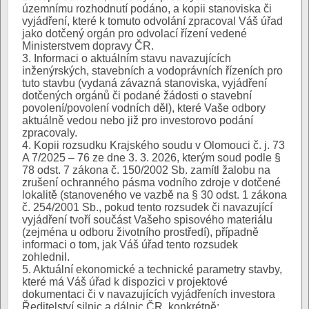
územnímu rozhodnutí podáno, a kopii stanoviska či
vyjádření, které k tomuto odvolání zpracoval Váš úřad
jako dotčený orgán pro odvolací řízení vedené
Ministerstvem dopravy ČR.
3. Informaci o aktuálním stavu navazujících
inženýrských, stavebních a vodoprávních řízeních pro
tuto stavbu (vydaná závazná stanoviska, vyjádření
dotčených orgánů či podané žádosti o stavební
povolení/povolení vodních děl), které Vaše odbory
aktuálně vedou nebo již pro investorovo podání
zpracovaly.
4. Kopii rozsudku Krajského soudu v Olomouci č. j. 73
A 7/2025 – 76 ze dne 3. 3. 2026, kterým soud podle §
78 odst. 7 zákona č. 150/2002 Sb. zamítl žalobu na
zrušení ochranného pásma vodního zdroje v dotčené
lokalitě (stanoveného ve vazbě na § 30 odst. 1 zákona
č. 254/2001 Sb., pokud tento rozsudek či navazující
vyjádření tvoří součást Vašeho spisového materiálu
(zejména u odboru životního prostředí), případně
informaci o tom, jak Váš úřad tento rozsudek
zohlednil.
5. Aktuální ekonomické a technické parametry stavby,
které má Váš úřad k dispozici v projektové
dokumentaci či v navazujících vyjádřeních investora
Ředitelství silnic a dálnic ČR, konkrétně: