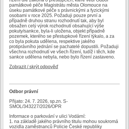
památkové péče Magistrátu města Olomouce na
úseku památkové péče s právnickými a fyzickými
osobami v roce 2025. Požaduji pouze první a
případně druhou stranu rozhodnutí tak, aby byl
obsažen celý výrok rozhodnutí obsahující výše
pokuty/sankce, byla-li uložena, objekt případně
pozemek, kterého se přestupkové řízení týkalo, a za
co byla pokuta udělena, respektive jakého
protiprávního jednání se pachatelé dopustili. Požaduji
všechna rozhodnutí ve všech řízení, tudíž i těch, kde
sankce udělena nebyla, nebo bylo řízení zastaveno.
Zobrazit / skrýt odpověď
Odbor právní
Přijato: 24. 7. 2026, sp.zn. S-
SMOL/343227/2026/OPR
Informace o parkování v ulici Vodární:
1. na základě jakého právního titulu mohou soukromá
vozidla zaměstnanců Policie České republiky