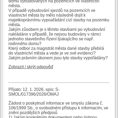
domů vybudovaných na pozemcích ve vlastnictví
města.
V případě vybudování sjezdů na pozemcích ve
vlastnictví města by mělo následně dojít k
majetkoprávnímu vypoařádání cizí stavby na pozemku
města.
Jakým zůsobem je s těmito stavbami po vybudování
nakládáno v případě, že nejsou budovány v rámci
jednoho stavebního řízení týakajícího se např.
rodinného domu?
Který odbor za magistrát města dané stavby přebírá
do vlastnictví města a vede je ve své evidenci?
Jakým právním úkonem jsou tyto stavby vypořádány?
Zobrazit / skrýt odpověď
Přijato: 12. 1. 2026, spis: S-
SMOL/017396/2026/OMAJ
Žádost o poskytnutí informace ve smyslu zákona č.
106/1999 Sb., o svobodném přístupu k informacím, ve
znění pozdějších předpisů
1) Jakým konkrétním dokumentem nebo listinou