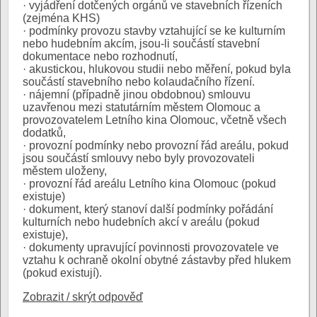
· vyjádření dotčených orgánů ve stavebních řízeních
(zejména KHS)
· podmínky provozu stavby vztahující se ke kulturním
nebo hudebním akcím, jsou-li součástí stavební
dokumentace nebo rozhodnutí,
· akustickou, hlukovou studii nebo měření, pokud byla
součástí stavebního nebo kolaudačního řízení.
· nájemní (případně jinou obdobnou) smlouvu
uzavřenou mezi statutárním městem Olomouc a
provozovatelem Letního kina Olomouc, včetně všech
dodatků,
· provozní podmínky nebo provozní řád areálu, pokud
jsou součástí smlouvy nebo byly provozovateli
městem uloženy,
· provozní řád areálu Letního kina Olomouc (pokud
existuje)
· dokument, který stanoví další podmínky pořádání
kulturních nebo hudebních akcí v areálu (pokud
existuje),
· dokumenty upravující povinnosti provozovatele ve
vztahu k ochraně okolní obytné zástavby před hlukem
(pokud existují).
Zobrazit / skrýt odpověď