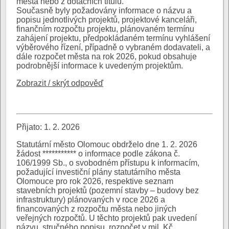
města nebo z dotačních titulů.
Současně byly požadovány informace o názvu a
popisu jednotlivých projektů, projektové kanceláři,
finančním rozpočtu projektu, plánovaném termínu
zahájení projektu, předpokládaném termínu vyhlášení
výběrového řízení, případně o vybraném dodavateli, a
dále rozpočet města na rok 2026, pokud obsahuje
podrobnější informace k uvedeným projektům.
Zobrazit / skrýt odpověď
Přijato: 1. 2. 2026
Statutární město Olomouc obdrželo dne 1. 2. 2026
žádost *********** o informace podle zákona č.
106/1999 Sb., o svobodném přístupu k informacím,
požadující investiční plány statutárního města
Olomouce pro rok 2026, respektive seznam
stavebních projektů (pozemní stavby – budovy bez
infrastruktury) plánovaných v roce 2026 a
financovaných z rozpočtu města nebo jiných
veřejných rozpočtů. U těchto projektů pak uvedení
názvu, stručného popisu, rozpočet v mil. Kč,