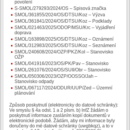
povolení
S-SMOL/279293/2024/OS – Spisová značka
SMOL/361855/2024/OS/DTSU/Koz – Výzva
SMOL/361841/2024/OS/DTSU/Koz – Podklady
SMOL/021463/2025/ODOP/MSU/Krc – Vyjádření
doprava
SMOL/163898/2025/OS/DTSU/Koz – Oznámení
SMOL/312983/2025/OS/DTSU/Koz – Seznámení
SMOL/240608/2024/OZP/PKZ/Kol – Stanovisko
OŽP
SMOL/041916/2023/OS/PK/Pav – Stanovisko
SMOL/261076/2024/OS/SUII/Obr – Stanovisko
SMOL/050306/2023/OZP/OOSSO/Jah –
Stanovisko odpady
SMOL/067117/2024/ODUR/UUP/Zed – Územní
plánování
Způsob poskytnutí (elektronicky do datové schránky):
Ve smyslu § 4a odst. 1 a 2 písm. b) InfZ žádám o
poskytnutí informace zasláním kopií dokumentů v
elektronické podobě. Žádám, aby mi informace byly
doručeny do mé datové schránky (uwgbkqz), a to v