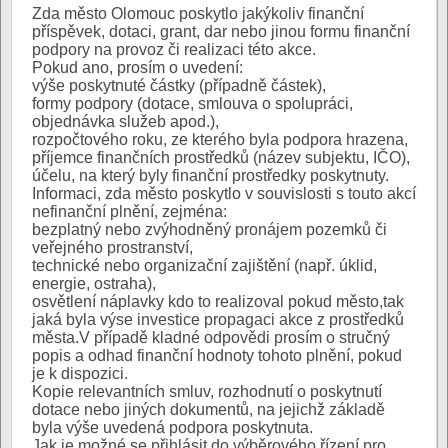
Zda město Olomouc poskytlo jakýkoliv finanční
příspěvek, dotaci, grant, dar nebo jinou formu finanční
podpory na provoz či realizaci této akce.
Pokud ano, prosím o uvedení:
výše poskytnuté částky (případně částek),
formy podpory (dotace, smlouva o spolupráci,
objednávka služeb apod.),
rozpočtového roku, ze kterého byla podpora hrazena,
příjemce finančních prostředků (název subjektu, IČO),
účelu, na který byly finanční prostředky poskytnuty.
Informaci, zda město poskytlo v souvislosti s touto akcí
nefinanční plnění, zejména:
bezplatný nebo zvýhodněný pronájem pozemků či
veřejného prostranství,
technické nebo organizační zajištění (např. úklid,
energie, ostraha),
osvětlení náplavky kdo to realizoval pokud město,tak
jaká byla výse investice propagaci akce z prostředků
města.V případě kladné odpovědi prosím o stručný
popis a odhad finanční hodnoty tohoto plnění, pokud
je k dispozici.
Kopie relevantních smluv, rozhodnutí o poskytnutí
dotace nebo jiných dokumentů, na jejichž základě
byla výše uvedená podpora poskytnuta.
Jak je možné se přihlásit do výběrového řízení pro