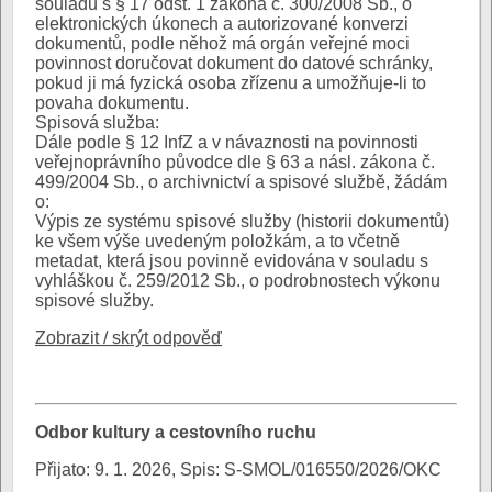
souladu s § 17 odst. 1 zákona č. 300/2008 Sb., o
elektronických úkonech a autorizované konverzi
dokumentů, podle něhož má orgán veřejné moci
povinnost doručovat dokument do datové schránky,
pokud ji má fyzická osoba zřízenu a umožňuje-li to
povaha dokumentu.
Spisová služba:
Dále podle § 12 InfZ a v návaznosti na povinnosti
veřejnoprávního původce dle § 63 a násl. zákona č.
499/2004 Sb., o archivnictví a spisové službě, žádám
o:
Výpis ze systému spisové služby (historii dokumentů)
ke všem výše uvedeným položkám, a to včetně
metadat, která jsou povinně evidována v souladu s
vyhláškou č. 259/2012 Sb., o podrobnostech výkonu
spisové služby.
Zobrazit / skrýt odpověď
Odbor kultury a cestovního ruchu
Přijato: 9. 1. 2026, Spis: S-SMOL/016550/2026/OKC