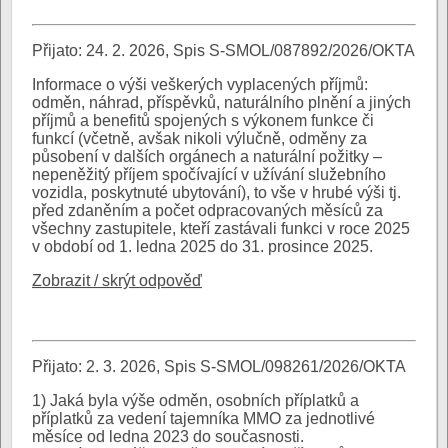
Přijato: 24. 2. 2026, Spis S-SMOL/087892/2026/OKTA
Informace o výši veškerých vyplacených příjmů:
odměn, náhrad, příspěvků, naturálního plnění a jiných
příjmů a benefitů spojených s výkonem funkce či
funkcí (včetně, avšak nikoli výlučně, odměny za
působení v dalších orgánech a naturální požitky –
nepeněžitý příjem spočívající v užívání služebního
vozidla, poskytnuté ubytování), to vše v hrubé výši tj.
před zdaněním a počet odpracovaných měsíců za
všechny zastupitele, kteří zastávali funkci v roce 2025
v období od 1. ledna 2025 do 31. prosince 2025.
Zobrazit / skrýt odpověď
Přijato: 2. 3. 2026, Spis S-SMOL/098261/2026/OKTA
1) Jaká byla výše odměn, osobních příplatků a
příplatků za vedení tajemníka MMO za jednotlivé
měsíce od ledna 2023 do současnosti.