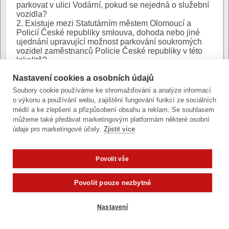
parkovat v ulici Vodární, pokud se nejedná o služební
vozidla?
2. Existuje mezi Statutárním městem Olomoucí a
Policií České republiky smlouva, dohoda nebo jiné
ujednání upravující možnost parkování soukromých
vozidel zaměstnanců Policie České republiky v této
lokalitě?
3. Pokud ano, žádám o zaslání kopie této smlouvy,
Nastavení cookies a osobních údajů
dohody nebo jiného právního aktu, případně o
sdělení, kde je tento dokument veřejně dostupný.
Soubory cookie používáme ke shromažďování a analýze informací
4. Hradí Policie České republiky, případně jiný
o výkonu a používání webu, zajištění fungování funkcí ze sociálních
subjekt, městu Olomouc finanční úhradu za využívání
médií a ke zlepšení a přizpůsobení obsahu a reklam. Se souhlasem
těchto parkovacích míst? Pokud ano, žádám o sdělení
můžeme také předávat marketingovým platformám některé osobní
výše této úhrady a právního důvodu, na jehož základě
údaje pro marketingové účely.
Zjistit více
je vybírána.
5. Kolik parkovacích míst je v ulici Vodární vyhrazeno
nebo jiným způsobem určeno pro potřeby Policie
Povolit vše
České republiky nebo jejích zaměstnanců?
Potřebujete poradit?
Zeptejte se našeho asistenta
6. Jaké jsou podmínky pro využívání těchto
Oldy.
parkovacích míst? Jsou určena výhradně pro služební
Povolit pouze nezbytné
vozidla Policie České republiky, nebo je mohou
využívat rovněž soukromá vozidla zaměstnanců
Policie České republiky?
Nastavení
7. Jaký je právní důvod vyhrazení šesti parkovacích
míst v ulici Vodární pro Policii České republiky?