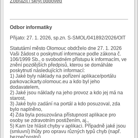
Zobrazit / skrýt odpověď
Odbor informatiky
Přijato: 27. 1. 2026, sp.zn. S-SMOL/041892/2026/OIT
Statutární město Olomouc obdrželo dne 27. 1. 2026
Vaši žádost o poskytnutí informace podle zákona č.
106/1999 Sb., o svobodném přístupu k informacím, ve
znění pozdějších předpisů, kterou se domáháte
poskytnutí následujících informací:
1) Jaké byly náklady na pořízení aplikace/portálu
parkovacikarty.olomouc.eu a kdo byl jeho
dodavatelem,
2) Jaké jsou náklady na jeho provoz a kdo jej má na
starost,
3) Jaké bylo zadání na portál a kdo posuzoval, zda
bylo naplněno,
4) Zda byla posuzována přístupnost aplikace pro
osoby se zdravotním postižením, aj.,
5) Kam lze hlásit chyby v aplikaci. Případně jaké jsou
(smluvní) lhůty pro opravu různých typů chyb (např.
bezpečnostní),