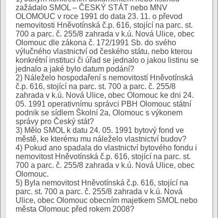
zažádalo SMOL – ČESKÝ STÁT nebo MNV
OLOMOUC v roce 1991 do data 23. 11. o převod
nemovitosti Hněvotínská č.p. 616, stojící na parc. st.
700 a parc. č. 255/8 zahrada v k.ú. Nová Ulice, obec
Olomouc dle zákona č. 172/1991 Sb. do svého
výlučného vlastnictví od českého státu, nebo kterou
konkrétní instituci či úřad se jednalo o jakou listinu se
jednalo a jaké bylo datum podání?
2) Náleželo hospodaření s nemovitostí Hněvotínská
č.p. 616, stojící na parc. st. 700 a parc. č. 255/8
zahrada v k.ú. Nová Ulice, obec Olomouc ke dni 24.
05. 1991 operativnímu správci PBH Olomouc státní
podnik se sídlem Školní 2a, Olomouc s výkonem
správy pro Český stát?
3) Mělo SMOL k datu 24. 05. 1991 bytový fond ve
městě, ke kterému mu náleželo vlastnictví budov?
4) Pokud ano spadala do vlastnictví bytového fondu i
nemovitost Hněvotínská č.p. 616, stojící na parc. st.
700 a parc. č. 255/8 zahrada v k.ú. Nová Ulice, obec
Olomouc.
5) Byla nemovitost Hněvotínská č.p. 616, stojící na
parc. st. 700 a parc. č. 255/8 zahrada v k.ú. Nová
Ulice, obec Olomouc obecním majetkem SMOL nebo
města Olomouc před rokem 2008?