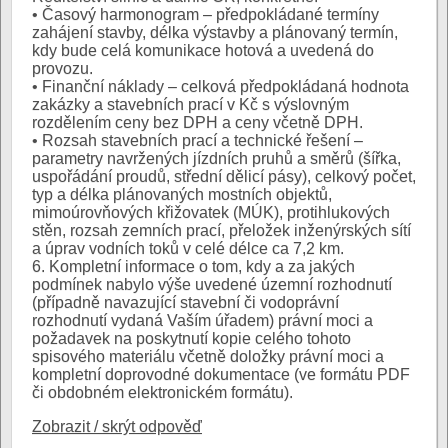
• Časový harmonogram – předpokládané termíny
zahájení stavby, délka výstavby a plánovaný termín,
kdy bude celá komunikace hotová a uvedená do
provozu.
• Finanční náklady – celková předpokládaná hodnota
zakázky a stavebních prací v Kč s výslovným
rozdělením ceny bez DPH a ceny včetně DPH.
• Rozsah stavebních prací a technické řešení –
parametry navržených jízdních pruhů a směrů (šířka,
uspořádání proudů, střední dělicí pásy), celkový počet,
typ a délka plánovaných mostních objektů,
mimoúrovňových křižovatek (MÚK), protihlukových
stěn, rozsah zemních prací, přeložek inženýrských sítí
a úprav vodních toků v celé délce ca 7,2 km.
6. Kompletní informace o tom, kdy a za jakých
podmínek nabylo výše uvedené územní rozhodnutí
(případně navazující stavební či vodoprávní
rozhodnutí vydaná Vaším úřadem) právní moci a
požadavek na poskytnutí kopie celého tohoto
spisového materiálu včetně doložky právní moci a
kompletní doprovodné dokumentace (ve formátu PDF
či obdobném elektronickém formátu).
Zobrazit / skrýt odpověď