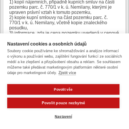
1) kopií nájemních, případně kupních smluv na části
pozemku parc. č. 770/1 v k. ú. Nemilany, kterými je
upraven právní vztah k tomuto pozemku,
2) kopie kupní smlouvy na část pozemku parc. č.
770/1 v k. ú. Nemilany, včetně kopie znaleckého
posudku,
3) informace, zda je cena pozemku uvedená v cenové
mapě při prodeji závazná a stejná pro všechny
kupující,
Nastavení cookies a osobních údajů
4) informace, zda výše nájemného za pozemek ve
Soubory cookie používáme ke shromažďování a analýze informací
stejném k. ú. se stejným p. č. je pro různé nájemce
o výkonu a používání webu, zajištění fungování funkcí ze sociálních
stejná,
médií a ke zlepšení a přizpůsobení obsahu a reklam. Se souhlasem
5) přesného rozpisu plateb za užívání pozemků parc.
můžeme také předávat marketingovým platformám některé osobní
č. 768/1, parc. č. 768/4, parc. č. 768/5, parc. č. 768/6 a
údaje pro marketingové účely.
Zjistit více
parc. č. 770/1 v k. ú. Nemilany.
Zobrazit / skrýt odpověď
Povolit vše
Potřebujete poradit?
Zeptejte se našeho asistenta
Oldy.
Povolit pouze nezbytné
Odbor ochrany
Nastavení
Přijato: 1. 12. 2020
Text žádosti
.