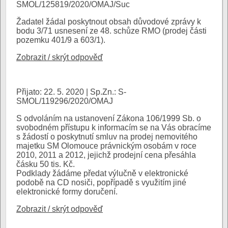
SMOL/125819/2020/OMAJ/Suc
Žadatel žádal poskytnout obsah důvodové zprávy k
bodu 3/71 usnesení ze 48. schůze RMO (prodej části
pozemku 401/9 a 603/1).
Zobrazit / skrýt odpověď
Přijato: 22. 5. 2020 | Sp.Zn.: S-
SMOL/119296/2020/OMAJ
S odvoláním na ustanovení Zákona 106/1999 Sb. o
svobodném přístupu k informacím se na Vás obracíme
s žádostí o poskytnutí smluv na prodej nemovitého
majetku SM Olomouce právnickým osobám v roce
2010, 2011 a 2012, jejichž prodejní cena přesáhla
čásku 50 tis. Kč.
Podklady žádáme předat výlučně v elektronické
podobě na CD nosiči, popřípadě s využitím jiné
elektronické formy doručení.
Zobrazit / skrýt odpověď