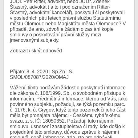
JUDr. Petr Ritter, advokát, nebo JUDr. Zdeněk
Šťastný, advokát ( a to i pod označením Ritter-
Šťastný, advokátní kancelář), poskytují či poskytovali
v posledních pěti letech právní službu Statutárnímu
městu Olomouc nebo Magistrátu města Olomouce? V
případě, že ano, zdvořile žádám o zaslání kopie
smlouvy o poskytování právní služby mezi
jmenovanými subjekty.
Zobrazit / skrýt odpověď
Přijato: 8. 4. 2020 | Sp.Zn.: S-
SMOL/087087/2020/OMAJ
Vážení, tímto podávám žádost o poskytnutí informace
dle zákona č. 106/1999. Sb., o svobodném přístupu k
informacím. Předmětná informace, kterou od Vás, jako
povinného subjektu, požaduji, se týká pozemku parc.
č. 1176, k. ú. Grygov, když tento pozemek či jeho část
měla být pronajata nájemci - Českému rybářskému
svazu, z. s. IČ: 18050352. Požaduji tuto nájemní
smlouvu, usnesení zastupitelstva či rady, kde došlo k
projednání této smlouvy, důvodu zprávu k nájemní
smlouvě, popř. informace, zda jste projednávali