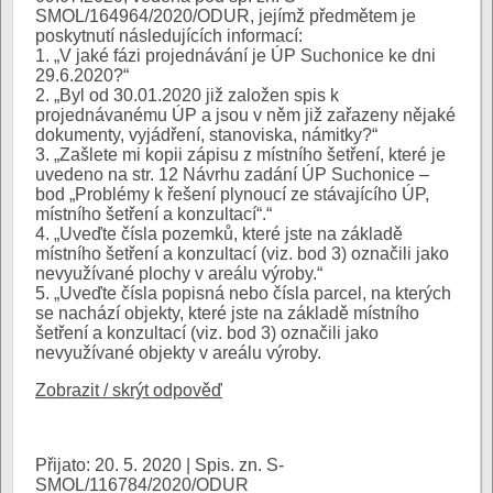
SMOL/164964/2020/ODUR, jejímž předmětem je
poskytnutí následujících informací:
1. „V jaké fázi projednávání je ÚP Suchonice ke dni
29.6.2020?“
2. „Byl od 30.01.2020 již založen spis k
projednávanému ÚP a jsou v něm již zařazeny nějaké
dokumenty, vyjádření, stanoviska, námitky?“
3. „Zašlete mi kopii zápisu z místního šetření, které je
uvedeno na str. 12 Návrhu zadání ÚP Suchonice –
bod „Problémy k řešení plynoucí ze stávajícího ÚP,
místního šetření a konzultací“.“
4. „Uveďte čísla pozemků, které jste na základě
místního šetření a konzultací (viz. bod 3) označili jako
nevyužívané plochy v areálu výroby.“
5. „Uveďte čísla popisná nebo čísla parcel, na kterých
se nachází objekty, které jste na základě místního
šetření a konzultací (viz. bod 3) označili jako
nevyužívané objekty v areálu výroby.
Zobrazit / skrýt odpověď
Přijato: 20. 5. 2020 | Spis. zn. S-
SMOL/116784/2020/ODUR