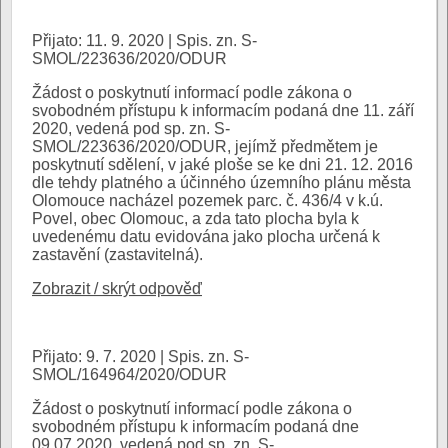
Přijato: 11. 9. 2020 | Spis. zn. S-
SMOL/223636/2020/ODUR
Žádost o poskytnutí informací podle zákona o
svobodném přístupu k informacím podaná dne 11. září
2020, vedená pod sp. zn. S-
SMOL/223636/2020/ODUR, jejímž předmětem je
poskytnutí sdělení, v jaké ploše se ke dni 21. 12. 2016
dle tehdy platného a účinného územního plánu města
Olomouce nacházel pozemek parc. č. 436/4 v k.ú.
Povel, obec Olomouc, a zda tato plocha byla k
uvedenému datu evidována jako plocha určená k
zastavění (zastavitelná).
Zobrazit / skrýt odpověď
Přijato: 9. 7. 2020 | Spis. zn. S-
SMOL/164964/2020/ODUR
Žádost o poskytnutí informací podle zákona o
svobodném přístupu k informacím podaná dne
09.07.2020, vedená pod sp. zn. S-