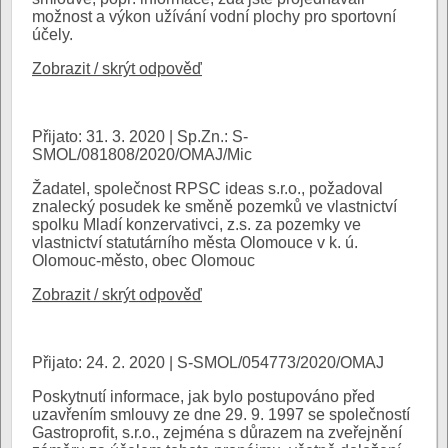
možnost a výkon užívání vodní plochy pro sportovní
účely.
Zobrazit / skrýt odpověď
Přijato: 31. 3. 2020 | Sp.Zn.: S-
SMOL/081808/2020/OMAJ/Mic
Žadatel, společnost RPSC ideas s.r.o., požadoval
znalecký posudek ke směně pozemků ve vlastnictví
spolku Mladí konzervativci, z.s. za pozemky ve
vlastnictví statutárního města Olomouce v k. ú.
Olomouc-město, obec Olomouc
Zobrazit / skrýt odpověď
Přijato: 24. 2. 2020 | S-SMOL/054773/2020/OMAJ
Poskytnutí informace, jak bylo postupováno před
uzavřením smlouvy ze dne 29. 9. 1997 se společností
Gastroprofit, s.r.o., zejména s důrazem na zveřejnění