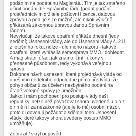
podáním na podatelnu Magistrátu. Tím je tak zmařeno
učinit podání dle Správního řádu (podat podání
prostřednictvím držitele poštovní licence, datovou
zprávou a pod. je sice možné, ale nikoli výlučně
přikázaná zákonnou úpravou danou Správním
řádem).
Nevylučuji, že takové opatření přikáže dnešní (tedy
nedělní) Usnesení vlády, ale do Usnesení vlády č. 211
z letošního roku, nelze - dle mého názoru - takové
opatření, které vyhlásila samospráva MMO , dohledat.
A magistrátní úřad, jak známo, činí i úkony v
přenesené působnosti, tedy vykonává veřejnou
správu.
Dokonce návrh usnesení, které projednává vláda od
dnešního nedělního odpoledne přímo předvídá, že
pohyb občanů za účelem nezbytného podání na
úřadě veřejné správy je umožněn.
Jakkoli mám pochopení pro postup vlády naší
republiky, nelze než považovat shora uvedené u p o z
o r n ě n í za nezákonné (ale je to můj osobní názor,
proto di dovoluji požádat o sdělení toho Usnesení
vlády, které takový shora uvedený postup MMO
umožňuje).
Zobrazit / skrýt odpověď