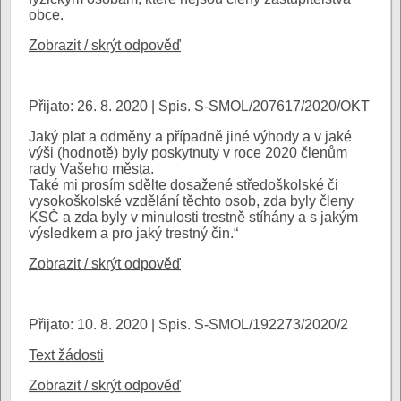
obce.
Zobrazit / skrýt odpověď
Přijato: 26. 8. 2020 | Spis. S-SMOL/207617/2020/OKT
Jaký plat a odměny a případně jiné výhody a v jaké
výši (hodnotě) byly poskytnuty v roce 2020 členům
rady Vašeho města.
Také mi prosím sdělte dosažené středoškolské či
vysokoškolské vzdělání těchto osob, zda byly členy
KSČ a zda byly v minulosti trestně stíhány a s jakým
výsledkem a pro jaký trestný čin.“
Zobrazit / skrýt odpověď
Přijato: 10. 8. 2020 | Spis. S-SMOL/192273/2020/2
Text žádosti
Zobrazit / skrýt odpověď