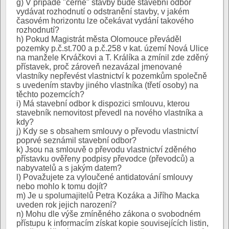
g) V případě "černé" stavby bude stavební odbor
vydávat rozhodnutí o odstranění stavby, v jakém
časovém horizontu lze očekávat vydání takového
rozhodnutí?
h) Pokud Magistrát města Olomouce převáděl
pozemky p.č.st.700 a p.č.258 v kat. území Nová Ulice
na manžele Krváčkovi a T. Králíka a zmínil zde zděný
přístavek, proč zároveň nezavázal jmenované
vlastníky nepřevést vlastnictví k pozemkům společně
s uvedením stavby jiného vlastníka (třetí osoby) na
těchto pozemcích?
i) Má stavební odbor k dispozici smlouvu, kterou
stavebník nemovitost převedl na nového vlastníka a
kdy?
j) Kdy se s obsahem smlouvy o převodu vlastnictví
poprvé seznámil stavební odbor?
k) Jsou na smlouvě o převodu vlastnictví zděného
přístavku ověřeny podpisy převodce (převodců) a
nabyvatelů a s jakým datem?
l) Považujete za vyloučené antidatování smlouvy
nebo mohlo k tomu dojít?
m) Je u spolumajitelů Petra Kozáka a Jiřího Macka
uveden rok jejich narození?
n) Mohu dle výše zmíněného zákona o svobodném
přístupu k informacím získat kopie souvisejících listin,