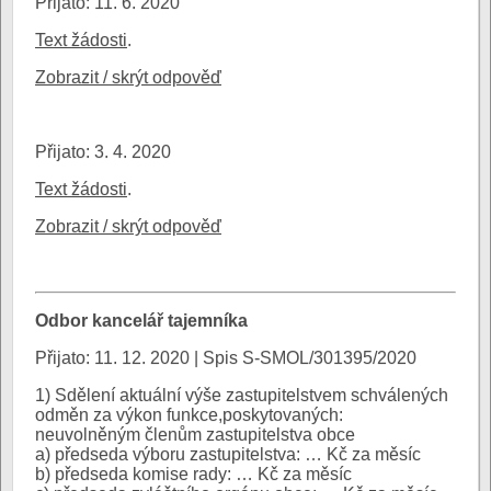
Přijato: 11. 6. 2020
Text žádosti
.
Zobrazit / skrýt odpověď
Přijato: 3. 4. 2020
Text žádosti
.
Zobrazit / skrýt odpověď
Odbor kancelář tajemníka
Přijato: 11. 12. 2020 | Spis S-SMOL/301395/2020
1) Sdělení aktuální výše zastupitelstvem schválených
odměn za výkon funkce,poskytovaných:
neuvolněným členům zastupitelstva obce
a) předseda výboru zastupitelstva: … Kč za měsíc
b) předseda komise rady: … Kč za měsíc