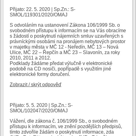
Přijato: 22. 5. 2020 | Sp.Zn.: S-
SMOL/119301/2020/OMAJ
S odvoláním na ustanovení Zákona 106/1999 Sb. o
svobodném přístupu k informacím se na Vás obracíme
s žádostí o poskytnutí nájemních smluv uzavřených s
právníckými osobámi na pronájem nebytových prostor
v majetku města v MČ 12 - Neředín, MČ 13 – Nová
Ulice, MČ 22 – Řepčín a MČ 23 – Slavonín, za roky
2010, 2011 a 2012.
Podklady žádáme předat výlučně v elektronické
podobě na CD nosiči, popřípadě s využitím jiné
elektronické formy doručení.
Zobrazit / skrýt odpověď
Přijato: 5. 5. 2020 | Sp.Zn.: S-
SMOL/102047/2020/OMAJ
Vážení, dle zákona č. 106/1999 Sb., o svobodném
přístupu k informacím, ve znění pozdějších předpisů,
tímto zdvořile žádám o poskytnutí informace, zda