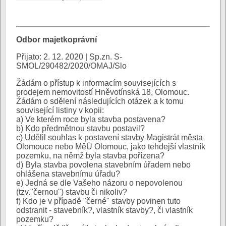
Odbor majetkoprávní
Přijato: 2. 12. 2020 | Sp.zn. S-
SMOL/290482/2020/OMAJ/Slo
Žádám o přístup k informacím souvisejících s
prodejem nemovitostí Hněvotínská 18, Olomouc.
Žádám o sdělení následujících otázek a k tomu
související listiny v kopii:
a) Ve kterém roce byla stavba postavena?
b) Kdo předmětnou stavbu postavil?
c) Udělil souhlas k postavení stavby Magistrát města
Olomouce nebo MěÚ Olomouc, jako tehdejší vlastník
pozemku, na němž byla stavba pořízena?
d) Byla stavba povolena stavebním úřadem nebo
ohlášena stavebnímu úřadu?
e) Jedná se dle Vašeho názoru o nepovolenou
(tzv."černou") stavbu či nikoliv?
f) Kdo je v případě "černé" stavby povinen tuto
odstranit - stavebník?, vlastník stavby?, či vlastník
pozemku?