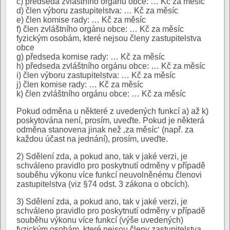
c) předseda zvláštního orgánu obce: … Kč za měsíc
d) člen výboru zastupitelstva: … Kč za měsíc
e) člen komise rady: … Kč za měsíc
f) člen zvláštního orgánu obce: … Kč za měsíc
fyzickým osobám, které nejsou členy zastupitelstva
obce
g) předseda komise rady: … Kč za měsíc
h) předseda zvláštního orgánu obce: … Kč za měsíc
i) člen výboru zastupitelstva: … Kč za měsíc
j) člen komise rady: … Kč za měsíc
k) člen zvláštního orgánu obce: … Kč za měsíc
Pokud odměna u některé z uvedených funkcí a) až k)
poskytována není, prosím, uveďte. Pokud je některá
odměna stanovena jinak než ‚za měsíc‘ (např. za
každou účast na jednání), prosím, uveďte.
2) Sdělení zda, a pokud ano, tak v jaké verzi, je
schváleno pravidlo pro poskytnutí odměny v případě
souběhu výkonu více funkcí neuvolněnému členovi
zastupitelstva (viz §74 odst. 3 zákona o obcích).
3) Sdělení zda, a pokud ano, tak v jaké verzi, je
schváleno pravidlo pro poskytnutí odměny v případě
souběhu výkonu více funkcí (výše uvedených)
fyzickým osobám, které nejsou členy zastupitelstva