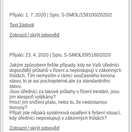
Přijato: 1. 7. 2020 | Spis. S-SMOL/159100/2020/2
Text žádosti
Zobrazit / skrýt odpověď
Přijato: 23. 4. 2020 | Spis. S-SMOL/095180/2020
Jakým způsobem řešíte případy, kdy se Vaši úředníci
dopouštějí průtahů v řízení a nepostupují v zákonných
lhůtách. Tím nemyslím v rámci současného korona
stavu, to je asi pochopitelné,ale za standardního
stavu.
Jsou úředníci za takové průtahy v řízení trestáni, jsou
jim alespoň vytýkány?
Hrozí jím snížení platu, nebo to, že nedostanou
bonusy?
Přijali jste nějaká systémová opatření k řešení situací,
kdy úředníci nepostupují v zákonných lhůtách?
Zobrazit / skrýt odpověď