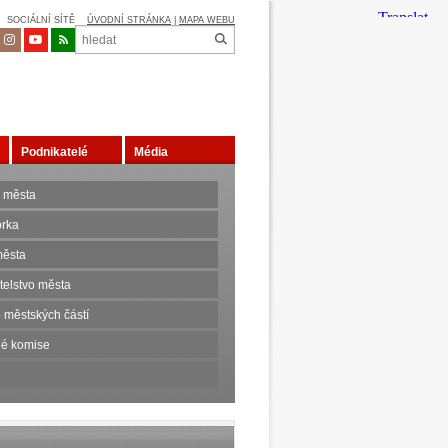
SOCIÁLNÍ SÍTĚ
ÚVODNÍ STRÁNKA
|
MAPA WEBU
Podnikatelé
Média
 města
orka
ěsta
telstvo města
 městských částí
é komise