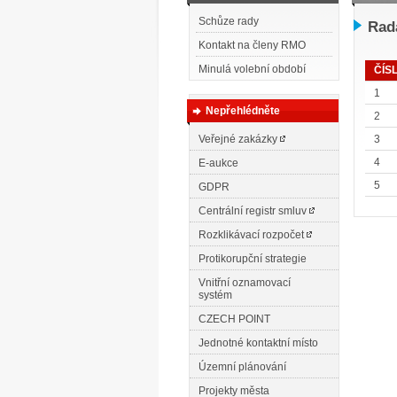
Schůze rady
Rada
Kontakt na členy RMO
Minulá volební období
ČÍS
1
Nepřehlédněte
2
Veřejné zakázky
3
4
E-aukce
5
GDPR
Centrální registr smluv
Rozklikávací rozpočet
Protikorupční strategie
Vnitřní oznamovací
systém
CZECH POINT
Jednotné kontaktní místo
Územní plánování
Projekty města