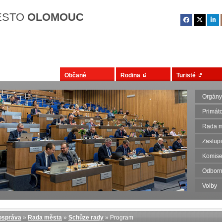
Přejít na hlavní obsah
ĚSTO
OLOMOUC
Občané
Rodina
Turisté
Orgány
Primát
Rada m
Zastupi
Komise
Odborn
Volby
správa
»
Rada města
»
Schůze rady
» Program