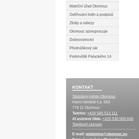
Matriční úřad Olomouc
Ověřování listin a podpisů
Ztráty a nálezy
Olomouc spolupracuje
Dobrovolnictví
Přednáškový sál
Parkoviště Palackého 14
KONTAKT
Statutární město Olomouc
Horní náměstí č.p. 583
779 11 Olomouc
Telefon:
+420 585 513 111
AI asistent Olda:
+420 530 000 640
Telefonní seznam
E-mail:
podatelna@olomouc.eu