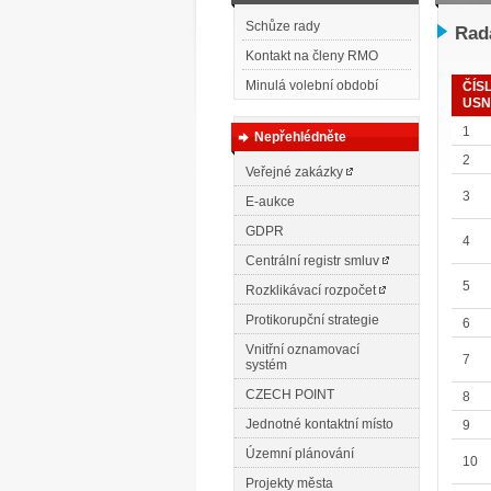
Schůze rady
Rada
Kontakt na členy RMO
Minulá volební období
ČÍS
USN
1
Nepřehlédněte
2
Veřejné zakázky
3
E-aukce
GDPR
4
Centrální registr smluv
5
Rozklikávací rozpočet
Protikorupční strategie
6
Vnitřní oznamovací
7
systém
CZECH POINT
8
Jednotné kontaktní místo
9
Územní plánování
10
Projekty města