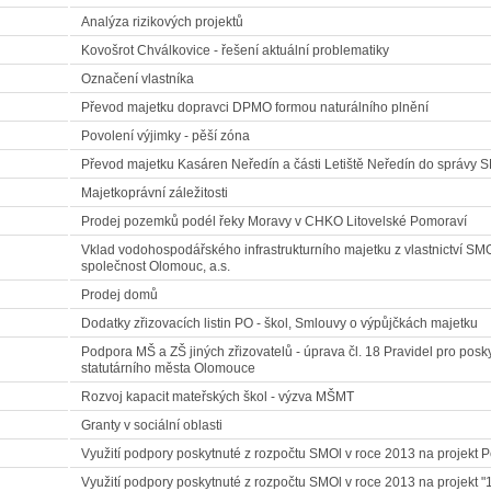
Analýza rizikových projektů
Kovošrot Chválkovice - řešení aktuální problematiky
Označení vlastníka
Převod majetku dopravci DPMO formou naturálního plnění
Povolení výjimky - pěší zóna
Převod majetku Kasáren Neředín a části Letiště Neředín do správy S
Majetkoprávní záležitosti
Prodej pozemků podél řeky Moravy v CHKO Litovelské Pomoraví
Vklad vodohospodářského infrastrukturního majetku z vlastnictví S
společnost Olomouc, a.s.
Prodej domů
Dodatky zřizovacích listin PO - škol, Smlouvy o výpůjčkách majetku
Podpora MŠ a ZŠ jiných zřizovatelů - úprava čl. 18 Pravidel pro posk
statutárního města Olomouce
Rozvoj kapacit mateřských škol - výzva MŠMT
Granty v sociální oblasti
Využití podpory poskytnuté z rozpočtu SMOl v roce 2013 na projekt 
Využití podpory poskytnuté z rozpočtu SMOl v roce 2013 na projekt