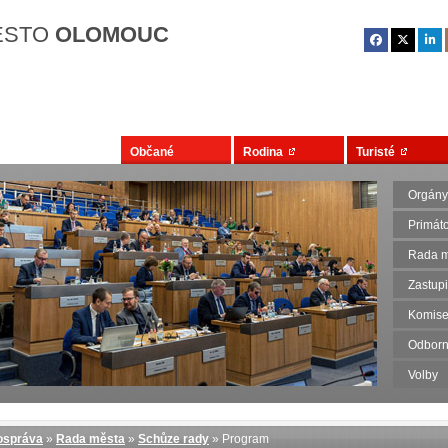
Přejít na hlavní obsah
ĚSTO
OLOMOUC
Občané
Rodina
Turisté
Orgány
Primát
Rada m
Zastupi
Komise
Odborn
Volby
správa
»
Rada města
»
Schůze rady
» Program