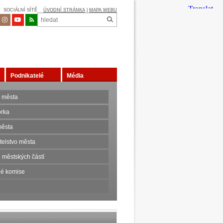
SOCIÁLNÍ SÍTĚ
ÚVODNÍ STRÁNKA
|
MAPA WEBU
Podnikatelé
Média
 města
orka
ěsta
telstvo města
 městských částí
é komise