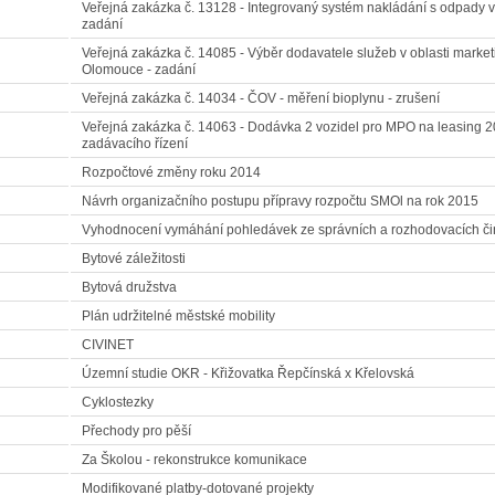
Veřejná zakázka č. 13128 - Integrovaný systém nakládání s odpady v
zadání
Veřejná zakázka č. 14085 - Výběr dodavatele služeb v oblasti marke
Olomouce - zadání
Veřejná zakázka č. 14034 - ČOV - měření bioplynu - zrušení
Veřejná zakázka č. 14063 - Dodávka 2 vozidel pro MPO na leasing 2
zadávacího řízení
Rozpočtové změny roku 2014
Návrh organizačního postupu přípravy rozpočtu SMOl na rok 2015
Vyhodnocení vymáhání pohledávek ze správních a rozhodovacích čin
Bytové záležitosti
Bytová družstva
Plán udržitelné městské mobility
CIVINET
Územní studie OKR - Křižovatka Řepčínská x Křelovská
Cyklostezky
Přechody pro pěší
Za Školou - rekonstrukce komunikace
Modifikované platby-dotované projekty