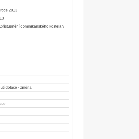
 roce 2013
013
"Zpřístupnění dominikánského kostela v
nutí dotace - změna
tace