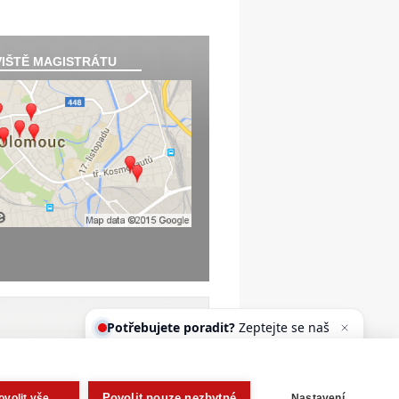
IŠTĚ MAGISTRÁTU
Potřebujete poradit?
Zeptejte se
našeho asistenta Oldy.
Povolit pouze nezbytné
ovolit vše
Nastavení