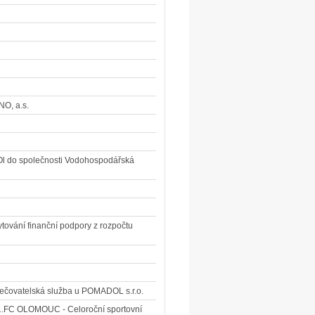
NO, a.s.
MOl do společnosti Vodohospodářská
ytování finanční podpory z rozpočtu
Pečovatelská služba u POMADOL s.r.o.
 "1.FC OLOMOUC - Celoroční sportovní