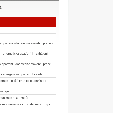
4
opatření - dodatečné stavební práce -
energetická opatření I. - zahájení,
opatření - dodatečné stavební práce -
 energetická opatření I. - zadání
ace sídliště RC3 III. etapa/část I -
 zahájení
munikace a IS - zadání
isející investice - dodatečné služby -