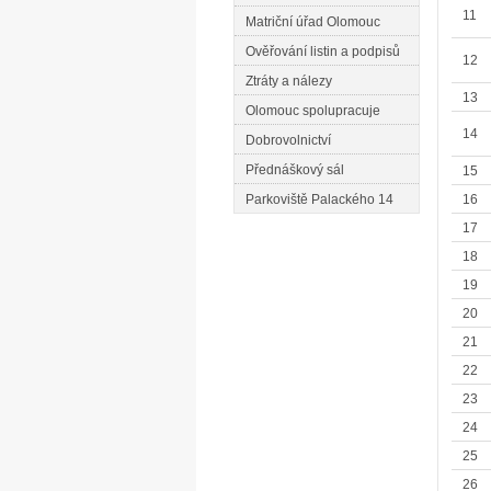
11
Matriční úřad Olomouc
Ověřování listin a podpisů
12
Ztráty a nálezy
13
Olomouc spolupracuje
14
Dobrovolnictví
Přednáškový sál
15
Parkoviště Palackého 14
16
17
18
19
20
21
22
23
24
25
26