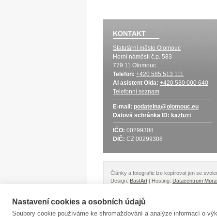
KONTAKT
Statutární město Olomouc
Horní náměstí č.p. 583
779 11 Olomouc
Telefon:
+420 585 513 111
AI asistent Olda:
+420 530 000 640
Telefonní seznam
E-mail:
podatelna@olomouc.eu
Datová schránka
ID:
kazbzri
IČO:
00299308
DIČ:
CZ 00299308
Články a fotografie lze kopírovat jen se svo
Design:
BastArt
| Hosting:
Datacentrum Mora
Nastavení cookies a osobních údajů
Soubory cookie používáme ke shromažďování a analýze informací o výko