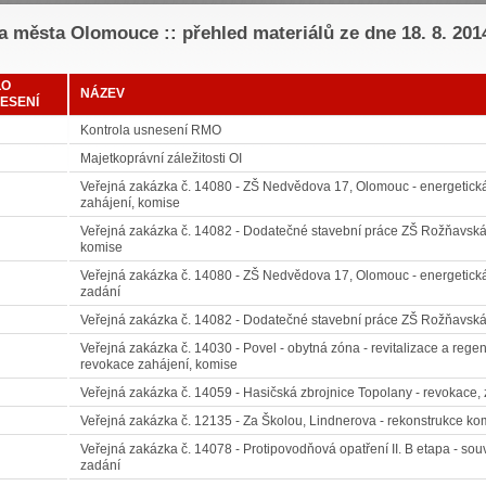
 města Olomouce :: přehled materiálů ze dne 18. 8. 201
LO
NÁZEV
ESENÍ
Kontrola usnesení RMO
Majetkoprávní záležitosti OI
Veřejná zakázka č. 14080 - ZŠ Nedvědova 17, Olomouc - energetická 
zahájení, komise
Veřejná zakázka č. 14082 - Dodatečné stavební práce ZŠ Rožňavská - 
komise
Veřejná zakázka č. 14080 - ZŠ Nedvědova 17, Olomouc - energetická 
zadání
Veřejná zakázka č. 14082 - Dodatečné stavební práce ZŠ Rožňavská -
Veřejná zakázka č. 14030 - Povel - obytná zóna - revitalizace a regener
revokace zahájení, komise
Veřejná zakázka č. 14059 - Hasičská zbrojnice Topolany - revokace,
Veřejná zakázka č. 12135 - Za Školou, Lindnerova - rekonstrukce ko
Veřejná zakázka č. 14078 - Protipovodňová opatření II. B etapa - souv
zadání