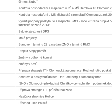
činnost klubu"
Kontrola hospodaření s majetkem u ZŠ a MŠ Demlova 18 Olomouc v
Kontrola hospodaření u MŠ Michalské stromořadí Olomouc za rok 2
Využití podpory poskytnuté z rozpočtu SMOl v roce 2013 na projekt 
turistické sezóně 2013"
Bytové záležitosti DPS
Malé projekty
Stanovení termínu 28. zasedání ZMO a termínů RMO
Projekt Stopy paměti
Změny v odborné komisi
Změny v KMČ
Příprava strategie ITI - Olomoucká aglomerace: Rozhodnutí o poskyt
Smlouva o poskytnutí dotace - fort Tafelberg, Olomoucký hrad
ISNO v Olomouci - překladiště Chválkovice - schválení podmínek do
Příprava strategie ITI - průběh realizace
Hasičská zbrojnice Holice
Přechod ulice Polská