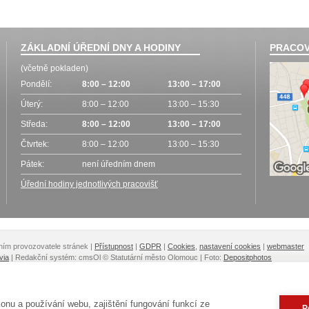
ZÁKLADNÍ ÚŘEDNÍ DNY A HODINY
PRACOV
(včetně pokladen)
Pondělí:
8:00 – 12:00
13:00 – 17:00
Úterý:
8:00 – 12:00
13:00 – 15:30
Středa:
8:00 – 12:00
13:00 – 17:00
Čtvrtek:
8:00 – 12:00
13:00 – 15:30
Pátek:
není úředním dnem
Úřední hodiny jednotlivých pracovišť
lením provozovatele stránek
|
Přístupnost
|
GDPR
|
Cookies
,
nastavení cookies
|
webmaster
via
| Redakční systém: cmsOl
© Statutární město Olomouc | Foto:
Depositphotos
nu a používání webu, zajištění fungování funkcí ze
P