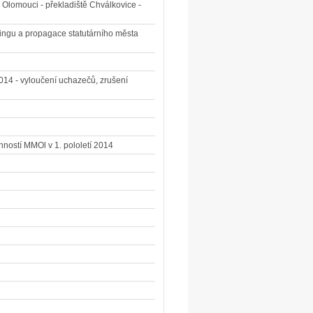
 Olomouci - překladiště Chválkovice -
tingu a propagace statutárního města
014 - vyloučení uchazečů, zrušení
ností MMOl v 1. pololetí 2014