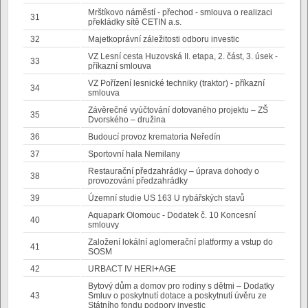
Mrštíkovo náměstí - přechod - smlouva o realizaci
31
překládky sítě CETIN a.s.
32
Majetkoprávní záležitosti odboru investic
VZ Lesní cesta Huzovská II. etapa, 2. část, 3. úsek -
33
příkazní smlouva
VZ Pořízení lesnické techniky (traktor) - příkazní
34
smlouva
Závěrečné vyúčtování dotovaného projektu – ZŠ
35
Dvorského – družina
36
Budoucí provoz krematoria Neředín
37
Sportovní hala Nemilany
Restaurační předzahrádky – úprava dohody o
38
provozování předzahrádky
39
Územní studie US 163 U rybářských stavů
Aquapark Olomouc - Dodatek č. 10 Koncesní
40
smlouvy
Založení lokální aglomerační platformy a vstup do
41
SOSM
42
URBACT IV HERI+AGE
Bytový dům a domov pro rodiny s dětmi – Dodatky
43
Smluv o poskytnutí dotace a poskytnutí úvěru ze
Státního fondu podpory investic