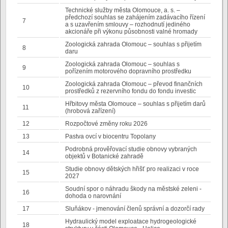
Technické služby města Olomouce, a. s. –
předchozí souhlas se zahájením zadávacího řízení
7
a s uzavřením smlouvy – rozhodnutí jediného
akcionáře při výkonu působnosti valné hromady
Zoologická zahrada Olomouc – souhlas s přijetím
8
daru
Zoologická zahrada Olomouc – souhlas s
9
pořízením motorového dopravního prostředku
Zoologická zahrada Olomouc – převod finančních
10
prostředků z rezervního fondu do fondu investic
Hřbitovy města Olomouce – souhlas s přijetím darů
11
(hrobová zařízení)
12
Rozpočtové změny roku 2026
13
Pastva ovcí v biocentru Topolany
Podrobná prověřovací studie obnovy vybraných
14
objektů v Botanické zahradě
Studie obnovy dětských hřišť pro realizaci v roce
15
2027
Soudní spor o náhradu škody na městské zeleni -
16
dohoda o narovnání
17
Sluňákov - jmenování členů správní a dozorčí rady
Hydraulický model exploatace hydrogeologické
18