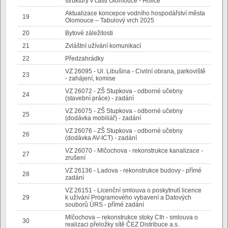
struktury v části Olomouce - Holice
Aktualizace koncepce vodního hospodářství města
19
Olomouce – Tabulový vrch 2025
20
Bytové záležitosti
21
Zvláštní užívání komunikací
22
Předzahrádky
VZ 26095 - Ul. Libušina - Civilní obrana, parkoviště
23
- zahájení, komise
VZ 26072 - ZŠ Stupkova - odborné učebny
24
(stavební práce) - zadání
VZ 26075 - ZŠ Stupkova - odborné učebny
25
(dodávka mobiliář) - zadání
VZ 26076 - ZŠ Stupkova - odborné učebny
26
(dodávka AV-ICT) - zadání
VZ 26070 - Mlčochova - rekonstrukce kanalizace -
27
zrušení
VZ 26136 - Ladova - rekonstrukce budovy - přímé
28
zadání
VZ 26151 - Licenční smlouva o poskytnutí licence
29
k užívání Programového vybavení a Datových
souborů ÚRS - přímé zadání
Mlčochova – rekonstrukce stoky CIh - smlouva o
30
realizaci přeložky sítě ČEZ Distribuce a.s.