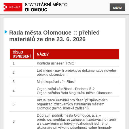
Rada města Olomouce :: přehled
materiálů ze dne 23. 6. 2026
ČÍSLO
NÁZEV
USNESENÍ
1
Kontrola usnesení RMO
Letní kino - návrh projektové dokumentace nového
2
objektu občerstvení
3
Majetkoprávní záležitosti
Organizační záležitosti - Dodatek č. 2
4
Organizačního řádu Magistrátu města Olomouce
Aktualizace Pravidel pro řízení příspěvkových
5
organizací zřizovaných statutárním městem
Olomouc (mimo školská zařízení)
Dopravní podnik města Olomouce, a. s. –
předchozí souhlas se zahájením zadávacího řízení
6
a s uzavřením smlouvy – rozhodnutí jediného
akcionáře při výkonu působnosti valné hromady