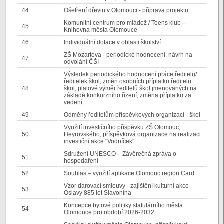
44
Ošetření dřevin v Olomouci - příprava projektu
Komunitní centrum pro mládež / Teens klub –
45
Knihovna města Olomouce
46
Individuální dotace v oblasti školství
ZŠ Mozartova - periodické hodnocení, návrh na
47
odvolání ČŠI
Výsledek periodického hodnocení práce ředitelů/
ředitelek škol, změn osobních příplatků ředitelů
48
škol, platové výměr ředitelů škol jmenovaných na
základě konkurzního řízení, změna příplatků za
vedení
49
Odměny ředitelům příspěvkových organizací - škol
Využití investičního příspěvku ZŠ Olomouc,
50
Heyrovského, příspěvková organizace na realizaci
investiční akce "Vodníček"
Sdružení UNESCO – Závěrečná zpráva o
51
hospodaření
52
Souhlas – využití aplikace Olomouc region Card
Vzor darovací smlouvy - zajištění kulturní akce
53
Oslavy 885 let Slavonína
Koncepce bytové politiky statutárního města
54
Olomouce pro období 2026-2032