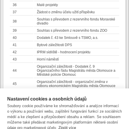
36
Malé projekty
37
Žádost o změnu účelu užití příspěvku
Souhlas s převodem z rezervního fondu Moravské
38
divadlo
39
Souhlas s převodem z rezervního fondu ZOO
40
Dodatek č. 43 ke Smlouvě s TSMO, a.s.
41
Bytové záležitosti DPS
42
IPRM sídliště - hodnocení projektu
43
Horní náměstí
Organizační záležitosti - Dodatek č. 9
44
Organizačního řádu Magistrátu města Olomouce a
Městské policie Olomouc
Organizační záležitosti - organizační změna v
45
odboru ekonomickém Magistrátu města Olomouce
Organizační záležitosti - organizační změny v
46
odboru stavebním Magistrátu města Olomouce
Nastavení cookies a osobních údajů
Organizační změny v odboru majetkoprávním
Soubory cookie používáme ke shromažďování a analýze informací
47
Magistrátu Olomouce
o výkonu a používání webu, zajištění fungování funkcí ze sociálních
Delegování zástupců SMOl na valnou hromadu
médií a ke zlepšení a přizpůsobení obsahu a reklam. Se souhlasem
48
OK4EU
můžeme také předávat marketingovým platformám některé osobní
údaje pro marketingové účely.
Zjistit více