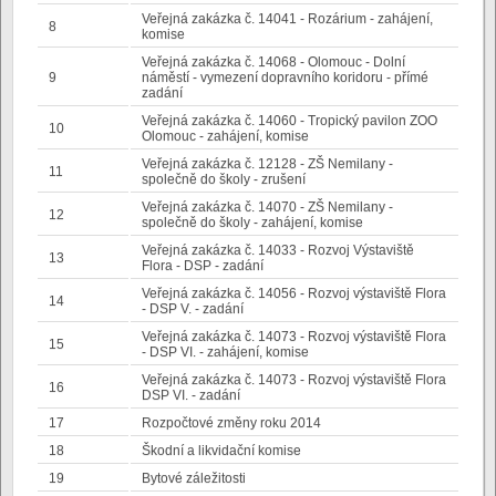
Veřejná zakázka č. 14041 - Rozárium - zahájení,
8
komise
Veřejná zakázka č. 14068 - Olomouc - Dolní
9
náměstí - vymezení dopravního koridoru - přímé
zadání
Veřejná zakázka č. 14060 - Tropický pavilon ZOO
10
Olomouc - zahájení, komise
Veřejná zakázka č. 12128 - ZŠ Nemilany -
11
společně do školy - zrušení
Veřejná zakázka č. 14070 - ZŠ Nemilany -
12
společně do školy - zahájení, komise
Veřejná zakázka č. 14033 - Rozvoj Výstaviště
13
Flora - DSP - zadání
Veřejná zakázka č. 14056 - Rozvoj výstaviště Flora
14
- DSP V. - zadání
Veřejná zakázka č. 14073 - Rozvoj výstaviště Flora
15
- DSP VI. - zahájení, komise
Veřejná zakázka č. 14073 - Rozvoj výstaviště Flora
16
DSP VI. - zadání
17
Rozpočtové změny roku 2014
18
Škodní a likvidační komise
19
Bytové záležitosti