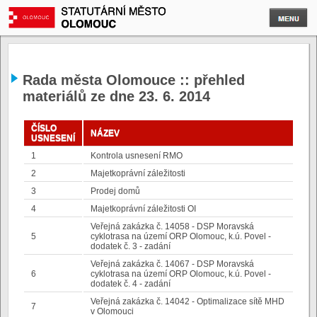
Rada města Olomouce :: přehled
materiálů ze dne 23. 6. 2014
ČÍSLO
NÁZEV
USNESENÍ
1
Kontrola usnesení RMO
2
Majetkoprávní záležitosti
3
Prodej domů
4
Majetkoprávní záležitosti OI
Veřejná zakázka č. 14058 - DSP Moravská
5
cyklotrasa na území ORP Olomouc, k.ú. Povel -
dodatek č. 3 - zadání
Veřejná zakázka č. 14067 - DSP Moravská
6
cyklotrasa na území ORP Olomouc, k.ú. Povel -
dodatek č. 4 - zadání
Veřejná zakázka č. 14042 - Optimalizace sítě MHD
7
v Olomouci