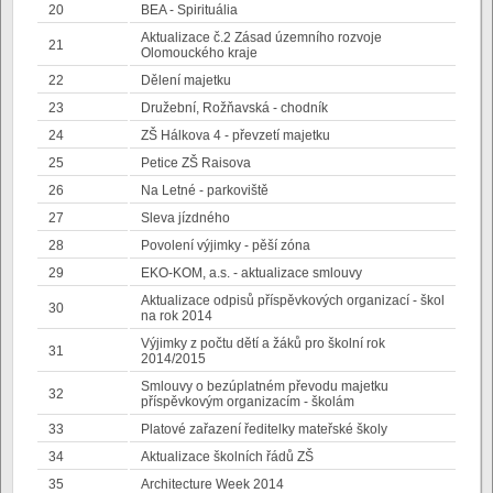
20
BEA - Spirituália
Aktualizace č.2 Zásad územního rozvoje
21
Olomouckého kraje
22
Dělení majetku
23
Družební, Rožňavská - chodník
24
ZŠ Hálkova 4 - převzetí majetku
25
Petice ZŠ Raisova
26
Na Letné - parkoviště
27
Sleva jízdného
28
Povolení výjimky - pěší zóna
29
EKO-KOM, a.s. - aktualizace smlouvy
Aktualizace odpisů příspěvkových organizací - škol
30
na rok 2014
Výjimky z počtu dětí a žáků pro školní rok
31
2014/2015
Smlouvy o bezúplatném převodu majetku
32
příspěvkovým organizacím - školám
33
Platové zařazení ředitelky mateřské školy
34
Aktualizace školních řádů ZŠ
35
Architecture Week 2014