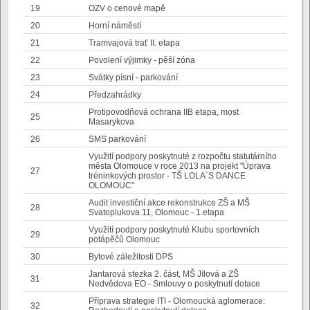
19
OZV o cenové mapě
20
Horní náměstí
21
Tramvajová trať II. etapa
22
Povolení výjimky - pěší zóna
23
Svátky písní - parkování
24
Předzahrádky
Protipovodňová ochrana IIB etapa, most
25
Masarykova
26
SMS parkování
Využití podpory poskytnuté z rozpočtu statutárního
města Olomouce v roce 2013 na projekt "Úprava
27
tréninkových prostor - TŠ LOLA´S DANCE
OLOMOUC"
Audit investiční akce rekonstrukce ZŠ a MŠ
28
Svatoplukova 11, Olomouc - 1.etapa
Využití podpory poskytnuté Klubu sportovních
29
potápěčů Olomouc
30
Bytové záležitosti DPS
Jantarová stezka 2. část, MŠ Jílová a ZŠ
31
Nedvědova EO - Smlouvy o poskytnutí dotace
Příprava strategie ITI - Olomoucká aglomerace:
32