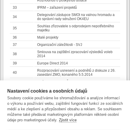
Rozhodnutí o poskytnutí dotace
33
IPRM – zařazení projektů
Delegování zástupce SMOl na valnou hromadu a
34
do správní rady sdružení OK4EU
Souhlas zřizovatele s odprodejem nepotřebného
35
majetku
36
Malé projekty
37
Organizační záležitosti - SVJ
Smlouva na zajištění zpracování výsledků voleb
38
2014
39
Europe Direct 2014
Rozpracování usnesení a podnětů z diskuze z 26.
40
zasedání ZMO, konaného 5.5.2014
41
Změna Statutu KMČ
42
Projekt Unitown
Nastavení cookies a osobních údajů
Delegování zástupců SMOl na členské schůze
Soubory cookie používáme ke shromažďování a analýze informací
43
bytových družstev
o výkonu a používání webu, zajištění fungování funkcí ze sociálních
Udělení souhlasu s realizací investice -
médií a ke zlepšení a přizpůsobení obsahu a reklam. Se souhlasem
44
OLTERM&TD Olomouc, a. s.
můžeme také předávat marketingovým platformám některé osobní
údaje pro marketingové účely.
Zjistit více