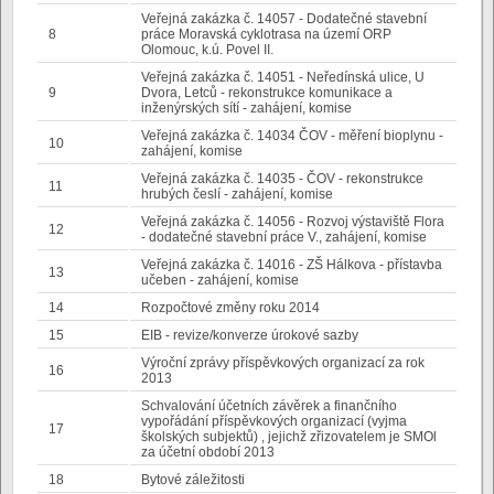
Veřejná zakázka č. 14057 - Dodatečné stavební
8
práce Moravská cyklotrasa na území ORP
Olomouc, k.ú. Povel II.
Veřejná zakázka č. 14051 - Neředínská ulice, U
9
Dvora, Letců - rekonstrukce komunikace a
inženýrských sítí - zahájení, komise
Veřejná zakázka č. 14034 ČOV - měření bioplynu -
10
zahájení, komise
Veřejná zakázka č. 14035 - ČOV - rekonstrukce
11
hrubých česlí - zahájení, komise
Veřejná zakázka č. 14056 - Rozvoj výstaviště Flora
12
- dodatečné stavební práce V., zahájení, komise
Veřejná zakázka č. 14016 - ZŠ Hálkova - přístavba
13
učeben - zahájení, komise
14
Rozpočtové změny roku 2014
15
EIB - revize/konverze úrokové sazby
Výroční zprávy příspěvkových organizací za rok
16
2013
Schvalování účetních závěrek a finančního
vypořádání příspěvkových organizací (vyjma
17
školských subjektů) , jejichž zřizovatelem je SMOl
za účetní období 2013
18
Bytové záležitosti