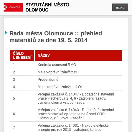
Rada města Olomouce :: přehled
materiálů ze dne 19. 5. 2014
ČÍSLO
NÁZEV
USNESENÍ
1
Kontrola usnesení RMO
2
Majetkoprávní záležitosti
3
Prodej domů
4
Majetkoprávní záležitosti OI
Veřejná zakázka č. 14047 - Dodatečné stavební
5
práce Fischerova 2, 4, 6 - zateplení fasády,
výměna oken a vstupů - zadání
Veřejná zakázka č. 14043 - Dodatečné stavební
6
práce Moravská cyklotrasa na území ORP
Olomouc, k.ú. Povel - zadání
Veřejná zakázka č. 14031 - Nákup elektrické
7
energie pro rok 2015 - zahájení, komise