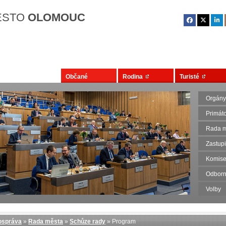
Přejít na hlavní obsah
ĚSTO
OLOMOUC
Občané
Rodina
Turisté
Orgány
Primát
Rada m
Zastupi
Komise
Odborn
Volby
správa
»
Rada města
»
Schůze rady
» Program