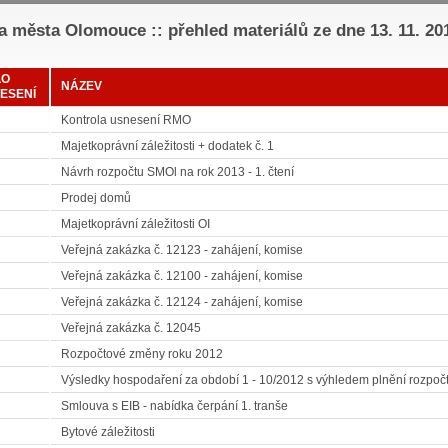
 města Olomouce :: přehled materiálů ze dne 13. 11. 20
LO
NÁZEV
ESENÍ
Kontrola usnesení RMO
Majetkoprávní záležitosti + dodatek č. 1
Návrh rozpočtu SMOl na rok 2013 - 1. čtení
Prodej domů
Majetkoprávní záležitosti OI
Veřejná zakázka č. 12123 - zahájení, komise
Veřejná zakázka č. 12100 - zahájení, komise
Veřejná zakázka č. 12124 - zahájení, komise
Veřejná zakázka č. 12045
Rozpočtové změny roku 2012
Výsledky hospodaření za období 1 - 10/2012 s výhledem plnění rozpočt
Smlouva s EIB - nabídka čerpání 1. tranše
Bytové záležitosti