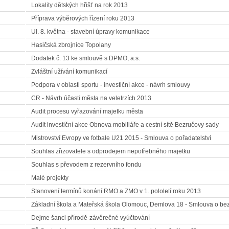
Lokality dětských hřišť na rok 2013
Příprava výběrových řízení roku 2013
Ul. 8. května - stavební úpravy komunikace
Hasičská zbrojnice Topolany
Dodatek č. 13 ke smlouvě s DPMO, a.s.
Zvláštní užívání komunikací
Podpora v oblasti sportu - investiční akce - návrh smlouvy
CR - Návrh účasti města na veletrzích 2013
Audit procesu vyřazování majetku města
Audit investiční akce Obnova mobiliáře a cestní sítě Bezručovy sady
Mistrovství Evropy ve fotbale U21 2015 - Smlouva o pořadatelství
Souhlas zřizovatele s odprodejem nepotřebného majetku
Souhlas s převodem z rezervního fondu
Malé projekty
Stanovení termínů konání RMO a ZMO v 1. pololetí roku 2013
Základní škola a Mateřská škola Olomouc, Demlova 18 - Smlouva o b
Dejme šanci přírodě-závěrečné vyúčtování