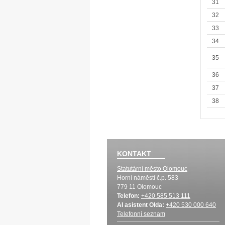
31
32
33
34
35
36
37
38
KONTAKT
Statutární město Olomouc
Horní náměstí č.p. 583
779 11 Olomouc
Telefon:
+420 585 513 111
AI asistent Olda:
+420 530 000 640
Telefonní seznam