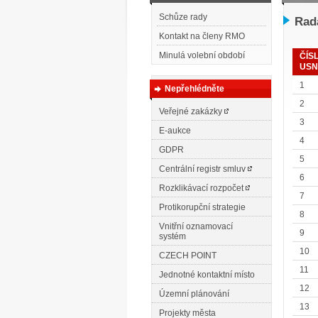
Schůze rady
Rada
Kontakt na členy RMO
Minulá volební období
ČÍS
USN
1
Nepřehlédněte
2
Veřejné zakázky
3
E-aukce
4
GDPR
5
Centrální registr smluv
6
Rozklikávací rozpočet
7
Protikorupční strategie
8
Vnitřní oznamovací
9
systém
10
CZECH POINT
11
Jednotné kontaktní místo
12
Územní plánování
13
Projekty města