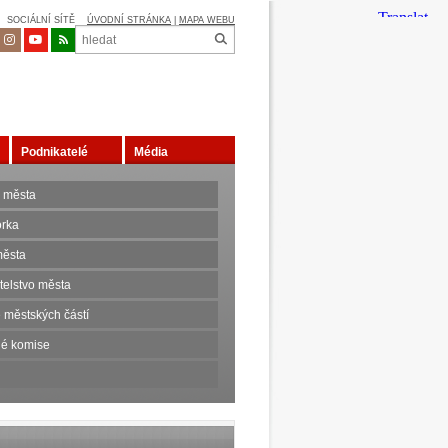
SOCIÁLNÍ SÍTĚ
ÚVODNÍ STRÁNKA
|
MAPA WEBU
Podnikatelé
Média
 města
orka
ěsta
telstvo města
 městských částí
é komise