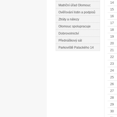
14
Matriční úřad Olomouc
15
Ověřování listin a podpisů
16
Ztráty a nálezy
17
Olomouc spolupracuje
18
Dobrovolnictví
19
Přednáškový sál
20
Parkoviště Palackého 14
21
22
23
24
25
26
27
28
29
30