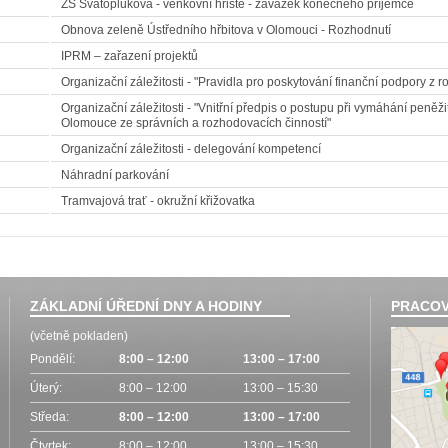
ZŠ Svatoplukova - venkovní hřiště - závazek konečného příjemce
Obnova zeleně Ústředního hřbitova v Olomouci - Rozhodnutí
IPRM – zařazení projektů
Organizační záležitosti - "Pravidla pro poskytování finanční podpory z
Organizační záležitosti - "Vnitřní předpis o postupu při vymáhání peně
Olomouce ze správních a rozhodovacích činností"
Organizační záležitosti - delegování kompetencí
Náhradní parkování
Tramvajová trať - okružní křižovatka
ZÁKLADNÍ ÚŘEDNÍ DNY A HODINY
PRACOV
(včetně pokladen)
Pondělí:
8:00 – 12:00
13:00 – 17:00
Úterý:
8:00 – 12:00
13:00 – 15:30
Středa:
8:00 – 12:00
13:00 – 17:00
Čtvrtek:
8:00 – 12:00
13:00 – 15:30