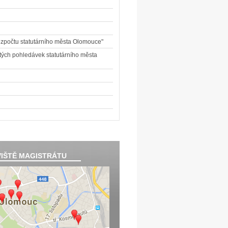
 rozpočtu statutárního města Olomouce"
žitých pohledávek statutárního města
IŠTĚ MAGISTRÁTU