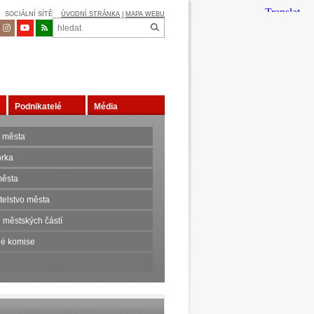
SOCIÁLNÍ SÍTĚ
ÚVODNÍ STRÁNKA
|
MAPA WEBU
Podnikatelé
Média
 města
orka
ěsta
telstvo města
 městských částí
é komise