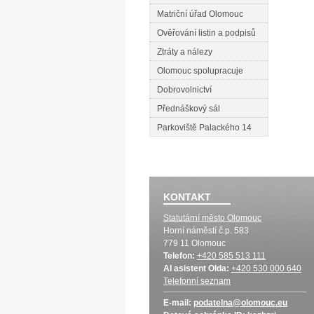
Matriční úřad Olomouc
Ověřování listin a podpisů
Ztráty a nálezy
Olomouc spolupracuje
Dobrovolnictví
Přednáškový sál
Parkoviště Palackého 14
KONTAKT
Statutární město Olomouc
Horní náměstí č.p. 583
779 11 Olomouc
Telefon:
+420 585 513 111
AI asistent Olda:
+420 530 000 640
Telefonní seznam
E-mail:
podatelna@olomouc.eu