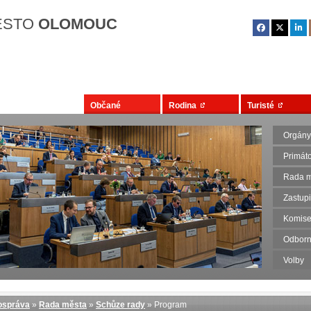
Přejít na hlavní obsah
ĚSTO
OLOMOUC
Občané
Rodina
Turisté
Orgány
Primát
Rada m
Zastupi
Komise
Odborn
Volby
správa
»
Rada města
»
Schůze rady
» Program