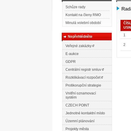
Schůze rady
Rada
Kontakt na členy RMO
Minulá volební období
ČÍS
USN
1
Nepřehlédněte
2
Veřejné zakázky
E-aukce
GDPR
Centrální registr smluv
Rozklikávací rozpočet
Protikorupční strategie
Vnitřní oznamovací
systém
CZECH POINT
Jednotné kontaktní místo
Územní plánování
Projekty města