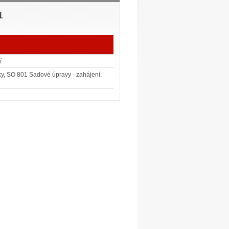
1
í
zky, SO 801 Sadové úpravy - zahájení,