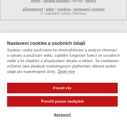
vývoj
|
správa obsahu
| design:
Rency
přístupnost
|
gdpr
|
cookies
,
nastavení cookies
© statutární město Olomouc
Nastavení cookies a osobních údajů
Soubory cookie používáme ke shromažďování a analýze informací
o výkonu a používání webu, zajištění fungování funkcí ze sociálních
médií a ke zlepšení a přizpůsobení obsahu a reklam. Se souhlasem
můžeme také předávat marketingovým platformám některé osobní
údaje pro marketingové účely.
Zjistit více
Povolit vše
Potřebujete poradit?
Zeptejte se
Povolit pouze nezbytné
Nastavení