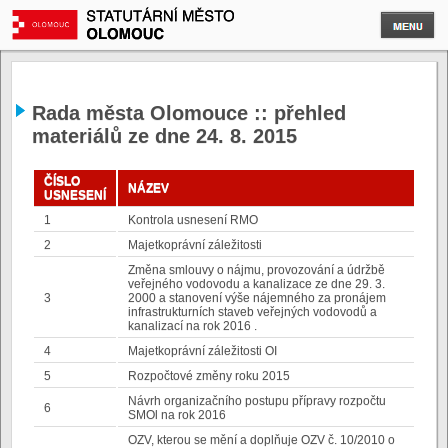
Rada města Olomouce :: přehled
materiálů ze dne 24. 8. 2015
ČÍSLO
NÁZEV
USNESENÍ
1
Kontrola usnesení RMO
2
Majetkoprávní záležitosti
Změna smlouvy o nájmu, provozování a údržbě
veřejného vodovodu a kanalizace ze dne 29. 3.
3
2000 a stanovení výše nájemného za pronájem
infrastrukturních staveb veřejných vodovodů a
kanalizací na rok 2016 .
4
Majetkoprávní záležitosti OI
5
Rozpočtové změny roku 2015
Návrh organizačního postupu přípravy rozpočtu
6
SMOl na rok 2016
OZV, kterou se mění a doplňuje OZV č. 10/2010 o