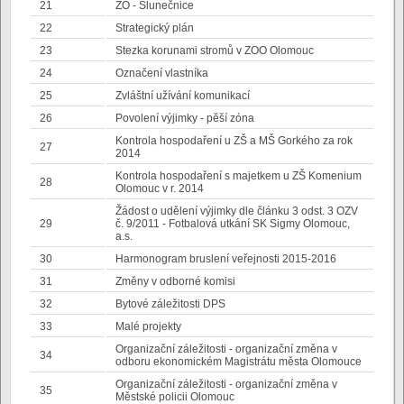
21
ZO - Slunečnice
22
Strategický plán
23
Stezka korunami stromů v ZOO Olomouc
24
Označení vlastníka
25
Zvláštní užívání komunikací
26
Povolení výjimky - pěší zóna
Kontrola hospodaření u ZŠ a MŠ Gorkého za rok
27
2014
Kontrola hospodaření s majetkem u ZŠ Komenium
28
Olomouc v r. 2014
Žádost o udělení výjimky dle článku 3 odst. 3 OZV
29
č. 9/2011 - Fotbalová utkání SK Sigmy Olomouc,
a.s.
30
Harmonogram bruslení veřejnosti 2015-2016
31
Změny v odborné komisi
32
Bytové záležitosti DPS
33
Malé projekty
Organizační záležitosti - organizační změna v
34
odboru ekonomickém Magistrátu města Olomouce
Organizační záležitosti - organizační změna v
35
Městské policii Olomouc