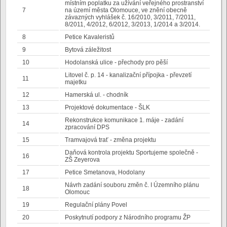
místním poplatku za užívání veřejného prostranství
7
na území města Olomouce, ve znění obecně
závazných vyhlášek č. 16/2010, 3/2011, 7/2011,
8/2011, 4/2012, 6/2012, 3/2013, 1/2014 a 3/2014.
8
Petice Kavaleristů
9
Bytová záležitost
10
Hodolanská ulice - přechody pro pěší
Litovel č. p. 14 - kanalizační přípojka - převzetí
11
majetku
12
Hamerská ul. - chodník
13
Projektové dokumentace - ŠLK
Rekonstrukce komunikace 1. máje - zadání
14
zpracování DPS
15
Tramvajová trať - změna projektu
Daňová kontrola projektu Sportujeme společně -
16
ZŠ Zeyerova
17
Petice Smetanova, Hodolany
Návrh zadání souboru změn č. I Územního plánu
18
Olomouc
19
Regulační plány Povel
20
Poskytnutí podpory z Národního programu ŽP