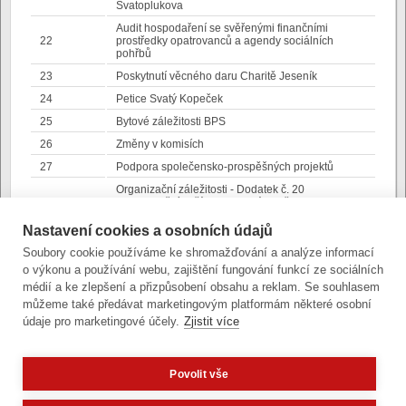
Svatoplukova
Audit hospodaření se svěřenými finančními
22
prostředky opatrovanců a agendy sociálních
pohřbů
23
Poskytnutí věcného daru Charitě Jeseník
24
Petice Svatý Kopeček
25
Bytové záležitosti BPS
26
Změny v komisích
27
Podpora společensko-prospěšných projektů
Organizační záležitosti - Dodatek č. 20
28
"Organizačního řádu Magistrátu města Olomouce
a Městské policie Olomouc"
Nastavení cookies a osobních údajů
Organizační záležitosti - Dodatek č. 3
29
"Podpisového řádu statutárního města Olomouce"
Soubory cookie používáme ke shromažďování a analýze informací
o výkonu a používání webu, zajištění fungování funkcí ze sociálních
30
Organizační záležitosti
médií a ke zlepšení a přizpůsobení obsahu a reklam. Se souhlasem
31
Různé
můžeme také předávat marketingovým platformám některé osobní
údaje pro marketingové účely.
Zjistit více
Povolit vše
Zobrazit verzi pro počítač
Potřebujete poradit?
Zeptejte se našeho