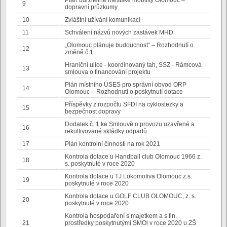
Plán udržitelné městské mobility Olomouc –
9
dopravní průzkumy
10
Zvláštní užívání komunikací
11
Schválení názvů nových zastávek MHD
„Olomouc plánuje budoucnost“ – Rozhodnutí o
12
změně č.1
Hraniční ulice - koordinovaný tah, SSZ - Rámcová
13
smlouva o financování projektu
Plán místního ÚSES pro správní obvod ORP
14
Olomouc – Rozhodnutí o poskytnutí dotace
Příspěvky z rozpočtu SFDI na cyklostezky a
15
bezpečnost dopravy
Dodatek č. 1 ke Smlouvě o provozu uzavřené a
16
rekultivované skládky odpadů
17
Plán kontrolní činnosti na rok 2021
Kontrola dotace u Handball club Olomouc 1966 z.
18
s. poskytnuté v roce 2020
Kontrola dotace u TJ Lokomotiva Olomouc z.s.
19
poskytnuté v roce 2020
Kontrola dotace u GOLF CLUB OLOMOUC, z. s.
20
poskytnuté v roce 2020
Kontrola hospodaření s majetkem a s fin.
21
prostředky poskytnutými SMOl v roce 2020 u ZŠ