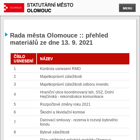
Rada města Olomouce :: přehled
materiálů ze dne 13. 9. 2021
ČÍSLO
NÁZEV
USNESENÍ
1
Kontrola usnesení RMO
2
Majetkoprávní záležitosti
3
Majetkoprávní záležitosti odboru investic
Hraniční ulice koordinovaný tah, SSZ, Dolní
4
Hejčínská - rekonstrukce komunikace
5
Rozpočtové změny roku 2021
6
Škodní a likvidační komise
Darovací smlouvy - rezerva k rozvoji bytového
7
fondu
8
Bytové záležitosti