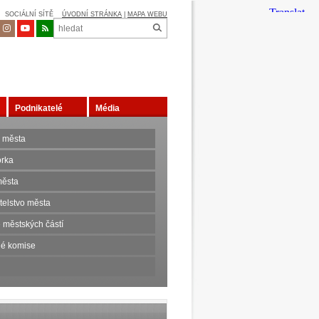
SOCIÁLNÍ SÍTĚ
ÚVODNÍ STRÁNKA
|
MAPA WEBU
Podnikatelé
Média
 města
orka
ěsta
telstvo města
 městských částí
é komise