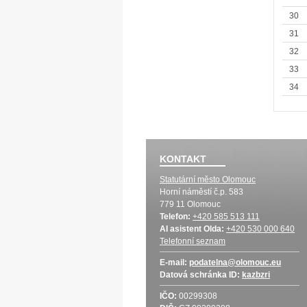
30
31
32
33
34
KONTAKT
Statutární město Olomouc
Horní náměstí č.p. 583
779 11 Olomouc
Telefon:
+420 585 513 111
AI asistent Olda:
+420 530 000 640
Telefonní seznam
E-mail:
podatelna@olomouc.eu
Datová schránka
ID:
kazbzri
IČO:
00299308