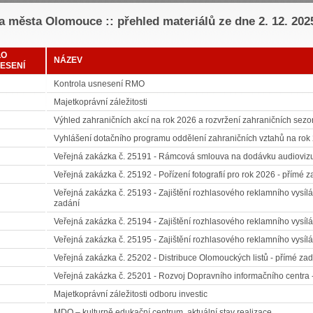
 města Olomouce :: přehled materiálů ze dne 2. 12. 202
LO
NÁZEV
ESENÍ
Kontrola usnesení RMO
Majetkoprávní záležitosti
Výhled zahraničních akcí na rok 2026 a rozvržení zahraničních sezon
Vyhlášení dotačního programu oddělení zahraničních vztahů na rok
Veřejná zakázka č. 25191 - Rámcová smlouva na dodávku audiovizuá
Veřejná zakázka č. 25192 - Pořízení fotografií pro rok 2026 - přímé 
Veřejná zakázka č. 25193 - Zajištění rozhlasového reklamního vysílá
zadání
Veřejná zakázka č. 25194 - Zajištění rozhlasového reklamního vysílán
Veřejná zakázka č. 25195 - Zajištění rozhlasového reklamního vysílán
Veřejná zakázka č. 25202 - Distribuce Olomouckých listů - přímé za
Veřejná zakázka č. 25201 - Rozvoj Dopravního informačního centra -
Majetkoprávní záležitosti odboru investic
MDO – kulturně edukační centrum, aktuální stav realizace