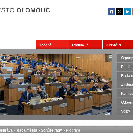
Přejít na hlavní obsah
ĚSTO
OLOMOUC
Občané
Rodina
Turisté
Orgány
Primát
Rada m
Zastupi
Komise
Odborn
Volby
správa
»
Rada města
»
Schůze rady
» Program