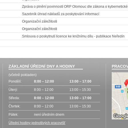
Zpráva o plnění povinností ORP Olomouc dle zákona o kybernetické
Sazebník úhrad nákladů za poskytování informací
Organizační záležitosti
Organizační záležitosti
Smlouva o poskytnutí licence ke knižnímu dílu - publikace Neředín
ZÁKLADNÍ ÚŘEDNÍ DNY A HODINY
PRACOV
(včetně pokladen)
Pondělí:
8:00 – 12:00
13:00 – 17:00
Úterý:
8:00 – 12:00
13:00 – 15:30
Středa:
8:00 – 12:00
13:00 – 17:00
Čtvrtek:
8:00 – 12:00
13:00 – 15:30
Pátek:
není úředním dnem
Úřední hodiny jednotlivých pracovišť