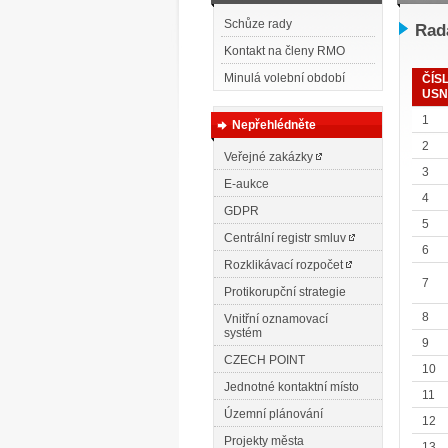
Schůze rady
Rada
Kontakt na členy RMO
Minulá volební období
ČÍS
USN
1
Nepřehlédněte
2
Veřejné zakázky
3
E-aukce
4
GDPR
5
Centrální registr smluv
6
Rozklikávací rozpočet
7
Protikorupční strategie
8
Vnitřní oznamovací
systém
9
CZECH POINT
10
Jednotné kontaktní místo
11
Územní plánování
12
Projekty města
13