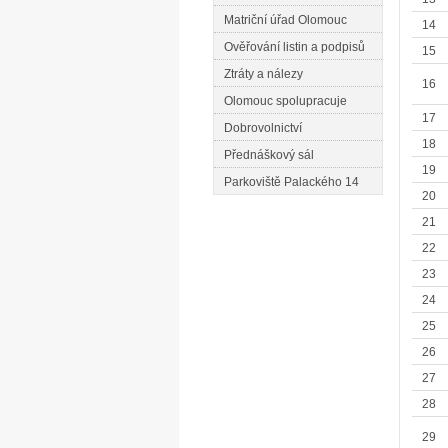
Matriční úřad Olomouc
14
Ověřování listin a podpisů
15
Ztráty a nálezy
16
Olomouc spolupracuje
17
Dobrovolnictví
18
Přednáškový sál
19
Parkoviště Palackého 14
20
21
22
23
24
25
26
27
28
29