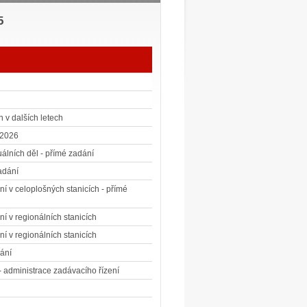
5
 v dalších letech
 2026
lních děl - přímé zadání
zadání
ní v celoplošných stanicích - přímé
í v regionálních stanicích
í v regionálních stanicích
dání
 administrace zadávacího řízení