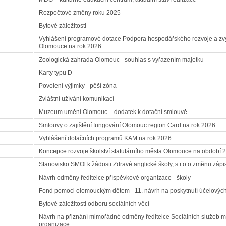
Rozpočtové změny roku 2025
Bytové záležitosti
Vyhlášení programové dotace Podpora hospodářského rozvoje a zv
Olomouce na rok 2026
Zoologická zahrada Olomouc - souhlas s vyřazením majetku
Karty typu D
Povolení výjimky - pěší zóna
Zvláštní užívání komunikací
Muzeum umění Olomouc – dodatek k dotační smlouvě
Smlouvy o zajištění fungování Olomouc region Card na rok 2026
Vyhlášení dotačních programů KAM na rok 2026
Koncepce rozvoje školství statutárního města Olomouce na období 
Stanovisko SMOl k žádosti Zdravé anglické školy, s.r.o o změnu zápisu
Návrh odměny ředitelce příspěvkové organizace - školy
Fond pomoci olomouckým dětem - 11. návrh na poskytnutí účelových
Bytové záležitosti odboru sociálních věcí
Návrh na přiznání mimořádné odměny ředitelce Sociálních služeb 
organizace