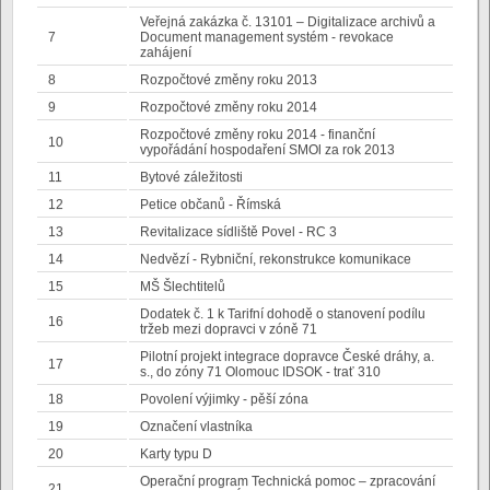
Veřejná zakázka č. 13101 – Digitalizace archivů a
7
Document management systém - revokace
zahájení
8
Rozpočtové změny roku 2013
9
Rozpočtové změny roku 2014
Rozpočtové změny roku 2014 - finanční
10
vypořádání hospodaření SMOl za rok 2013
11
Bytové záležitosti
12
Petice občanů - Římská
13
Revitalizace sídliště Povel - RC 3
14
Nedvězí - Rybniční, rekonstrukce komunikace
15
MŠ Šlechtitelů
Dodatek č. 1 k Tarifní dohodě o stanovení podílu
16
tržeb mezi dopravci v zóně 71
Pilotní projekt integrace dopravce České dráhy, a.
17
s., do zóny 71 Olomouc IDSOK - trať 310
18
Povolení výjimky - pěší zóna
19
Označení vlastníka
20
Karty typu D
Operační program Technická pomoc – zpracování
21