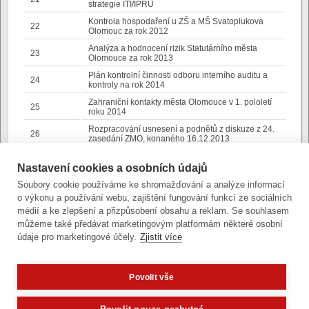
strategie ITI/IPRÚ
Kontrola hospodaření u ZŠ a MŠ Svatoplukova
22
Olomouc za rok 2012
Analýza a hodnocení rizik Statutárního města
23
Olomouce za rok 2013
Plán kontrolní činnosti odboru interního auditu a
24
kontroly na rok 2014
Zahraniční kontakty města Olomouce v 1. pololetí
25
roku 2014
Rozpracování usnesení a podnětů z diskuze z 24.
26
zasedání ZMO, konaného 16.12.2013
Trnkova ulice - parkoviště - Rozhodnutí o
27
poskytnutí dotace
Nastavení cookies a osobních údajů
28
IPRM – zařazení projektů
Soubory cookie používáme ke shromažďování a analýze informací
o výkonu a používání webu, zajištění fungování funkcí ze sociálních
29
Dolní náměstí - vymezení dopravního koridoru
médií a ke zlepšení a přizpůsobení obsahu a reklam. Se souhlasem
30
Postup rekonstrukce železničního uzlu
můžeme také předávat marketingovým platformám některé osobní
údaje pro marketingové účely.
Zjistit více
Povolit vše
Zobrazit verzi pro počítač
Potřebujete poradit?
Zeptejte