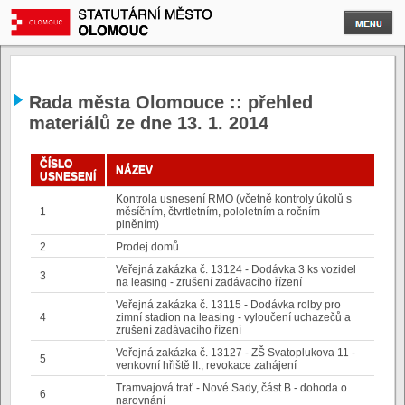
Rada města Olomouce :: přehled
materiálů ze dne 13. 1. 2014
ČÍSLO
NÁZEV
USNESENÍ
Kontrola usnesení RMO (včetně kontroly úkolů s
1
měsíčním, čtvrtletním, pololetním a ročním
plněním)
2
Prodej domů
Veřejná zakázka č. 13124 - Dodávka 3 ks vozidel
3
na leasing - zrušení zadávacího řízení
Veřejná zakázka č. 13115 - Dodávka rolby pro
4
zimní stadion na leasing - vyloučení uchazečů a
zrušení zadávacího řízení
Veřejná zakázka č. 13127 - ZŠ Svatoplukova 11 -
5
venkovní hřiště II., revokace zahájení
Tramvajová trať - Nové Sady, část B - dohoda o
6
narovnání