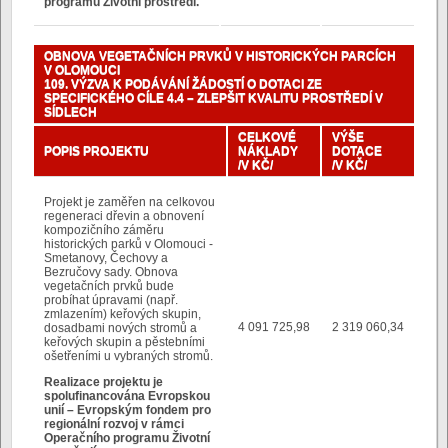
programu Životní prostředí.
OBNOVA VEGETAČNÍCH PRVKŮ V HISTORICKÝCH PARCÍCH
V OLOMOUCI
109. VÝZVA K PODÁVÁNÍ ŽÁDOSTÍ O DOTACI ZE
SPECIFICKÉHO CÍLE 4.4 – ZLEPŠIT KVALITU PROSTŘEDÍ V
SÍDLECH
CELKOVÉ
VÝŠE
POPIS PROJEKTU
NÁKLADY
DOTACE
/V KČ/
/V KČ/
Projekt je zaměřen na celkovou
regeneraci dřevin a obnovení
kompozičního záměru
historických parků v Olomouci -
Smetanovy, Čechovy a
Bezručovy sady. Obnova
vegetačních prvků bude
probíhat úpravami (např.
zmlazením) keřových skupin,
4 091 725,98
2 319 060,34
dosadbami nových stromů a
keřových skupin a pěstebními
ošetřeními u vybraných stromů.
Realizace projektu je
spolufinancována Evropskou
unií – Evropským fondem pro
regionální rozvoj v rámci
Operačního programu Životní