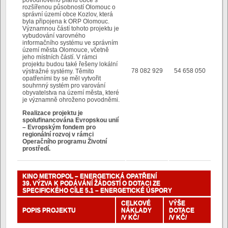
rozšířenou působností Olomouc o
správní území obce Kozlov, která
byla připojena k ORP Olomouc.
Významnou částí tohoto projektu je
vybudování varovného
informačního systému ve správním
území města Olomouce, včetně
jeho místních částí. V rámci
projektu budou také řešeny lokální
78 082 929
54 658 050
výstražné systémy. Těmito
opatřeními by se měl vytvořit
souhrnný systém pro varování
obyvatelstva na území města, které
je významně ohroženo povodněmi.
Realizace projektu je
spolufinancována Evropskou unií
– Evropským fondem pro
regionální rozvoj v rámci
Operačního programu Životní
prostředí.
KINO METROPOL – ENERGETICKÁ OPATŘENÍ
39. VÝZVA K PODÁVÁNÍ ŽÁDOSTÍ O DOTACI ZE
SPECIFICKÉHO CÍLE 5.1 – ENERGETICKÉ ÚSPORY
CELKOVÉ
VÝŠE
POPIS PROJEKTU
NÁKLADY
DOTACE
/V KČ/
/V KČ/