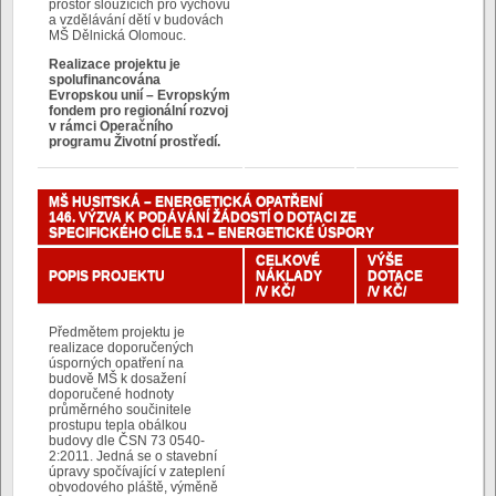
prostor sloužících pro výchovu
a vzdělávání dětí v budovách
MŠ Dělnická Olomouc.
Realizace projektu je
spolufinancována
Evropskou unií – Evropským
fondem pro regionální rozvoj
v rámci Operačního
programu Životní prostředí.
MŠ HUSITSKÁ – ENERGETICKÁ OPATŘENÍ
146. VÝZVA K PODÁVÁNÍ ŽÁDOSTÍ O DOTACI ZE
SPECIFICKÉHO CÍLE 5.1 – ENERGETICKÉ ÚSPORY
CELKOVÉ
VÝŠE
POPIS PROJEKTU
NÁKLADY
DOTACE
/V KČ/
/V KČ/
Předmětem projektu je
realizace doporučených
úsporných opatření na
budově MŠ k dosažení
doporučené hodnoty
průměrného součinitele
prostupu tepla obálkou
budovy dle ČSN 73 0540-
2:2011. Jedná se o stavební
úpravy spočívající v zateplení
obvodového pláště, výměně