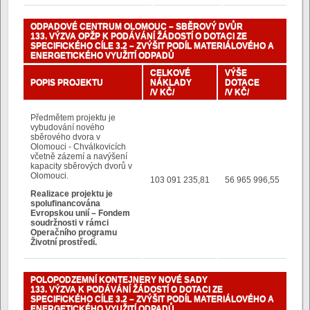
ODPADOVÉ CENTRUM OLOMOUC – SBĚROVÝ DVŮR
133. VÝZVA OPŽP K PODÁVÁNÍ ŽÁDOSTÍ O DOTACI ZE
SPECIFICKÉHO CÍLE 3.2 – ZVÝŠIT PODÍL MATERIÁLOVÉHO A
ENERGETICKÉHO VYUŽITÍ ODPADŮ
CELKOVÉ
VÝŠE
POPIS PROJEKTU
NÁKLADY
DOTACE
/V KČ/
/V KČ/
Předmětem projektu je
vybudování nového
sběrového dvora v
Olomouci - Chválkovicích
včetně zázemí a navýšení
kapacity sběrových dvorů v
Olomouci.
103 091 235,81
56 965 996,55
Realizace projektu je
spolufinancována
Evropskou unií – Fondem
soudržnosti v rámci
Operačního programu
Životní prostředí.
POLOPODZEMNÍ KONTEJNERY NOVÉ SADY
133. VÝZVA K PODÁVÁNÍ ŽÁDOSTÍ O DOTACI ZE
SPECIFICKÉHO CÍLE 3.2 – ZVÝŠIT PODÍL MATERIÁLOVÉHO A
ENERGETICKÉHO VYUŽITÍ ODPADŮ