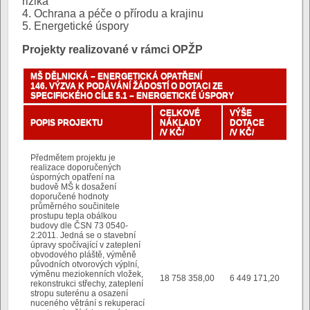
rizika
4. Ochrana a péče o přírodu a krajinu
5. Energetické úspory
Projekty realizované v rámci OPŽP
MŠ DĚLNICKÁ – ENERGETICKÁ OPATŘENÍ
146. VÝZVA K PODÁVÁNÍ ŽÁDOSTÍ O DOTACI ZE
SPECIFICKÉHO CÍLE 5.1 – ENERGETICKÉ ÚSPORY
CELKOVÉ
VÝŠE
POPIS PROJEKTU
NÁKLADY
DOTACE
/V KČ/
/V KČ/
Předmětem projektu je
realizace doporučených
úsporných opatření na
budově MŠ k dosažení
doporučené hodnoty
průměrného součinitele
prostupu tepla obálkou
budovy dle ČSN 73 0540-
2:2011. Jedná se o stavební
úpravy spočívající v zateplení
obvodového pláště, výměně
původních otvorových výplní,
výměnu meziokenních vložek,
18 758 358,00
6 449 171,20
rekonstrukci střechy, zateplení
stropu suterénu a osazení
nuceného větrání s rekuperací