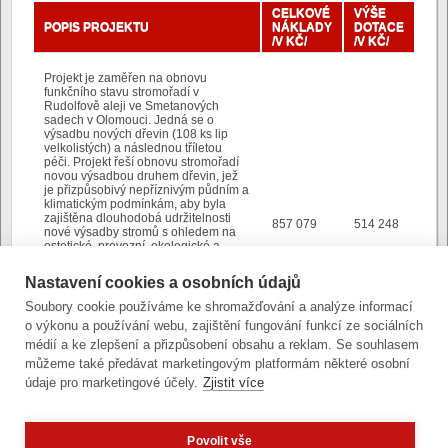
CELKOVÉ
VÝŠE
POPIS PROJEKTU
NÁKLADY
DOTACE
/V KČ/
/V KČ/
Projekt je zaměřen na obnovu
funkčního stavu stromořadí v
Rudolfově aleji ve Smetanových
sadech v Olomouci. Jedná se o
výsadbu nových dřevin (108 ks lip
velkolistých) a následnou tříletou
péči. Projekt řeší obnovu stromořadí
novou výsadbou druhem dřevin, jež
je přizpůsobivý nepříznivým půdním a
klimatickým podmínkám, aby byla
zajištěna dlouhodobá udržitelnosti
857 079
514 248
nové výsadby stromů s ohledem na
estetické, provozní, ekologické a
půdně klimatické podmínky při
současném zohlednění zájmů
Nastavení cookies a osobních údajů
památkové péče.
Soubory cookie používáme ke shromažďování a analýze informací
Realizace projektu je
o výkonu a používání webu, zajištění fungování funkcí ze sociálních
spolufinancována Evropskou unií –
Evropským fondem pro regionální
médií a ke zlepšení a přizpůsobení obsahu a reklam. Se souhlasem
rozvoj v rámci Operačního
můžeme také předávat marketingovým platformám některé osobní
programu Životní prostředí.
údaje pro marketingové účely.
Zjistit více
Autor:
Pavel Snášel
Povolit vše