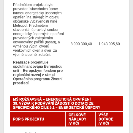
Předmětem projektu bylo
provedení stavebních úprav
formou energeticky úsporných
opatření na stávajícím objetu
občanské vybavenosti Kině
Metropol. Předmětem
stavebních úprav byl soubor
energeticky úsporných opatření
provedených zateplením
obvodového pláště (fasád), a
8 990 300,40
1 943 095,60
výměnou výplní otvorů
venkovních oken a dveří za
výplně tepelně izolační.
Realizace projektu je
spolufinancována Evropskou
unií – Evropským fondem pro
regionální rozvoj v rámci
Operačního programu Životní
prostředí.
MŠ ROŽŇAVSKÁ – ENERGETICKÁ OPATŘENÍ
39. VÝZVA K PODÁVÁNÍ ŽÁDOSTÍ O DOTACI ZE
SPECIFICKÉHO CÍLE 5.1 – ENERGETICKÉ ÚSPORY
CELKOVÉ
VÝŠE
POPIS PROJEKTU
NÁKLADY
DOTACE
/V KČ/
/V KČ/