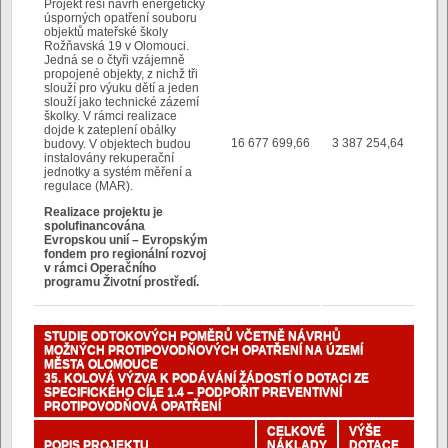
Projekt řeší návrh energeticky
úsporných opatření souboru
objektů mateřské školy
Rožňavská 19 v Olomouci.
Jedná se o čtyři vzájemně
propojené objekty, z nichž tři
slouží pro výuku dětí a jeden
slouží jako technické zázemí
školky. V rámci realizace
dojde k zateplení obálky
16 677 699,66
3 387 254,64
budovy. V objektech budou
instalovány rekuperační
jednotky a systém měření a
regulace (MAR).
Realizace projektu je
spolufinancována
Evropskou unií – Evropským
fondem pro regionální rozvoj
v rámci Operačního
programu Životní prostředí.
STUDIE ODTOKOVÝCH POMĚRŮ VČETNĚ NÁVRHŮ
MOŽNÝCH PROTIPOVODŇOVÝCH OPATŘENÍ NA ÚZEMÍ
MĚSTA OLOMOUCE
35. KOLOVÁ VÝZVA K PODÁVÁNÍ ŽÁDOSTÍ O DOTACI ZE
SPECIFICKÉHO CÍLE 1.4 – PODPOŘIT PREVENTIVNÍ
PROTIPOVODŇOVÁ OPATŘENÍ
CELKOVÉ
VÝŠE
POPIS PROJEKTU
NÁKLADY
DOTACE