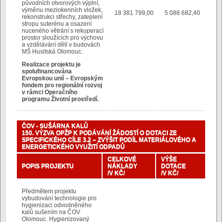
původních otvorových výplní,
výměnu meziokenních vložek,
18 381 799,00
5 088 682,40
rekonstrukci střechy, zateplení
stropu suterénu a osazení
nuceného větrání s rekuperací
prostor sloužících pro výchovu
a vzdělávání dětí v budovách
MŠ Husitská Olomouc.
Realizace projektu je
spolufinancována
Evropskou unií – Evropským
fondem pro regionální rozvoj
v rámci Operačního
programu Životní prostředí.
ČOV - SUŠÁRNA KALŮ
150. VÝZVA OPŽP K PODÁVÁNÍ ŽÁDOSTÍ O DOTACI ZE
SPECIFICKÉHO CÍLE 3.2 – ZVÝŠIT PODÍL MATERIÁLOVÉHO A
ENERGETICKÉHO VYUŽITÍ ODPADŮ
CELKOVÉ
VÝŠE
POPIS PROJEKTU
NÁKLADY
DOTACE
/V KČ/
/V KČ/
Předmětem projektu
vybudování technologie pro
hygienizaci odvodněného
kalů sušením na ČOV
Olomouc. Hygienizovaný