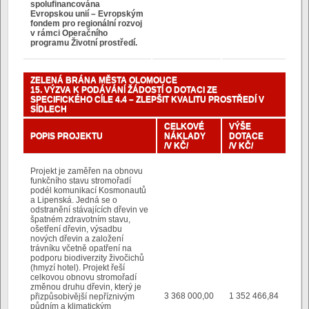
spolufinancována
Evropskou unií – Evropským
fondem pro regionální rozvoj
v rámci Operačního
programu Životní prostředí.
ZELENÁ BRÁNA MĚSTA OLOMOUCE
15. VÝZVA K PODÁVÁNÍ ŽÁDOSTÍ O DOTACI ZE
SPECIFICKÉHO CÍLE 4.4 – ZLEPŠIT KVALITU PROSTŘEDÍ V
SÍDLECH
CELKOVÉ
VÝŠE
POPIS PROJEKTU
NÁKLADY
DOTACE
/V KČ/
/V KČ/
Projekt je zaměřen na obnovu
funkčního stavu stromořadí
podél komunikací Kosmonautů
a Lipenská. Jedná se o
odstranění stávajících dřevin ve
špatném zdravotním stavu,
ošetření dřevin, výsadbu
nových dřevin a založení
trávníku včetně opatření na
podporu biodiverzity živočichů
(hmyzí hotel). Projekt řeší
celkovou obnovu stromořadí
změnou druhu dřevin, který je
3 368 000,00
1 352 466,84
přizpůsobivější nepříznivým
půdním a klimatickým