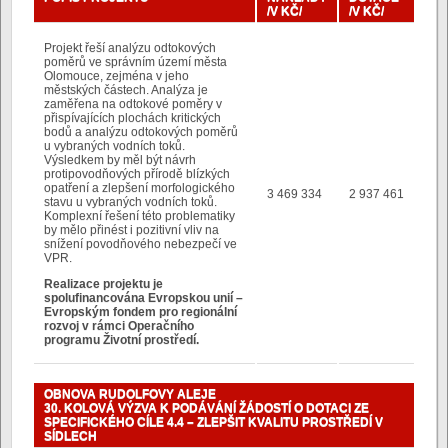
/V KČ/
/V KČ/
Projekt řeší analýzu odtokových
poměrů ve správním území města
Olomouce, zejména v jeho
městských částech. Analýza je
zaměřena na odtokové poměry v
přispívajících plochách kritických
bodů a analýzu odtokových poměrů
u vybraných vodních toků.
Výsledkem by měl být návrh
protipovodňových přírodě blízkých
opatření a zlepšení morfologického
3 469 334
2 937 461
stavu u vybraných vodních toků.
Komplexní řešení této problematiky
by mělo přinést i pozitivní vliv na
snížení povodňového nebezpečí ve
VPR.
Realizace projektu je
spolufinancována Evropskou unií –
Evropským fondem pro regionální
rozvoj v rámci Operačního
programu Životní prostředí.
OBNOVA RUDOLFOVY ALEJE
30. KOLOVÁ VÝZVA K PODÁVÁNÍ ŽÁDOSTÍ O DOTACI ZE
SPECIFICKÉHO CÍLE 4.4 – ZLEPŠIT KVALITU PROSTŘEDÍ V
SÍDLECH