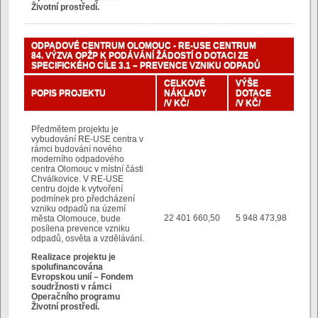
Životní prostředí.
ODPADOVÉ CENTRUM OLOMOUC - RE-USE CENTRUM
84. VÝZVA OPŽP K PODÁVÁNÍ ŽÁDOSTÍ O DOTACI ZE
SPECIFICKÉHO CÍLE 3.1 – PREVENCE VZNIKU ODPADŮ
CELKOVÉ
VÝŠE
POPIS PROJEKTU
NÁKLADY
DOTACE
/V KČ/
/V KČ/
Předmětem projektu je
vybudování RE-USE centra v
rámci budování nového
moderního odpadového
centra Olomouc v místní části
Chválkovice. V RE-USE
centru dojde k vytvoření
podmínek pro předcházení
vzniku odpadů na území
22 401 660,50
5 948 473,98
města Olomouce, bude
posílena prevence vzniku
odpadů, osvěta a vzdělávání.
Realizace projektu je
spolufinancována
Evropskou unií – Fondem
soudržnosti v rámci
Operačního programu
Životní prostředí.