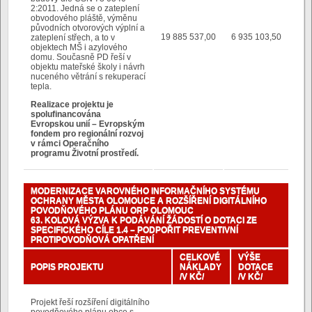
2:2011. Jedná se o zateplení
obvodového pláště, výměnu
původních otvorových výplní a
19 885 537,00
6 935 103,50
zateplení střech, a to v
objektech MŠ i azylového
domu. Současně PD řeší v
objektu mateřské školy i návrh
nuceného větrání s rekuperací
tepla.
Realizace projektu je
spolufinancována
Evropskou unií – Evropským
fondem pro regionální rozvoj
v rámci Operačního
programu Životní prostředí.
MODERNIZACE VAROVNÉHO INFORMAČNÍHO SYSTÉMU
OCHRANY MĚSTA OLOMOUCE A ROZŠÍŘENÍ DIGITÁLNÍHO
POVODŇOVÉHO PLÁNU ORP OLOMOUC
63. KOLOVÁ VÝZVA K PODÁVÁNÍ ŽÁDOSTÍ O DOTACI ZE
SPECIFICKÉHO CÍLE 1.4 – PODPOŘIT PREVENTIVNÍ
PROTIPOVODŇOVÁ OPATŘENÍ
CELKOVÉ
VÝŠE
POPIS PROJEKTU
NÁKLADY
DOTACE
/V KČ/
/V KČ/
Projekt řeší rozšíření digitálního
povodňového plánu obce s