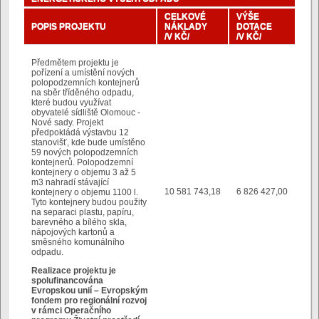
CELKOVÉ
VÝŠE
POPIS PROJEKTU
NÁKLADY
DOTACE
/V KČ/
/V KČ/
Předmětem projektu je
pořízení a umístění nových
polopodzemních kontejnerů
na sběr tříděného odpadu,
které budou využívat
obyvatelé sídliště Olomouc -
Nové sady. Projekt
předpokládá výstavbu 12
stanovišť, kde bude umístěno
59 nových polopodzemních
kontejnerů. Polopodzemní
kontejnery o objemu 3 až 5
m3 nahradí stávající
10 581 743,18
6 826 427,00
kontejnery o objemu 1100 l.
Tyto kontejnery budou použity
na separaci plastu, papíru,
barevného a bílého skla,
nápojových kartonů a
směsného komunálního
odpadu.
Realizace projektu je
spolufinancována
Evropskou unií – Evropským
fondem pro regionální rozvoj
v rámci Operačního