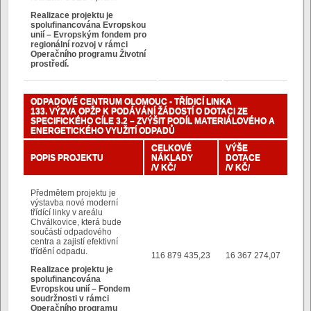
Realizace projektu je
spolufinancována Evropskou
unií – Evropským fondem pro
regionální rozvoj v rámci
Operačního programu Životní
prostředí.
ODPADOVÉ CENTRUM OLOMOUC - TŘÍDICÍ LINKA
133. VÝZVA OPŽP K PODÁVÁNÍ ŽÁDOSTÍ O DOTACI ZE
SPECIFICKÉHO CÍLE 3.2 – ZVÝŠIT PODÍL MATERIÁLOVÉHO A
ENERGETICKÉHO VYUŽITÍ ODPADŮ
CELKOVÉ
VÝŠE
POPIS PROJEKTU
NÁKLADY
DOTACE
/V KČ/
/V KČ/
Předmětem projektu je
výstavba nové moderní
třídící linky v areálu
Chválkovice, která bude
součástí odpadového
centra a zajistí efektivní
třídění odpadu.
116 879 435,23
16 367 274,07
Realizace projektu je
spolufinancována
Evropskou unií – Fondem
soudržnosti v rámci
Operačního programu