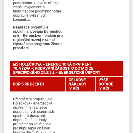
podmínkám. Hlavním cílem je
zlepšit hygienické a
bioklimatické podmínky podél
dopravně vytížených
komunikací.
Realizace projektu je
spolufinancována Evropskou
unií – Evropským fondem pro
regionální rozvoj v rámci
Operačního programu Životní
prostředí.
MŠ HOLEČKOVA – ENERGETICKÁ OPATŘENÍ
70. VÝZVA K PODÁVÁNÍ ŽÁDOSTÍ O DOTACI ZE
SPECIFICKÉHO CÍLE 5.1 – ENERGETICKÉ ÚSPORY
CELKOVÉ
VÝŠE
POPIS PROJEKTU
NÁKLADY
DOTACE
/V KČ/
/V KČ/
Předmětem projektu „MŠ
Holečkova - energetická
opatření“ je realizace
doporučených úsporných
opatření k dosažení
doporučené hodnoty
průměrného součinitele
prostupu tepla obálkou
budovy dle ČSN 73 0540-