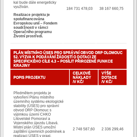
kal bude dále energeticky
využíván.
184 731 478,03
38 167 660,75
Realizace projektu je
spolufinancována
Evropskou unií – Fondem
soudržnosti v rámci
Operačního programu
Životní prostředí.
PLÁN MÍSTNÍHO ÚSES PRO SPRÁVNÍ OBVOD ORP OLOMOUC
52. VÝZVA K PODÁVÁNÍ ŽÁDOSTÍ O DOTACI ZE
SPECIFICKÉHO CÍLE 4.3 – POSÍLIT PŘIROZENÉ FUNKCE
KRAJINY
CELKOVÉ
VÝŠE
POPIS PROJEKTU
NÁKLADY
DOTACE
/V KČ/
/V KČ/
Předmětem projektu je
vytvoření Plánu místního
územního systému ekologické
stability (ÚSES) pro správní
obvod ORP Olomouc s
výjimkou území CHKO
Litovelské Pomoraví a
Vojenského újezdu Libavá.
Místní plán ÚSES umožní
2 748 587,60
2 336 299,46
zajištění územních podmínek a
realizaci ÚSES v praxi.