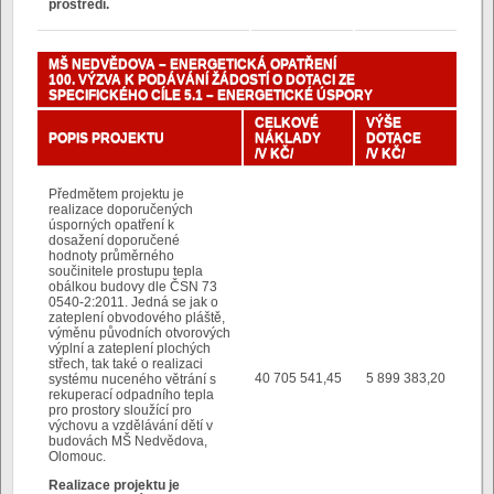
prostředí.
MŠ NEDVĚDOVA – ENERGETICKÁ OPATŘENÍ
100. VÝZVA K PODÁVÁNÍ ŽÁDOSTÍ O DOTACI ZE
SPECIFICKÉHO CÍLE 5.1 – ENERGETICKÉ ÚSPORY
CELKOVÉ
VÝŠE
POPIS PROJEKTU
NÁKLADY
DOTACE
/V KČ/
/V KČ/
Předmětem projektu je
realizace doporučených
úsporných opatření k
dosažení doporučené
hodnoty průměrného
součinitele prostupu tepla
obálkou budovy dle ČSN 73
0540-2:2011. Jedná se jak o
zateplení obvodového pláště,
výměnu původních otvorových
výplní a zateplení plochých
střech, tak také o realizaci
40 705 541,45
5 899 383,20
systému nuceného větrání s
rekuperací odpadního tepla
pro prostory sloužící pro
výchovu a vzdělávání dětí v
budovách MŠ Nedvědova,
Olomouc.
Realizace projektu je