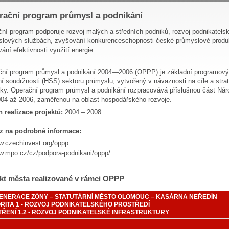
rační program průmysl a podnikání
ní program podporuje rozvoj malých a středních podniků, rozvoj podnikatelsk
slových službách, zvyšování konkurenceschopnosti české průmyslové produ
ání efektivnosti využití energie.
ní program průmysl a podnikání 2004—2006 (OPPP) je základní programový 
ní soudržnosti (HSS) sektoru průmyslu, vytvořený v návaznosti na cíle a stra
iky. Operační program průmysl a podnikání rozpracovává příslušnou část Ná
004 až 2006, zaměřenou na oblast hospodářského rozvoje.
 realizace projektů:
2004 – 2008
z na podrobné informace:
.czechinvest.org/oppp
.mpo.cz/cz/podpora-podnikani/oppp/
kt města realizované v rámci OPPP
ENERACE ZÓNY – STATUTÁRNÍ MĚSTO OLOMOUC – KASÁRNA NEŘEDÍN
ORITA 1 - ROZVOJ PODNIKATELSKÉHO PROSTŘEDÍ
TŘENÍ 1.2 - ROZVOJ PODNIKATELSKÉ INFRASTRUKTURY