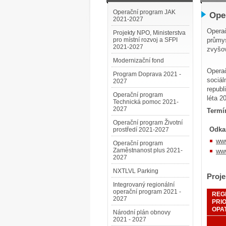
Operační program JAK
Ope
2021-2027
Operač
Projekty NPO, Ministerstva
pro místní rozvoj a SFPI
průmy
2021-2027
zvyšov
Modernizační fond
Operač
Program Doprava 2021 -
sociál
2027
republ
Operační program
léta 2
Technická pomoc 2021-
2027
Termín
Operační program Životní
Odka
prostředí 2021-2027
www
Operační program
Zaměstnanost plus 2021-
www
2027
NXTLVL Parking
Proje
Integrovaný regionální
operační program 2021 -
REG
2027
PRI
OPA
Národní plán obnovy
2021 - 2027