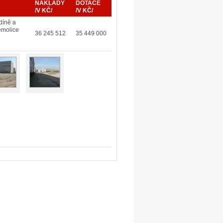
NÁKLADY
DOTACE
/V KČ/
/V KČ/
díně a
emolice
36 245 512
35 449 000