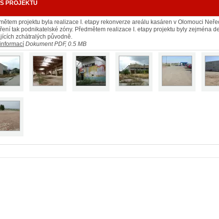
IS PROJEKTU
mětem projektu byla realizace I. etapy rekonverze areálu kasáren v Olomouci Neře
ření tak podnikatelské zóny. Předmětem realizace I. etapy projektu byly zejména d
jících zchátralých původně.
informací
Dokument PDF, 0.5 MB