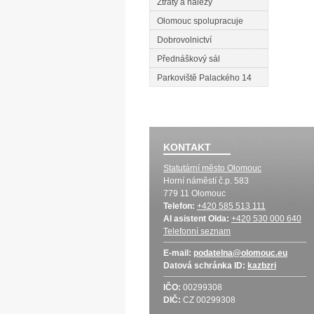
Ztráty a nálezy
Olomouc spolupracuje
Dobrovolnictví
Přednáškový sál
Parkoviště Palackého 14
KONTAKT
Statutární město Olomouc
Horní náměstí č.p. 583
779 11 Olomouc
Telefon:
+420 585 513 111
AI asistent Olda:
+420 530 000 640
Telefonní seznam
E-mail:
podatelna@olomouc.eu
Datová schránka
ID:
kazbzri
IČO:
00299308
DIČ:
CZ 00299308