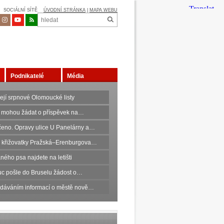
SOCIÁLNÍ SÍTĚ
ÚVODNÍ STRÁNKA
|
MAPA WEBU
Podnikatelé
Média
ejí srpnové Olomoucké listy
 mohou žádat o příspěvek na…
eno. Opravy ulice U Panelárny a…
 křižovatky Pražská–Erenburgova…
ného psa najdete na letišti
c pošle do Bruselu žádost o…
edáváním informací o městě nově…