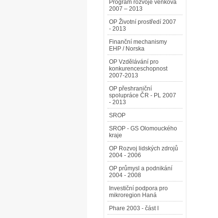
Program rozvoje venkova
2007 – 2013
OP Životní prostředí 2007
- 2013
Finanční mechanismy
EHP / Norska
OP Vzdělávání pro
konkurenceschopnost
2007-2013
OP přeshraniční
spolupráce ČR - PL 2007
- 2013
SROP
SROP - GS Olomouckého
kraje
OP Rozvoj lidských zdrojů
2004 - 2006
OP průmysl a podnikání
2004 - 2008
Investiční podpora pro
mikroregion Haná
Phare 2003 - část I