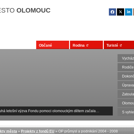
Přejít na hlavní obsah
ĚSTO
OLOMOUC
Občané
Rodina
Turisté
Vycház
Rodiče
Dokonč
Úprava
Zatoula
Olomou
uhá letošní výzva Fondu pomoci olomouckým dětem začala…
S vyhl
ekty města
»
Projekty z fondů EU
» OP průmysl a podnikání 2004 - 2008