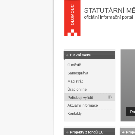
STATUTÁRNÍ M
oficiální informační portál
Hlavní menu
O městě
Samospráva
Magistrát
Úřad online
Potřebuji vyřídit
Aktuální informace
Dr
Kontakty
Projekty z fondů EU
Proj