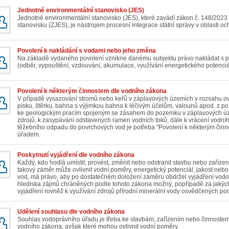
Jednotné environmentální stanovisko (JES)
Jednotné environmentální stanovisko (JES), které zavádí zákon č. 148/202
stanovisku (ZJES), je nástrojem procesní integrace státní správy v oblasti oc
Povolení k nakládání s vodami nebo jeho změna
Na základě vydaného povolení vznikne danému subjektu právo nakládat s 
(odběr, vypouštění, vzdouvání, akumulace, využívání energetického potenciál
Povolení k některým činnostem dle vodního zákona
V případě vysazování stromů nebo keřů v záplavových územích v rozsahu ov
písku, štěrku, bahna s výjimkou bahna k léčivým účelům, valounů apod. z po
ke geologickým pracím spojeným se zásahem do pozemku v záplavových ú
zdrojů, k zasypávání odstavených ramen vodních toků, dále k vrácení vodníh
těžebního odpadu do povrchových vod je potřeba "Povolení k některým či
úřadem.
Poskytnutí vyjádření dle vodního zákona
Každý, kdo hodlá umístit, provést, změnit nebo odstranit stavbu nebo zařízen
takový záměr může ovlivnit vodní poměry, energetický potenciál, jakost n
vod, má právo, aby po dostatečném doložení záměru obdržel vyjádření vodop
hlediska zájmů chráněných podle tohoto zákona možný, popřípadě za jakýc
vyjádření rovněž k využívání zdrojů přírodní minerální vody osvědčených po
Udělení souhlasu dle vodního zákona
Souhlas vodoprávního úřadu je třeba ke stavbám, zařízením nebo činnostem,
vodního zákona, avšak které mohou ovlivnit vodní poměry.