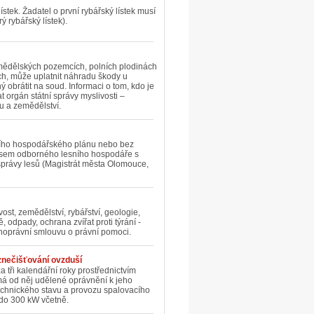
stek. Žadatel o první rybářský lístek musí
rý rybářský lístek).
mědělských pozemcích, polních plodinách
h, může uplatnit náhradu škody u
 obrátit na soud. Informaci o tom, kdo je
orgán státní správy myslivosti –
u a zemědělství.
sního hospodářského plánu nebo bez
lasem odborného lesního hospodáře s
právy lesů (Magistrát města Olomouce,
ost, zemědělství, rybářství, geologie,
 odpady, ochrana zvířat proti týrání -
noprávní smlouvu o právní pomoci.
znečišťování ovzduší
 tři kalendářní roky prostřednictvím
má od něj udělené oprávnění k jeho
technického stavu a provozu spalovacího
 do 300 kW včetně.