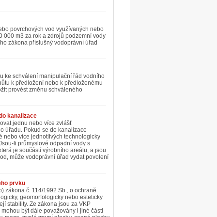
 nebo povrchových vod využívaných nebo
0 000 m3 za rok a zdrojů podzemní vody
ho zákona příslušný vodoprávní úřad
 mu ke schválení manipulační řád vodního
 lhůtu k předložení nebo k předloženému
ožit provést změnu schváleného
do kanalizace
ovat jednu nebo více zvlášť
ho úřadu. Pokud se do kanalizace
 nebo více jednotlivých technologicky
 Jsou-li průmyslové odpadní vody s
rá je součástí výrobního areálu, a jsou
vod, může vodoprávní úřad vydat povolení
ého prvku
 b) zákona č. 114/1992 Sb., o ochraně
logicky, geomorfologicky nebo esteticky
 její stability. Ze zákona jsou za VKP
KP mohou být dále považovány i jiné části