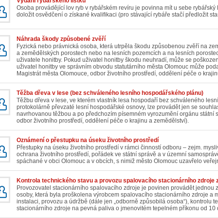
Vydání rybářského lístku
Osoba provádějící lov ryb v rybářském revíru je povinna mít u sebe rybářský lí
doložit osvědčení o získané kvalifikaci (pro stávající rybáře stačí předložit sta
Náhrada škody způsobené zvěří
Fyzická nebo právnická osoba, která utrpěla škodu způsobenou zvěří na ze
a zemědělských porostech nebo na lesních pozemcích a na lesních porostec
uživatele honitby. Pokud uživatel honitby škodu neuhradí, může se poškozený
uživatel honitby ve správním obvodu statutárního města Olomouc může podat 
Magistrát města Olomouce, odbor životního prostředí, oddělení péče o krajin
Těžba dřeva v lese (bez schváleného lesního hospodářského plánu)
Těžbu dřeva v lese, ve kterém vlastník lesa hospodaří bez schváleného le
protokolárně převzaté lesní hospodářské osnovy, lze provádět jen se souh
navrhovanou těžbou a po předchozím písemném vyrozumění orgánu státní s
odbor životního prostředí, oddělení péče o krajinu a zemědělství).
Oznámení o přestupku na úseku životního prostředí
Přestupky na úseku životního prostředí v rámci činností odboru – zejm. mysliv
ochrana životního prostředí, pořádek ve státní správě a v územní samosprávě,
spáchané v obci Olomouc a v obcích, s nimiž město Olomouc uzavřelo veřej
Kontrola technického stavu a provozu spalovacího stacionárního zdroje 
Provozovatel stacionárního spalovacího zdroje je povinen provádět jednou za
osoby, která byla proškolena výrobcem spalovacího stacionárního zdroje a 
instalaci, provozu a údržbě (dále jen „odborně způsobilá osoba“), kontrolu 
stacionárního zdroje na pevná paliva o jmenovitém tepelném příkonu od 10