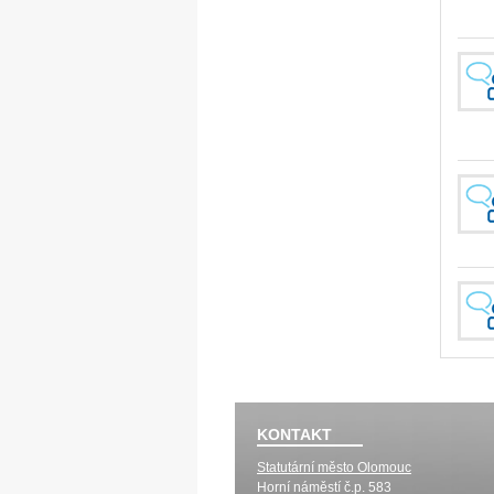
KONTAKT
Statutární město Olomouc
Horní náměstí č.p. 583