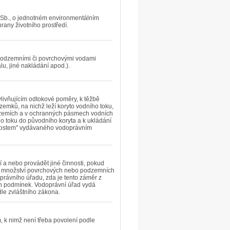
3 Sb., o jednotném environmentálním
hrany životního prostředí.
podzemními či povrchovými vodami
u, jiné nakládání apod.).
livňujícím odtokové poměry, k těžbě
zemků, na nichž leží koryto vodního toku,
zemích a v ochranných pásmech vodních
o toku do původního koryta a k ukládání
nnostem" vydávaného vodoprávním
í a nebo provádět jiné činnosti, pokud
ebo množství povrchových nebo podzemních
rávního úřadu, zda je tento záměr z
h podmínek. Vodoprávní úřad vydá
dle zvláštního zákona.
 k nimž není třeba povolení podle