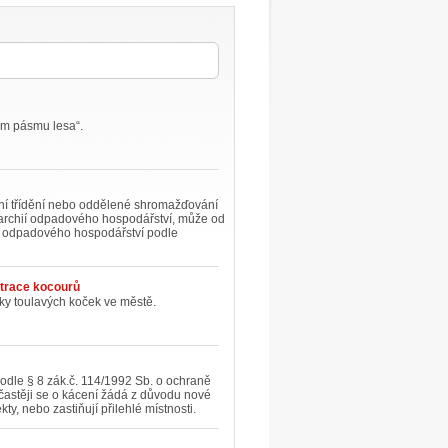
ém pásmu lesa“.
í třídění nebo oddělené shromažďování
rarchií odpadového hospodářství, může od
u odpadového hospodářství podle
strace kocourů
iky toulavých koček ve městě.
podle § 8 zák.č. 114/1992 Sb. o ochraně
jčastěji se o kácení žádá z důvodu nové
y, nebo zastiňují přilehlé místnosti.