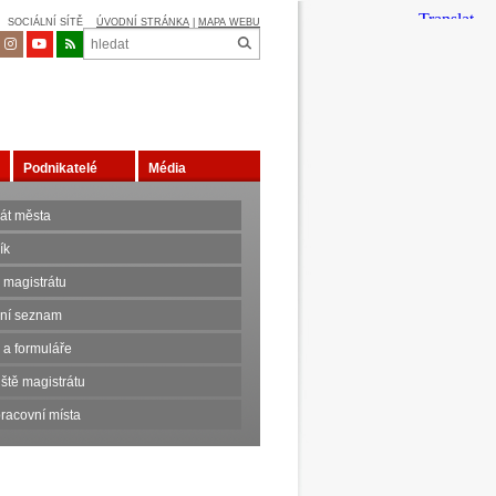
SOCIÁLNÍ SÍTĚ
ÚVODNÍ STRÁNKA
|
MAPA WEBU
Podnikatelé
Média
rát města
ík
 magistrátu
nní seznam
 a formuláře
ště magistrátu
racovní místa