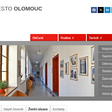
Přejít na hlavní obsah
ĚSTO
OLOMOUC
Občané
Rodina
Turisté
Magist
Tajemn
Odbory
Telefo
Žádosti
Pracovi
Volná p
Náplň činnosti
Životní situace
Kontakty