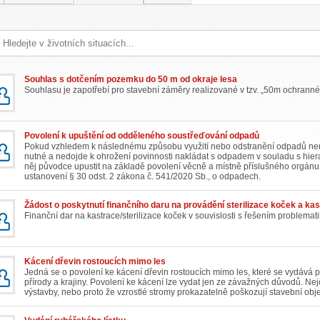
Souhlas s dotčením pozemku do 50 m od okraje lesa
Souhlasu je zapotřebí pro stavební záměry realizované v tzv. „50m ochrann
Povolení k upuštění od odděleného soustřeďování odpadů
Pokud vzhledem k následnému způsobu využití nebo odstranění odpadů nen
nutné a nedojde k ohrožení povinnosti nakládat s odpadem v souladu s hie
něj původce upustit na základě povolení věcně a místně příslušného orgán
ustanovení § 30 odst. 2 zákona č. 541/2020 Sb., o odpadech.
Žádost o poskytnutí finančního daru na provádění sterilizace koček a ka
Finanční dar na kastrace/sterilizace koček v souvislosti s řešením problemat
Kácení dřevin rostoucích mimo les
Jedná se o povolení ke kácení dřevin rostoucích mimo les, které se vydává 
přírody a krajiny. Povolení ke kácení lze vydat jen ze závažných důvodů. Ne
výstavby, nebo proto že vzrostlé stromy prokazatelně poškozují stavební objekt