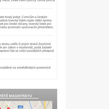
y, meze, trvalé travní plochy, cenné plochy
atel trvalý pobyt. Cizincům a českým
dává lovecký lístek orgán státní správy
stek pro české občany, lovecký lístek pro
rem nebo povinným vyučovacím předmětem,
 druhu zvěře či jiných druhů živočichů
e jen zákon o myslivosti), podá žadatel
 správní řád ve znění pozdějších předpisů
v) prováděné na zemědělských pozemcích
IŠTĚ MAGISTRÁTU