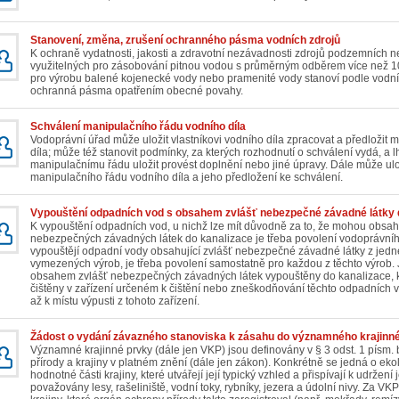
Stanovení, změna, zrušení ochranného pásma vodních zdrojů
K ochraně vydatnosti, jakosti a zdravotní nezávadnosti zdrojů podzemních
využitelných pro zásobování pitnou vodou s průměrným odběrem více než 1
pro výrobu balené kojenecké vody nebo pramenité vody stanoví podle vodní
ochranná pásma opatřením obecné povahy.
Schválení manipulačního řádu vodního díla
Vodoprávní úřad může uložit vlastníkovi vodního díla zpracovat a předložit
díla; může též stanovit podmínky, za kterých rozhodnutí o schválení vydá, a
manipulačnímu řádu uložit provést doplnění nebo jiné úpravy. Dále může ul
manipulačního řádu vodního díla a jeho předložení ke schválení.
Vypouštění odpadních vod s obsahem zvlášť nebezpečné závadné látky 
K vypouštění odpadních vod, u nichž lze mít důvodně za to, že mohou obsah
nebezpečných závadných látek do kanalizace je třeba povolení vodoprávní
vypouštějí odpadní vody obsahující zvlášť nebezpečné závadné látky z jedné
vymezených výrob, je třeba povolení samostatně pro každou z těchto výrob.
obsahem zvlášť nebezpečných závadných látek vypouštěny do kanalizace, kte
čištěny v zařízení určeném k čištění nebo zneškodňování těchto odpadních 
až k místu výpusti z tohoto zařízení.
Žádost o vydání závazného stanoviska k zásahu do významného krajinn
Významné krajinné prvky (dále jen VKP) jsou definovány v § 3 odst. 1 písm.
přírody a krajiny v platném znění (dále jen zákon). Konkrétně se jedná o eko
hodnotné části krajiny, které utvářejí její typický vzhled a přispívají k udržení
považovány lesy, rašeliniště, vodní toky, rybníky, jezera a údolní nivy. Za V