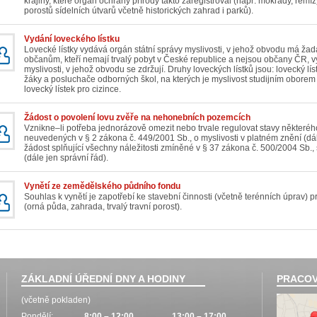
krajiny, které orgán ochrany přírody takto zaregistroval (např. mokřady, remíz
porostů sídelních útvarů včetně historických zahrad i parků).
Vydání loveckého lístku
Lovecké lístky vydává orgán státní správy myslivosti, v jehož obvodu má žad
občanům, kteří nemají trvalý pobyt v České republice a nejsou občany ČR, vy
myslivosti, v jehož obvodu se zdržují. Druhy loveckých lístků jsou: lovecký lí
žáky a posluchače odborných škol, na kterých je myslivost studijním obo
lovecký lístek pro cizince.
Žádost o povolení lovu zvěře na nehonebních pozemcích
Vznikne–li potřeba jednorázově omezit nebo trvale regulovat stavy některého
neuvedených v § 2 zákona č. 449/2001 Sb., o myslivosti v platném znění (dál
žádost splňující všechny náležitosti zmíněné v § 37 zákona č. 500/2004 Sb.,
(dále jen správní řád).
Vynětí ze zemědělského půdního fondu
Souhlas k vynětí je zapotřebí ke stavební činnosti (včetně terénních úpra
(orná půda, zahrada, trvalý travní porost).
ZÁKLADNÍ ÚŘEDNÍ DNY A HODINY
PRACOV
(včetně pokladen)
Pondělí:
8:00 – 12:00
13:00 – 17:00