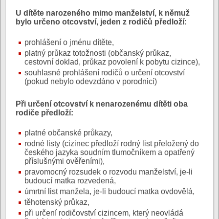
U dítěte narozeného mimo manželství, k němuž
bylo určeno otcovství, jeden z rodičů předloží:
prohlášení o jménu dítěte,
platný průkaz totožnosti (občanský průkaz,
cestovní doklad, průkaz povolení k pobytu cizince),
souhlasné prohlášení rodičů o určení otcovství
(pokud nebylo odevzdáno v porodnici)
Při určení otcovství k nenarozenému dítěti oba
rodiče předloží:
platné občanské průkazy,
rodné listy (cizinec předloží rodný list přeložený do
českého jazyka soudním tlumočníkem a opatřený
příslušnými ověřeními),
pravomocný rozsudek o rozvodu manželství, je-li
budoucí matka rozvedená,
úmrtní list manžela, je-li budoucí matka ovdovělá,
těhotenský průkaz,
při určení rodičovství cizincem, který neovládá