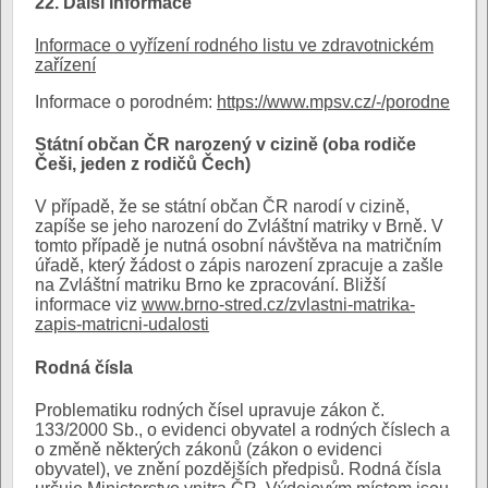
22. Další informace
Informace o vyřízení rodného listu ve zdravotnickém
zařízení
Informace o porodném:
https://www.mpsv.cz/-/porodne
Státní občan ČR narozený v cizině (oba rodiče
Češi, jeden z rodičů Čech)
V případě, že se státní občan ČR narodí v cizině,
zapíše se jeho narození do Zvláštní matriky v Brně. V
tomto případě je nutná osobní návštěva na matričním
úřadě, který žádost o zápis narození zpracuje a zašle
na Zvláštní matriku Brno ke zpracování. Bližší
informace viz
www.brno-stred.cz/zvlastni-matrika-
zapis-matricni-udalosti
Rodná čísla
Problematiku rodných čísel upravuje zákon č.
133/2000 Sb., o evidenci obyvatel a rodných číslech a
o změně některých zákonů (zákon o evidenci
obyvatel), ve znění pozdějších předpisů. Rodná čísla