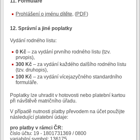
11. Formuláře
Prohlášení o jménu dítěte
, (
PDF
)
12. Správní a jiné poplatky
Vydání rodného listu:
0 Kč
– za vydání prvního rodného listu (tzv.
prvopis),
300 Kč
– za vydání každého dalšího rodného listu
(tzv. druhopis),
100 Kč
– za vydání vícejazyčného standardního
formuláře.
Poplatky lze uhradit v hotovosti nebo platební kartou
při návštěvě matričního úřadu.
V případě nutnosti platby převodem na účet použijte
následující platební údaje:
pro platby v rámci ČR:
číslo účtu: 19 - 1801731369 / 0800
variabilní symbol: 136175