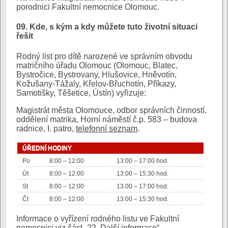
porodnici Fakultní nemocnice Olomouc.
09. Kde, s kým a kdy můžete tuto životní situaci
řešit
Rodný list pro dítě narozené ve správním obvodu
matričního úřadu Olomouc (Olomouc, Blatec,
Bystročice, Bystrovany, Hlušovice, Hněvotín,
Kožušany-Tážaly, Křelov-Břuchotín, Příkazy,
Samotišky, Těšetice, Ústín) vyřizuje:
Magistrát města Olomouce, odbor správních činností,
oddělení matrika, Horní náměstí č.p. 583 – budova
radnice, I. patro,
telefonní seznam
.
ÚŘEDNÍ HODINY
Po
8:00 – 12:00
13:00 – 17:00 hod.
Út
8:00 – 12:00
13:00 – 15:30 hod.
St
8:00 – 12:00
13:00 – 17:00 hod.
Čt
8:00 – 12:00
13:00 – 15:30 hod.
Informace o vyřízení rodného listu ve Fakultní
nemocnici viz část „22. Další informace“.