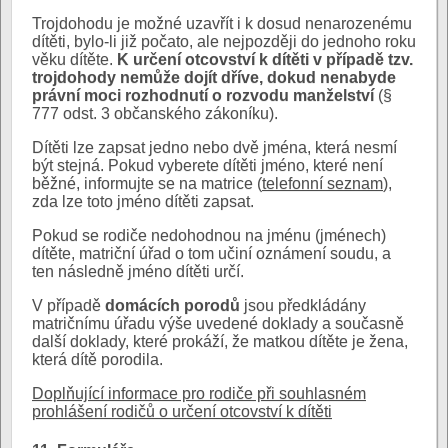
Trojdohodu je možné uzavřít i k dosud nenarozenému
dítěti, bylo-li již počato, ale nejpozději do jednoho roku
věku dítěte.
K určení otcovství k dítěti v případě tzv.
trojdohody nemůže dojít dříve, dokud nenabyde
právní moci rozhodnutí o rozvodu manželství
(§
777 odst. 3 občanského zákoníku).
Dítěti lze zapsat jedno nebo dvě jména, která nesmí
být stejná. Pokud vyberete dítěti jméno, které není
běžné, informujte se na matrice (
telefonní seznam
),
zda lze toto jméno dítěti zapsat.
Pokud se rodiče nedohodnou na jménu (jménech)
dítěte, matriční úřad o tom učiní oznámení soudu, a
ten následně jméno dítěti určí.
V případě
domácích porodů
jsou předkládány
matričnímu úřadu výše uvedené doklady a současně
další doklady, které prokáží, že matkou dítěte je žena,
která dítě porodila.
Doplňující informace pro rodiče při souhlasném
prohlášení rodičů o určení otcovství k dítěti