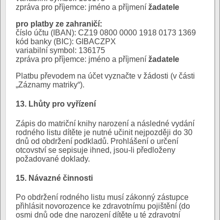
zpráva pro příjemce: jméno a příjmení
žadatele
pro platby ze zahraničí:
číslo účtu (IBAN): CZ19 0800 0000 1918 0173 1369
kód banky (BIC): GIBACZPX
variabilní symbol: 136175
zpráva pro příjemce: jméno a příjmení
žadatele
Platbu převodem na účet vyznačte v žádosti (v části
„Záznamy matriky“).
13. Lhůty pro vyřízení
Zápis do matriční knihy narození a následné vydání
rodného listu dítěte je nutné učinit nejpozději do 30
dnů od obdržení podkladů. Prohlášení o určení
otcovství se sepisuje ihned, jsou-li předloženy
požadované doklady.
15. Návazné činnosti
Po obdržení rodného listu musí zákonný zástupce
přihlásit novorozence ke zdravotnímu pojištění (do
osmi dnů ode dne narození dítěte u té zdravotní