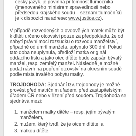
český jazyk, je povinná přítomnost tlumočníka
(jmenovaného ministrem spravedlnosti nebo
předsedou krajského soudu – seznam tlumočníků
je k dispozici na adrese:
www.justice.cz
).
V případě rozvedených a ovdovělých matek může být
k dítěti určeno otcovství pouze za předpokladu, že od
nabytí právní moci rozsudku o rozvodu manželství,
případně od úmrtí manžela, uplynulo 300 dní. Pokud
tato doba neuplynula, předloží matka originál
oddacího listu a jako otec dítěte bude zapsán bývalý
manžel, resp. zemřelý manžel. Následně je možné
podat návrh na popření otcovství na okresním soudě
podle místa trvalého pobytu matky.
TROJDOHODA:
Sjednání tzv. trojdohody je možné
provést před matričním úřadem, před zastupitelským
úřadem ČR nebo v řízení před soudem. Trojdohoda se
sjednává mezi:
manželem matky dítěte – resp. jejím bývalým
manželem,
mužem, který tvrdí, že je otcem dítěte, a
matkou dítěte.