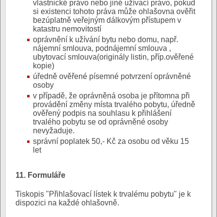
vlastnické právo nebo jiné užívací právo, pokud
si existenci tohoto práva může ohlašovna ověřit
bezúplatně veřejným dálkovým přístupem v
katastru nemovitostí
oprávnění k užívání bytu nebo domu, např.
nájemní smlouva, podnájemní smlouva ,
ubytovací smlouva(originály listin, příp.ověřené
kopie)
úředně ověřené písemné potvrzení oprávněné
osoby
v případě, že oprávněná osoba je přítomna při
provádění změny místa trvalého pobytu, úředně
ověřený podpis na souhlasu k přihlášení
trvalého pobytu se od oprávněné osoby
nevyžaduje.
správní poplatek 50,- Kč za osobu od věku 15
let
11. Formuláře
Tiskopis "Přihlašovací lístek k trvalému pobytu" je k
dispozici na každé ohlašovně.