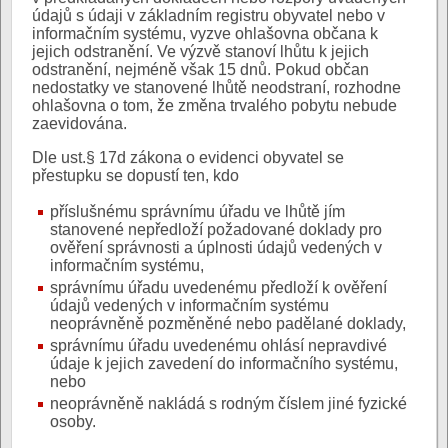
údajů s údaji v základním registru obyvatel nebo v
informačním systému, vyzve ohlašovna občana k
jejich odstranění. Ve výzvě stanoví lhůtu k jejich
odstranění, nejméně však 15 dnů. Pokud občan
nedostatky ve stanovené lhůtě neodstraní, rozhodne
ohlašovna o tom, že změna trvalého pobytu nebude
zaevidována.
Dle ust.§ 17d zákona o evidenci obyvatel se
přestupku se dopustí ten, kdo
příslušnému správnímu úřadu ve lhůtě jím
stanovené nepředloží požadované doklady pro
ověření správnosti a úplnosti údajů vedených v
informačním systému,
správnímu úřadu uvedenému předloží k ověření
údajů vedených v informačním systému
neoprávněně pozměněné nebo padělané doklady,
správnímu úřadu uvedenému ohlásí nepravdivé
údaje k jejich zavedení do informačního systému,
nebo
neoprávněně nakládá s rodným číslem jiné fyzické
osoby.