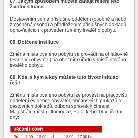
07. Jakým způsobem můžete zahájit řešení této
životní situace
Dostavením se na příslušné oddělení (osobně a nebo
zmocněná osoba) a předložením příslušných dokladů
opravňujících k provedení změny trvalého pobytu.
08. Dotčené instituce
Změna místa trvalého pobytu se provádí na ohlašovně
(evidenci obyvatel) na obecním úřadu v místě nového
trvalého pobytu.
09. Kde, s kým a kdy můžete tuto životní situaci
řešit
Změnu místa trvalého pobytu lze provést na pracovišti
oddělení evidence obyvatel, občanských průkazů a
cestovních dokladů, odboru správních činností
Magistrátu města Olomouce, Palackého 14 v úřední
dny:
ÚŘEDNÍ HODINY
Po
8.00 – 12.00 hod.
13:00 – 17:00 hod.