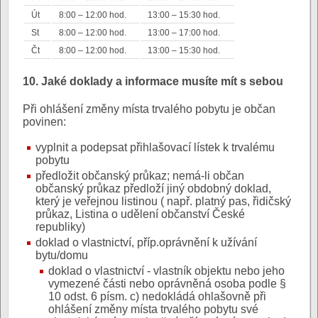
Út
8:00 – 12:00 hod.
13:00 – 15:30 hod.
St
8:00 – 12:00 hod.
13:00 – 17:00 hod.
Čt
8:00 – 12:00 hod.
13:00 – 15:30 hod.
10. Jaké doklady a informace musíte mít s sebou
Při ohlášení změny místa trvalého pobytu je občan
povinen:
vyplnit a podepsat přihlašovací lístek k trvalému
pobytu
předložit občanský průkaz; nemá-li občan
občanský průkaz předloží jiný obdobný doklad,
který je veřejnou listinou ( např. platný pas, řidičský
průkaz, Listina o udělení občanství České
republiky)
doklad o vlastnictví, příp.oprávnění k užívání
bytu/domu
doklad o vlastnictví - vlastník objektu nebo jeho
vymezené části nebo oprávněná osoba podle §
10 odst. 6 písm. c) nedokládá ohlašovně při
ohlášení změny místa trvalého pobytu své