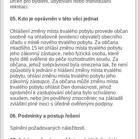
určen pro bydlení, ubytování nebo individuální
rekreaci.
05. Kdo je oprávněn v této věci jednat
Ohlášení změny místa trvalého pobytu provede občan
osobně na ohlašovně (evidenci obyvatel) obecního
úřadu v místě nového trvalého pobytu. Za občana
mladšího 15 let ohlásí změnu místa trvalého pobytu
jeho zákonný zástupce, nebo fyzická osoba, které
bylo dítě svěřené do péče rozhodnutím soudu. Za
občana, jehož svéprávnost byla omezena tak, že není
způsobilý k jednání o hlášení změny místa trvalého
pobytu, ohlásí změnu místa trvalého pobytu jeho
zákonný zástupce. Za občana může změnu místa
trvalého pobytu ohlásit člen domácnosti, jehož
oprávnění k zastupování občana bylo schváleno
soudem, nebo jím pověřený zmocněnec na základě
zvláštní plné moci s úředně ověřenými podpisy.
06. Podmínky a postup řešení
Splnění požadovaných náležitostí.