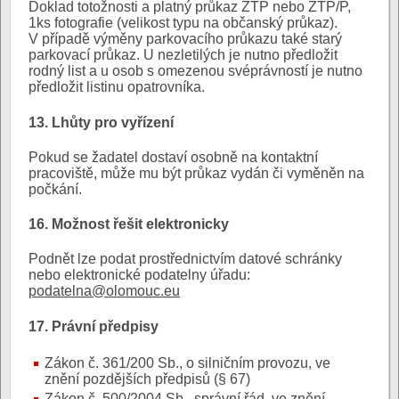
Doklad totožnosti a platný průkaz ZTP nebo ZTP/P,
1ks fotografie (velikost typu na občanský průkaz).
V případě výměny parkovacího průkazu také starý
parkovací průkaz. U nezletilých je nutno předložit
rodný list a u osob s omezenou svéprávností je nutno
předložit listinu opatrovníka.
13. Lhůty pro vyřízení
Pokud se žadatel dostaví osobně na kontaktní
pracoviště, může mu být průkaz vydán či vyměněn na
počkání.
16. Možnost řešit elektronicky
Podnět lze podat prostřednictvím datové schránky
nebo elektronické podatelny úřadu:
podatelna@olomouc.eu
17. Právní předpisy
Zákon č. 361/200 Sb., o silničním provozu, ve
znění pozdějších předpisů (§ 67)
Zákon č. 500/2004 Sb., správní řád, ve znění