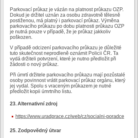
Parkovací průkaz je vázán na platnost průkazu OZP.
Dokud je držitel uznán za osobu zdravotně tělesně
postiženou, má platný i parkovací průkaz. Výměna
parkovacího průkazu po dobu platnosti průkazu OZP
je nutná pouze v případě, že je průkaz jakkoliv
poškozen.
V případě odcizení parkovacího průkazu je důležité
tuto skutečnost neprodleně oznámit Policii ČR. Ta
vydá držiteli potvrzení, které je nutno předložit při
žádosti o nový průkaz.
Při úmrtí držitele parkovacího průkazu mají pozůstalé
osoby povinnost vrátit parkovací průkaz orgánu, který
jej vydal. Spolu s vraceným průkazem je nutné
předložit kopii úmrtního listu.
23. Alternativní zdroj
https://www.uradprace.cz/web/cz/socialni-poradce
25. Zodpovědný útvar