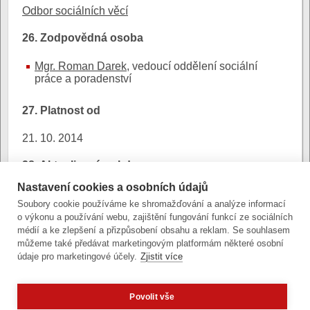
Odbor sociálních věcí
26. Zodpovědná osoba
Mgr. Roman Darek
, vedoucí oddělení sociální
práce a poradenství
27. Platnost od
21. 10. 2014
28. Aktualizováno kdy
Nastavení cookies a osobních údajů
27. 8. 2024
Soubory cookie používáme ke shromažďování a analýze informací
o výkonu a používání webu, zajištění fungování funkcí ze sociálních
29. Platnost do
médií a ke zlepšení a přizpůsobení obsahu a reklam. Se souhlasem
můžeme také předávat marketingovým platformám některé osobní
21. 10. 2014
údaje pro marketingové účely.
Zjistit více
Povolit vše
Zobrazit verzi pro počítač