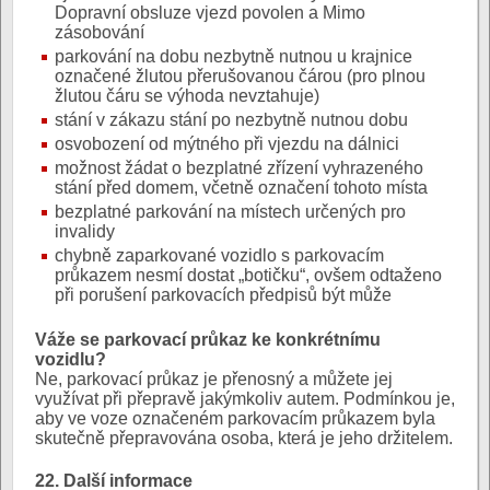
Dopravní obsluze vjezd povolen a Mimo
zásobování
parkování na dobu nezbytně nutnou u krajnice
označené žlutou přerušovanou čárou (pro plnou
žlutou čáru se výhoda nevztahuje)
stání v zákazu stání po nezbytně nutnou dobu
osvobození od mýtného při vjezdu na dálnici
možnost žádat o bezplatné zřízení vyhrazeného
stání před domem, včetně označení tohoto místa
bezplatné parkování na místech určených pro
invalidy
chybně zaparkované vozidlo s parkovacím
průkazem nesmí dostat „botičku“, ovšem odtaženo
při porušení parkovacích předpisů být může
Váže se parkovací průkaz ke konkrétnímu
vozidlu?
Ne, parkovací průkaz je přenosný a můžete jej
využívat při přepravě jakýmkoliv autem. Podmínkou je,
aby ve voze označeném parkovacím průkazem byla
skutečně přepravována osoba, která je jeho držitelem.
22. Další informace