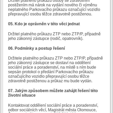
Držitel platného průkazu osoby se zdravotním
postižením má nárok na vydání nového či výměnu
neplatného Parkovacího průkazu označující vozidlo
přepravující osobu těžce zdravotně postiženou.
05. Kdo je oprávněn v této věci jednat
Držitel platného průkazu ZTP nebo ZTP/P, případně
jeho zákonný zástupce (rodič, opatrovník).
06. Podmínky a postup řešení
Držitele platného průkazu ZTP nebo ZTP/P, případně
jeho zákonný zástupce se dostaví na oddělení
sociální práce a poradenství, na místě s ním bude
sepsán protokol o předání Parkovacího průkazu
označujícího vozidlo přepravující osobu těžce
zdravotně postiženou a průkaz mu bude vydán.
07. Jakým způsobem můžete zahájit řešení této
životní situace
Kontaktovat oddělení sociální práce a poradenství,
odbor sociálních věcí, Magistrát města Olomouce,