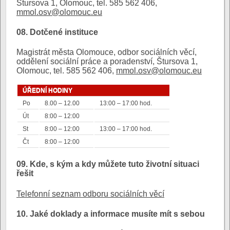
Štursova 1, Olomouc, tel. 585 562 406,
mmol.osv@olomouc.eu
08. Dotčené instituce
Magistrát města Olomouce, odbor sociálních věcí,
oddělení sociální práce a poradenství, Štursova 1,
Olomouc, tel. 585 562 406,
mmol.osv@olomouc.eu
ÚŘEDNÍ HODINY
Po
8.00 – 12.00
13:00 – 17:00 hod.
Út
8:00 – 12:00
St
8:00 – 12:00
13:00 – 17:00 hod.
Čt
8:00 – 12:00
09. Kde, s kým a kdy můžete tuto životní situaci
řešit
Telefonní seznam odboru sociálních věcí
10. Jaké doklady a informace musíte mít s sebou