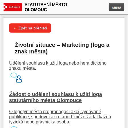
← Zpět na přehled
Životní situace – Marketing (logo a
znak města)
Udělení souhlasu k užití loga nebo heraldického
znaku města.
Žádost o udělení souhlasu k užití loga
statutárního města Olomouce
O logotyp města na propagaci akcí, vydávané
publikace, sportovní akce apod. může žádat každá
fyzická nebo právnická osoba.