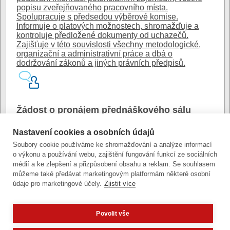
popisu zveřejňovaného pracovního místa.
Spolupracuje s předsedou výběrové komise.
Informuje o platových možnostech, shromažďuje a
kontroluje předložené dokumenty od uchazečů.
Zajišťuje v této souvislosti všechny metodologické,
organizační a administrativní práce a dbá o
dodržování zákonů a jiných právních předpisů.
Žádost o pronájem přednáškového sálu
Organizátor příslušné akce může požádat o zapůjčení
Nastavení cookies a osobních údajů
nebo pronájem velkého přednáškového sálu, který je
Soubory cookie používáme ke shromažďování a analýze informací
umístěn v přízemí budovy magistrátu Hynaisově ulici.
o výkonu a používání webu, zajištění fungování funkcí ze sociálních
č 10 v Olomouci. Žádosti o zapůjčení nebo pronájem
médií a ke zlepšení a přizpůsobení obsahu a reklam. Se souhlasem
vyřizuje odbor kancelář tajemníka Magistrátu města
můžeme také předávat marketingovým platformám některé osobní
Olomouce.
údaje pro marketingové účely.
Zjistit více
Povolit vše
Zobrazit verzi pro počítač
Potřebujete poradit?
Zeptejte se našeho asistenta