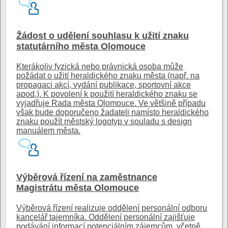
Žádost o udělení souhlasu k užití znaku
statutárního města Olomouce
Kterákoliv fyzická nebo právnická osoba může
požádat o užití heraldického znaku města (např. na
propagaci akcí, vydání publikace, sportovní akce
apod.). K povolení k použití heraldického znaku se
vyjadřuje Rada města Olomouce. Ve většině případu
však bude doporučeno žadateli namísto heraldického
znaku použít městský logotyp v souladu s design
manuálem města.
Výběrová řízení na zaměstnance
Magistrátu města Olomouce
Výběrová řízení realizuje oddělení personální odboru
kancelář tajemníka. Oddělení personální zajišťuje
podávání informací potenciálním zájemcům, včetně