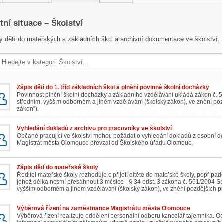
tní situace – Školství
y dětí do mateřských a základních škol a archivní dokumentace ve školství.
Zápis dětí do 1. tříd základních škol a plnění povinné školní docházky
Povinnost plnění školní docházky a základního vzdělávání ukládá zákon č. 
středním, vyšším odborném a jiném vzdělávání (školský zákon), ve znění poz
zákon“).
Vyhledání dokladů z archivu pro pracovníky ve školství
Občané pracující ve školství mohou požádat o vyhledání dokladů z osobní d
Magistrát města Olomouce převzal od Školského úřadu Olomouc.
Zápis dětí do mateřské školy
Ředitel mateřské školy rozhoduje o přijetí dítěte do mateřské školy, popřípa
jehož délka nesmí přesáhnout 3 měsíce - § 34 odst. 3 zákona č. 561/2004 Sb
vyšším odborném a jiném vzdělávání (školský zákon), ve znění pozdějších p
Výběrová řízení na zaměstnance Magistrátu města Olomouce
Výběrová řízení realizuje oddělení personální odboru kancelář tajemníka. O