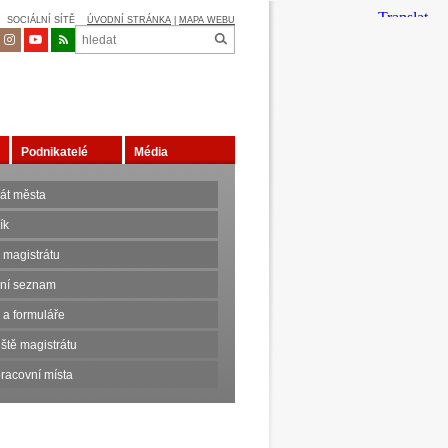
SOCIÁLNÍ SÍTĚ
ÚVODNÍ STRÁNKA
|
MAPA WEBU
Podnikatelé
Média
rát města
ík
 magistrátu
nní seznam
 a formuláře
ště magistrátu
racovní místa