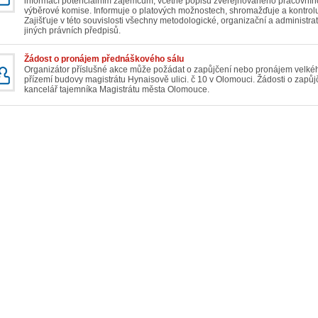
informací potenciálním zájemcům, včetně popisu zveřejňovaného pracovníh
výběrové komise. Informuje o platových možnostech, shromažďuje a kontro
Zajišťuje v této souvislosti všechny metodologické, organizační a administr
jiných právních předpisů.
Žádost o pronájem přednáškového sálu
Organizátor příslušné akce může požádat o zapůjčení nebo pronájem velkéh
přízemí budovy magistrátu Hynaisově ulici. č 10 v Olomouci. Žádosti o zapů
kancelář tajemníka Magistrátu města Olomouce.