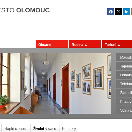
Přejít na hlavní obsah
ĚSTO
OLOMOUC
Občané
Rodina
Turisté
Magist
Tajemn
Odbory
Telefo
Žádosti
Pracovi
Volná p
Náplň činnosti
Životní situace
Kontakty