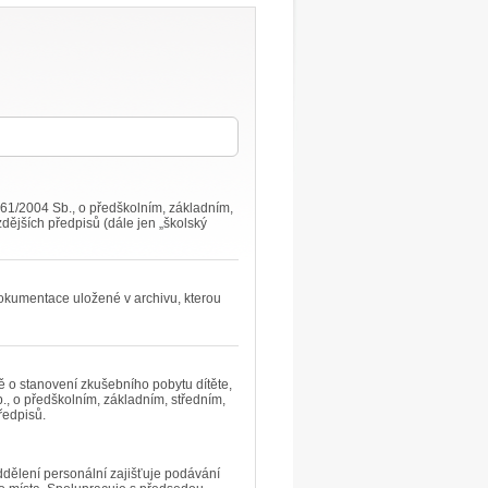
561/2004 Sb., o předškolním, základním,
dějších předpisů (dále jen „školský
okumentace uložené v archivu, kterou
dě o stanovení zkušebního pobytu dítěte,
., o předškolním, základním, středním,
ředpisů.
ddělení personální zajišťuje podávání