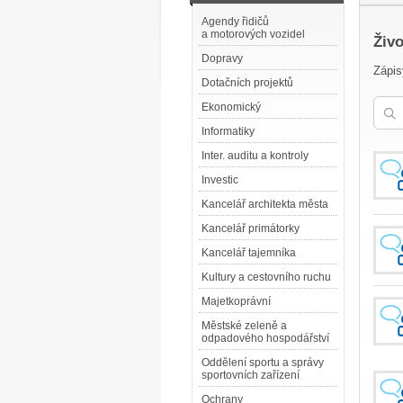
Agendy řidičů
a motorových vozidel
Živo
Dopravy
Zápis
Dotačních projektů
Ekonomický
Informatiky
Inter. auditu a kontroly
Investic
Kancelář architekta města
Kancelář primátorky
Kancelář tajemníka
Kultury a cestovního ruchu
Majetkoprávní
Městské zeleně a
odpadového hospodářství
Oddělení sportu a správy
sportovních zařízení
Ochrany