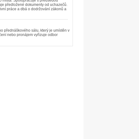
o místa. Spolupracuje s předsedou
luje předložené dokumenty od uchazečů.
ativní práce a dbá o dodržování zákonů a
o přednáškového sálu, který je umístěn v
jčení nebo pronájem vyřizuje odbor