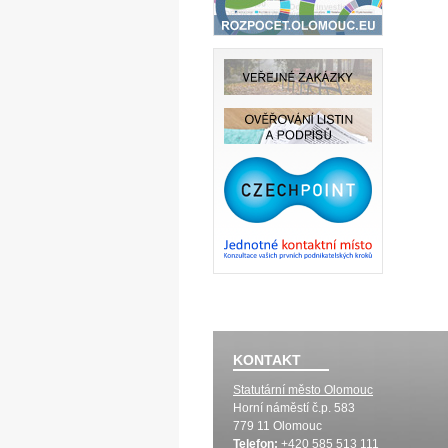
KONTAKT
Statutární město Olomouc
Horní náměstí č.p. 583
779 11 Olomouc
Telefon:
+420 585 513 111