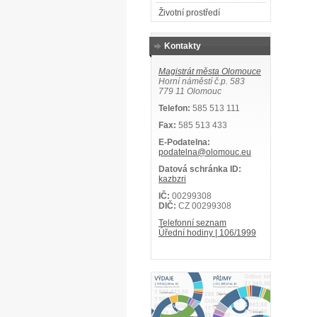
Životní prostředí
Kontakty
Magistrát města Olomouce
Horní náměstí č.p. 583
779 11 Olomouc
Telefon:
585 513 111
Fax:
585 513 433
E-Podatelna:
podatelna@olomouc.eu
Datová schránka ID:
kazbzri
IČ:
00299308
DIČ:
CZ 00299308
Telefonní seznam
Úřední hodiny | 106/1999