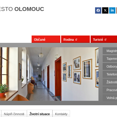
Přejít na hlavní obsah
ĚSTO
OLOMOUC
Občané
Rodina
Turisté
Magist
Tajemn
Odbory
Telefo
Žádosti
Pracovi
Volná p
Náplň činnosti
Životní situace
Kontakty