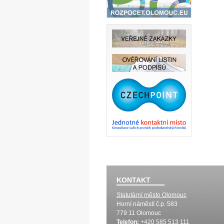
KONTAKT
Statutární město Olomouc
Horní náměstí č.p. 583
779 11 Olomouc
Telefon:
+420 585 513 111