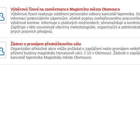
Výběrová řízení na zaměstnance Magistrátu města Olomouce
Výběrová řízení realizuje oddělení personální odboru kancelář tajemníka. O
informací potenciálním zájemcům, včetně popisu zveřejňovaného pracovníh
výběrové komise. Informuje o platových možnostech, shromažďuje a kontro
Zajišťuje v této souvislosti všechny metodologické, organizační a administr
jiných právních předpisů.
Žádost o pronájem přednáškového sálu
Organizátor příslušné akce může požádat o zapůjčení nebo pronájem velkéh
přízemí budovy magistrátu Hynaisově ulici. č 10 v Olomouci. Žádosti o zapů
kancelář tajemníka Magistrátu města Olomouce.