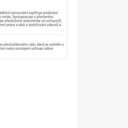
ddělení personální zajišťuje podávání
o místa. Spolupracuje s předsedou
luje předložené dokumenty od uchazečů.
ativní práce a dbá o dodržování zákonů a
o přednáškového sálu, který je umístěn v
jčení nebo pronájem vyřizuje odbor