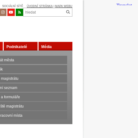
SOCIÁLNÍ SÍTĚ
ÚVODNÍ STRÁNKA
|
MAPA WEBU
Podnikatelé
Média
rát města
ík
 magistrátu
nní seznam
 a formuláře
ště magistrátu
racovní místa