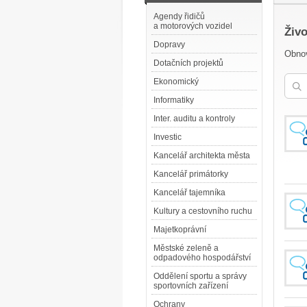
Agendy řidičů
a motorových vozidel
Živ
Dopravy
Obnov
Dotačních projektů
Ekonomický
Informatiky
Inter. auditu a kontroly
Investic
Kancelář architekta města
Kancelář primátorky
Kancelář tajemníka
Kultury a cestovního ruchu
Majetkoprávní
Městské zeleně a
odpadového hospodářství
Oddělení sportu a správy
sportovních zařízení
Ochrany