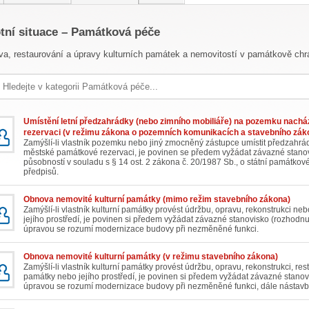
otní situace – Památková péče
a, restaurování a úpravy kulturních památek a nemovitostí v památkově ch
Umístění letní předzahrádky (nebo zimního mobiliáře) na pozemku nach
rezervaci (v režimu zákona o pozemních komunikacích a stavebního zák
Zamýšlí-li vlastník pozemku nebo jiný zmocněný zástupce umístit předzahrá
městské památkové rezervaci, je povinen se předem vyžádat závazné stano
působností v souladu s § 14 ost. 2 zákona č. 20/1987 Sb., o státní památkov
předpisů.
Obnova nemovité kulturní památky (mimo režim stavebního zákona)
Zamýšlí-li vlastník kulturní památky provést údržbu, opravu, rekonstrukci ne
jejího prostředí, je povinen si předem vyžádat závazné stanovisko (rozhodn
úpravou se rozumí modernizace budovy při nezměněné funkci.
Obnova nemovité kulturní památky (v režimu stavebního zákona)
Zamýšlí-li vlastník kulturní památky provést údržbu, opravu, rekonstrukci, re
památky nebo jejího prostředí, je povinen si předem vyžádat závazné stan
úpravou se rozumí modernizace budovy při nezměněné funkci, dále nástavba