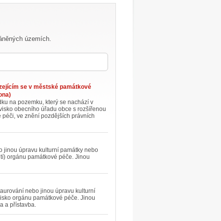
ráněných územích.
ázejícím se v městské památkové
ona)
dku na pozemku, který se nachází v
visko obecního úřadu obce s rozšířenou
é péči, ve znění pozdějších právních
bo jinou úpravu kulturní památky nebo
utí) orgánu památkové péče. Jinou
staurování nebo jinou úpravu kulturní
ovisko orgánu památkové péče. Jinou
 a přístavba.