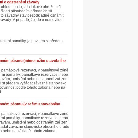
tí o odstranění závady
 ohledu na to, zda takové ohrožení či
příklad působením přírodních sil
ento závadný stav bezodkladně oznámit
ávady. V případě, že jde o nemovitou
kulturní památky, je povinen si předem
anném pásmu (mimo režim stavebního
je v památkové rezervaci, v památkové zóně
urní památky, památkové rezervace, nebo
avám, umístění nebo odstranění zařízení,
ti si předem vyžádat závazné stanovisko
o povinnost podle tohoto zákona nebo na
i.
anném pásmu (v režimu stavebního
je v památkové rezervaci, v památkové zóně
urní památky, památkové rezervace, nebo
avám, umístění nebo odstranění zařízení,
yžádat závazné stanovisko obecního úřadu
ona nebo na základě tohoto zákona