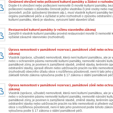
Oznámení ohrožení nebo poškození kulturní památky a žádost o rozhodnu
Dojde-li k ohrožení nebo poškození nemovité či movité kulturní památky, bez
poškození nastalo v důsledku činnosti jejího vlastníka či jiné osoby nebo na
(povodeň, požár způsobený bleskem atp.), musí vlastník kulturní památky t
orgánu památkové péče a vyžádat si jeho rozhodnutí o způsobu odstranění z
kulturní památku, která je stavbou, vyrozumí také stavební úřad.
Restaurování kulturní památky (v režimu stavebního zákona)
Zamýšlí-li vlastník kulturní památky provést restaurování movité či nemovité 
vyžádat závazné stanovisko (rozhodnutí).
Úprava nemovitosti v památkové rezervaci, památkové zóně nebo ochr
zákona)
Vlastník (správce, uživatel) nemovitosti, která není kulturní památkou, ale 
nebo v ochranném pásmu nemovité kulturní památky, nemovité národní kult
památkové zóny, je povinen k zamýšlené stavbě, změně stavby, terénním úpr
odstranění stavby, úpravě dřevin nebo udržovacím pracím na této nemovitos
(rozhodnutí) obecního úřadu obce s rozšířenou působností, není-li tato jeh
základě tohoto zákona vyloučena podle § 17 zákona o státní památkové péč
Úprava nemovitosti v památkové rezervaci, památkové zóně nebo ochr
zákona)
Vlastník (správce, uživatel) nemovitosti, která není kulturní památkou, ale 
nebo v ochranném pásmu nemovité kulturní památky, nemovité národní kult
památkové zóny, je povinen k zamýšlené stavbě, změně stavby, terénním úpr
odstranění stavby nebo udržovacím pracím na této nemovitosti si předem v
obce s rozšířenou působností, není-li tato jeho povinnost podle tohoto zák
vyloučena podle § 17 zákona o státní památkové péči.