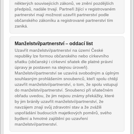
některých souvisejících zákonů, ve znění pozdějších
předpisů, nadále trvají. Partneři žijící v registrovaném
partnerství mají možnost uzavřít partnerství podle
občanského zákoníku a registrované partnerství tím
zaniká.
Manželství/partnerství – oddací list
Uzavřít manželství/partnerství na území České
republiky lze formou občanského nebo církevního
sňatku (občanský i církevní sňatek dle platné právní
úpravy je postaven na stejnou úroveň).
Manželství/partnerství se uzavírá svobodným a úplným
souhlasným prohlášením snoubenců, kteří spolu chtějí
uzavřít manželství/partnerství, o tom, že spolu vstupují
do manželství/partnerství. Snoubenci při sňatečném
obřadu uvedou, že jim nejsou známy překážky, které
by jim bránily uzavřít manželství/partnerství, že
navzájem znají svůj zdravotní stav a že zvážili
uspořádání budoucích majetkových poměrů, svého
bydlení a hmotné zajištění po uzavření
manželství/partnerství.