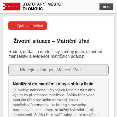
← Zpět na přehled
Životní situace – Matriční úřad
Rodné, oddací a úmrtní listy, změny jmen, uzavření
manželství a evidence matričních událostí.
Nahlížení do matriční knihy a sbírky listin
Je možné nahlédnout do sbírek listin a činit z nich
výpisy za přítomnosti matrikáře. Sbírku listin vede
matriční úřad pro knihu narození, knihu
manželství/partnerství, knihu registrovaného
partnerství a knihu úmrtí za každý kalendářní rok
samostatně. Sbírku listin tvoří listiny, které slouží jako