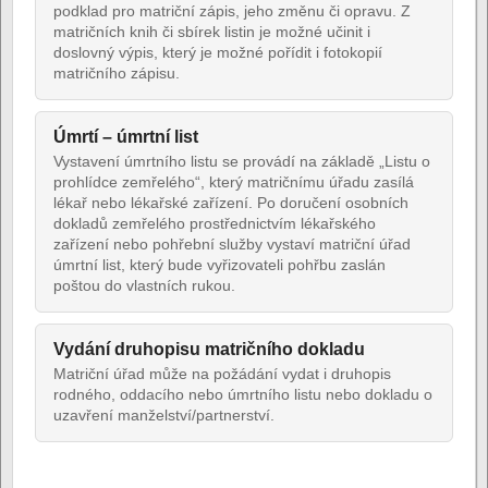
podklad pro matriční zápis, jeho změnu či opravu. Z
matričních knih či sbírek listin je možné učinit i
doslovný výpis, který je možné pořídit i fotokopií
matričního zápisu.
Úmrtí – úmrtní list
Vystavení úmrtního listu se provádí na základě „Listu o
prohlídce zemřelého“, který matričnímu úřadu zasílá
lékař nebo lékařské zařízení. Po doručení osobních
dokladů zemřelého prostřednictvím lékařského
zařízení nebo pohřební služby vystaví matriční úřad
úmrtní list, který bude vyřizovateli pohřbu zaslán
poštou do vlastních rukou.
Vydání druhopisu matričního dokladu
Matriční úřad může na požádání vydat i druhopis
rodného, oddacího nebo úmrtního listu nebo dokladu o
uzavření manželství/partnerství.