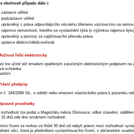
e okolností případu dále i:
zástavní věřitel
podzástavní věřitel
oprávněný z práva odpovídajícího věcnému břemenu váznoucímu na nemovi
nájemce nemovitosti, kterého se vyvlastnění týká (s výjimkou nájemce bytu
oprávněný a povinný ze zajišťovacího převodu práva
správce dědictví/dědicové/stát
Možnost řešit elektronicky
ní lze učinit též emailem opatřeným zaručeným elektronickým podpisem na 
vá schránka:
kazbzri
Právní předpisy
n č. 184/2006 Sb., o odnětí nebo omezení vlastnického práva k pozemku neb
Opravné prostředky
i rozhodnutí lze podat u Magistrátu města Olomouce, odbor stavební, oddělení
ě 15 dnů ode dne oznámení rozhodnutí.
tníci řízení se mohou ve lhůtě 30 dnů od nabytí právní moci rozhodnutí vyv
ednání věci, která je předmětem vyvlastňovacího řízení, v občanském soudním