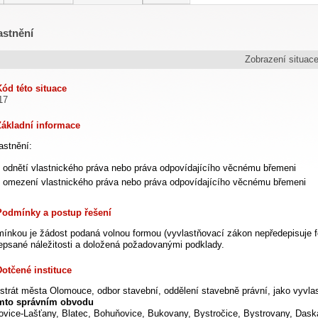
astnění
Zobrazení situac
Kód této situace
17
Základní informace
astnění:
odnětí vlastnického práva nebo práva odpovídajícího věcnému břemeni
omezení vlastnického práva nebo práva odpovídajícího věcnému břemeni
Podmínky a postup řešení
ínkou je žádost podaná volnou formou (vyvlastňovací zákon nepředepisuje f
epsané náležitosti a doložená požadovanými podklady.
Dotčené instituce
strát města Olomouce, odbor stavební, oddělení stavebně právní, jako vyvla
mto správním obvodu
ovice-Lašťany, Blatec, Bohuňovice, Bukovany, Bystročice, Bystrovany, Daska