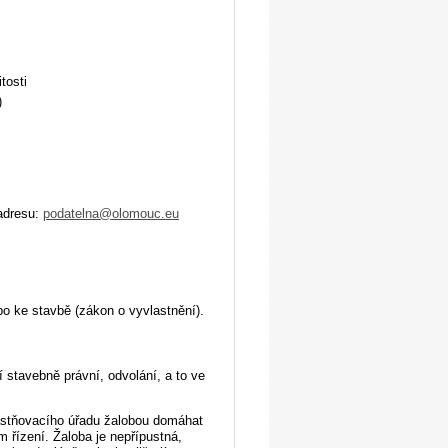
tosti
)
adresu:
podatelna@olomouc.eu
o ke stavbě (zákon o vyvlastnění).
 stavebně právní, odvolání, a to ve
lastňovacího úřadu žalobou domáhat
 řízení. Žaloba je nepřípustná,