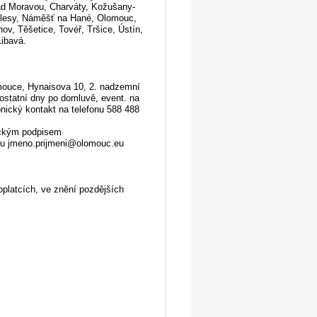
ad Moravou, Charváty, Kožušany-
sklesy, Náměšť na Hané, Olomouc,
ov, Těšetice, Tovéř, Tršice, Ústín,
Libavá.
mouce, Hynaisova 10, 2. nadzemní
 ostatní dny po domluvě, event. na
nický kontakt na telefonu 588 488
nickým podpisem
aru jmeno.prijmeni@olomouc.eu
oplatcích, ve znění pozdějších