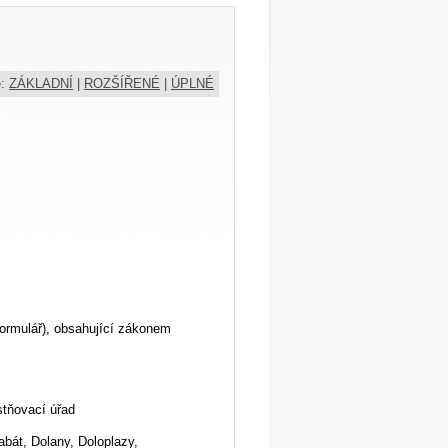
e:
ZÁKLADNÍ
|
ROZŠÍŘENÉ
|
ÚPLNÉ
ormulář), obsahující zákonem
stňovací úřad
bát, Dolany, Doloplazy,