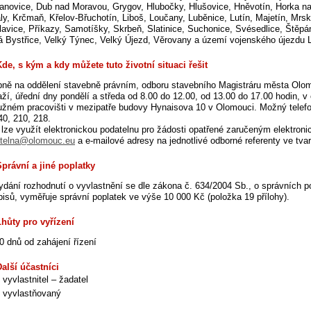
anovice, Dub nad Moravou, Grygov, Hlubočky, Hlušovice, Hněvotín, Horka n
ly, Krčmaň, Křelov-Břuchotín, Liboš, Loučany, Luběnice, Lutín, Majetín, Mr
lavice, Příkazy, Samotíšky, Skrbeň, Slatinice, Suchonice, Svésedlice, Štěpán
á Bystřice, Velký Týnec, Velký Újezd, Věrovany a území vojenského újezdu 
Kde, s kým a kdy můžete tuto životní situaci řešit
ně na oddělení stavebně právním, odboru stavebního Magistráru města Olo
aží, úřední dny pondělí a středa od 8.00 do 12.00, od 13.00 do 17.00 hodin, v
užném pracovišti v mezipatře budovy Hynaisova 10 v Olomouci. Možný telefo
140, 210, 218.
 lze využít elektronickou podatelnu pro žádosti opatřené zaručeným elektro
telna@olomouc.eu
a e-mailové adresy na jednotlivé odborné referenty ve tv
Správní a jiné poplatky
ydání rozhodnutí o vyvlastnění se dle zákona č. 634/2004 Sb., o správních p
pisů, vyměřuje správní poplatek ve výše 10 000 Kč (položka 19 přílohy).
Lhůty pro vyřízení
0 dnů od zahájení řízení
Další účastníci
vyvlastnitel – žadatel
vyvlastňovaný