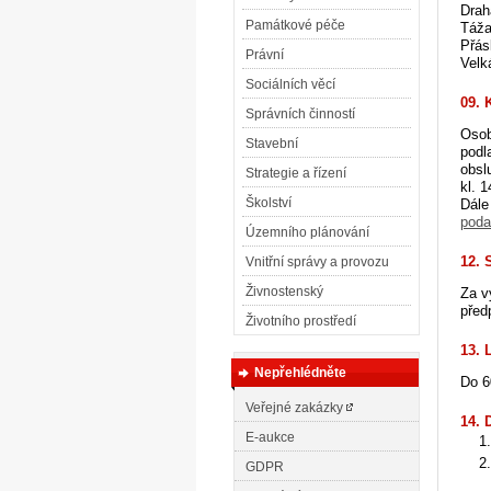
Drah
Památkové péče
Táža
Přás
Právní
Velk
Sociálních věcí
09. 
Správních činností
Osob
Stavební
podl
obsl
Strategie a řízení
kl. 
Školství
Dále
poda
Územního plánování
12. 
Vnitřní správy a provozu
Živnostenský
Za v
před
Životního prostředí
13. 
Nepřehlédněte
Do 6
Veřejné zakázky
14. 
E-aukce
GDPR