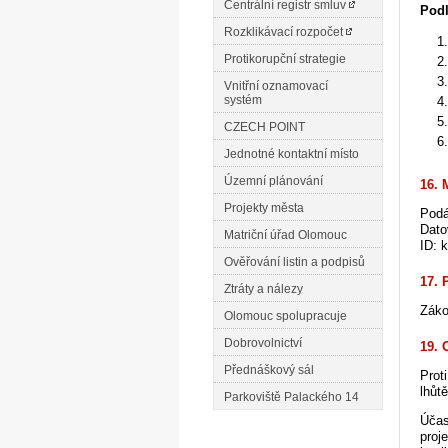
Centrální registr smluv
Podl
Rozklikávací rozpočet
Protikorupční strategie
Vnitřní oznamovací
systém
CZECH POINT
Jednotné kontaktní místo
Územní plánování
16. 
Projekty města
Podá
Dato
Matriční úřad Olomouc
ID: 
Ověřování listin a podpisů
17. 
Ztráty a nálezy
Záko
Olomouc spolupracuje
Dobrovolnictví
19. 
Přednáškový sál
Prot
lhůt
Parkoviště Palackého 14
Účas
proj