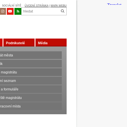
SOCIÁLNÍ SÍTĚ
ÚVODNÍ STRÁNKA
|
MAPA WEBU
Podnikatelé
Média
rát města
ík
 magistrátu
nní seznam
 a formuláře
ště magistrátu
racovní místa