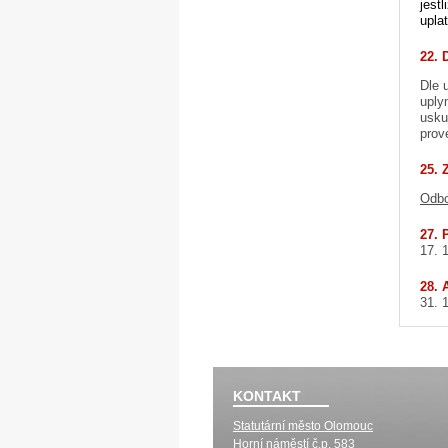
jest
upla
22. 
Dle 
uply
usku
prov
25. 
Odbo
27. 
17. 
28. 
31. 
KONTAKT
Statutární město Olomouc
Horní náměstí č.p. 583