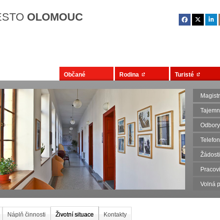
Přejít na hlavní obsah
ĚSTO
OLOMOUC
Občané
Rodina
Turisté
Magist
Tajemn
Odbory
Telefo
Žádosti
Pracovi
Volná p
Náplň činnosti
Životní situace
Kontakty