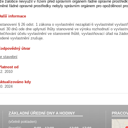
liže žalobce nevyužil v řízení před správním orgánem řádné opravné prostředky
tněné řádné opravné prostředky nebyly správním orgánem pro opožděnost pro
Další informace
ustanovení § 26 odst. 1 zákona o vyvlastnění nezaplatí-li vyvlastnitel vyvla
nutí 30 dnů ode dne uplynutí lhůty stanovené ve výroku rozhodnutí o vyvlastně
tečňování účelu vyvlastnění ve stanovené lhůtě, vyvlastňovací úřad na žádo
edené vyvlastnění zrušuje.
Zodpovědný útvar
r stavební
Platnost od
12. 2010
Aktualizováno kdy
10. 2024
ZÁKLADNÍ ÚŘEDNÍ DNY A HODINY
PRACOV
(včetně pokladen)