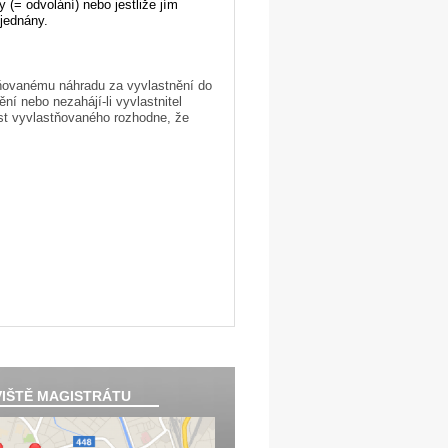
 (= odvolání) nebo jestliže jím
jednány.
stňovanému náhradu za vyvlastnění do
ní nebo nezahájí-li vyvlastnitel
st vyvlastňovaného rozhodne, že
IŠTĚ MAGISTRÁTU