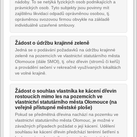
nádoby. To se netýká fyzických osob podnikajících a
právnických osob. Tyto subjekty jsou povinny mít
zajištěnu likvidaci odpadů oprávněnou osobou, tj.
oprávněnou svozovou firmou obvykle na základě
individuálně uzavřené smlouvy.
Žádost o údržbu krajinné zeleně
Jedná se o podávání požadavků na údržbu krajinné
zeleně na pozemcích ve vlastnictví statutárního města
Olomouce (dále SMOl), tj. ořez dřevin (stromů či keřů)
a provádění sečení v rekreačně využívaných lokalitách
ve volné krajině.
Žádost o souhlas vlastníka ke kácení dřevin
rostoucích mimo les na pozemcích ve
vlastnictví statutárního města Olomouce (na
veřejně přístupné městské ploše)
Pokud se předmětná dřevina nachází na pozemku ve
vlastnictví statutárního města Olomouc, je možné v
závažných případech požádat o její kácení. Udělení
souhlasu ke kácení dřevin předchází terénní šetření s