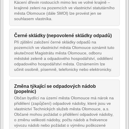
Kácení dřevin rostoucích mimo les ve volné krajině –
krajinné zeleni na pozemcích ve vlastnictví statutárního
města Olomouce (dále SMOl) lze provést jen se
souhlasem vlastníka.
Černé skládky (nepovolené skládky odpadů)
Při zjištění založení černé skládky odpadů na
pozemcích ve vlastnictví města Olomouce oznámit tuto
skutečnost Magistrátu města Olomouce, odboru
městské zeleně a odpadového hospodářství, oddělení
odpadového hospodářství města. Oznámením lze
učinit osobně, písemně, telefonicky nebo elektronicky.
Změna týkající se odpadových nádob
(popelnic)
Občan bydlící na území města Olomouce má nárok na
přidělení (zapůjčení) odpadové nádoby, které jsou ve
vlastnictví Technických služeb města Olomouce, a.s.
Občané mohou požádat o přidělení odpadové nádoby,
o změnu velikosti nádoby, počtu nádob a frekvence
vývozu nádob nebo požádat o výměnu poškozené