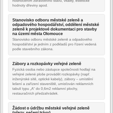
hodnocením zdravotního stavu, vitality, estetické
hodnoty dřeviny apod.
Stanovisko odboru městské zeleně a
odpadového hospodářství, oddělení městské
zeleně k projektové dokumentaci pro stavby
na území města Olomouce
Stanovisko odboru městské zeleně a odpadového
hospodářství je jedním z podkladů pro řízení vedená
podle stavebního zákona.
Zábory a rozkopávky veřejné zeleně
Fyzická osoba nebo zástupce společnosti hodlají na
veřejné zelené ploše provádět rozkopávky (např.
inženýrské sítě, optické kabely), zábory – umístění
lešení a zařízení staveniště, umisťován reklamních
tabulí typu „A“ do 0,6m2 reklamní plochy,
restauračních předzahrádek.
Žádost o údržbu městské veřejné zeleně
(ořezy, sečení trávy)