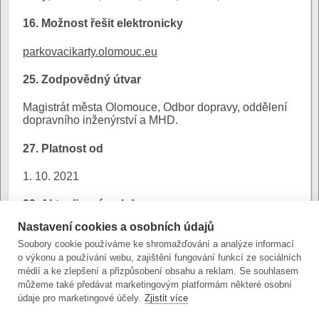
16. Možnost řešit elektronicky
parkovacikarty.olomouc.eu
25. Zodpovědný útvar
Magistrát města Olomouce, Odbor dopravy, oddělení
dopravního inženýrství a MHD.
27. Platnost od
1. 10. 2021
28. Aktualizováno kdy
Nastavení cookies a osobních údajů
16. 8. 2024
Soubory cookie používáme ke shromažďování a analýze informací
o výkonu a používání webu, zajištění fungování funkcí ze sociálních
29. Platnost do
médií a ke zlepšení a přizpůsobení obsahu a reklam. Se souhlasem
můžeme také předávat marketingovým platformám některé osobní
1. 10. 2021
údaje pro marketingové účely.
Zjistit více