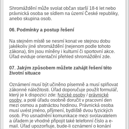
Shromáždění může svolat občan starší 18-ti let nebo
právnická osoba se sídlem na území České republiky,
anebo skupina osob.
06. Podmínky a postup řešení
Na stejném místě se nesmí konat ve stejnou dobu
jakékoliv jiné shromáždění (nejenom podle tohoto
zákona), tím jsou míněny i kulturní či sportovní akce.
Úřad eviduje orientační přehled shromáždění zde.
07. Jakým způsobem můžete zahájit řešení této
životní situace
Oznámení musí být učiněno písemně a musí splňovat
zákonné náležitosti. Úřad doporučuje použít formulář,
který je k dispozici zde:
fyzické osoby
/
právnické
osoby
, a poté úřadu osobně doručit v pracovní den
mezi osmou a patnáctou hodinou. Právnická osoba
musí uvést jméno, příjmení, bydliště dvou fyzických
osob. Pro usnadnění komunikace mezi svolavatelem
a úřadem je vhodné připojit také telefonní číslo a e-
mail. Úřad upozorňuje, bude-li oznámení o konání