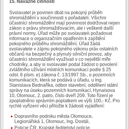
15. Návazné činnosti
Svolavatel je povinen dbát na pokojný průběh
shromáždění v součinnosti s pořadateli. Všichni
účastníci shromáždění mají povinnost dodržovat nejen
zákon o právu shromažďovacím, ale i veškeré další
právní normy. Úřad může po svolavateli požadovat
informace o organizačním opatřením k zajištění
pokojného průběhu shromáždění. Úřad žádá
svolavatele v zájmu pokojného výkonu práv ostatních
občanů na bezpečný a plynulý silniční provoz, aby
účastníci shromáždění využívali v co největší míře
chodníky, a aby si svolavatel podal žádost o povolení
zvláštního užívání místních komunikací podle § 25
odst. 6 písm. e) zákona č. 13/1997 Sb., o pozemních
komunikacích, která se podává u úřadu, u Ing.
Stanislava Bednaříka, odbor stavební, oddělení státní
správy na úseku pozemních komunikací, Hynaisova
10, Olomouc, 2. patro, číslo dveří 209. Toto řízení je
zpoplatněno správním poplatkem ve výši 100,- Kč. Pro
rychlé vyřízení věci přiložte k žádosti vyjádření:
Dopravního podniku města Olomouce,
Legionářská 1, Olomouc, Ing. Dostál,
Policie ČR, Krajské ředitelství policie