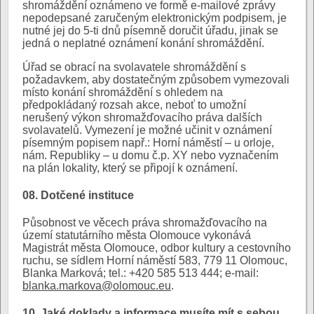
shromáždění oznámeno ve formě e-mailové zprávy
nepodepsané zaručeným elektronickým podpisem, je
nutné jej do 5-ti dnů písemně doručit úřadu, jinak se
jedná o neplatné oznámení konání shromáždění.
Úřad se obrací na svolavatele shromáždění s
požadavkem, aby dostatečným způsobem vymezovali
místo konání shromáždění s ohledem na
předpokládaný rozsah akce, neboť to umožní
nerušený výkon shromažďovacího práva dalších
svolavatelů. Vymezení je možné učinit v oznámení
písemným popisem např.: Horní náměstí – u orloje,
nám. Republiky – u domu č.p. XY nebo vyznačením
na plán lokality, který se připojí k oznámení.
08. Dotčené instituce
Působnost ve věcech práva shromažďovacího na
území statutárního města Olomouce vykonává
Magistrát města Olomouce, odbor kultury a cestovního
ruchu, se sídlem Horní náměstí 583, 779 11 Olomouc,
Blanka Marková; tel.: +420 585 513 444; e-mail:
blanka.markova@olomouc.eu
.
10. Jaké doklady a informace musíte mít s sebou