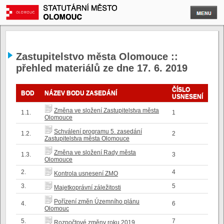
Zastupitelstvo města Olomouce ::
přehled materiálů ze dne 17. 6. 2019
ČÍSLO
BOD
NÁZEV BODU ZASEDÁNÍ
USNESENÍ
Změna ve složení Zastupitelstva města
1.1.
1
Olomouce
Schválení programu 5. zasedání
1.2.
2
Zastupitelstva města Olomouce
Změna ve složení Rady města
1.3.
3
Olomouce
2.
4
Kontrola usnesení ZMO
3.
5
Majetkoprávní záležitosti
Pořízení změn Územního plánu
4.
6
Olomouc
5.
7
Rozpočtové změny roku 2019