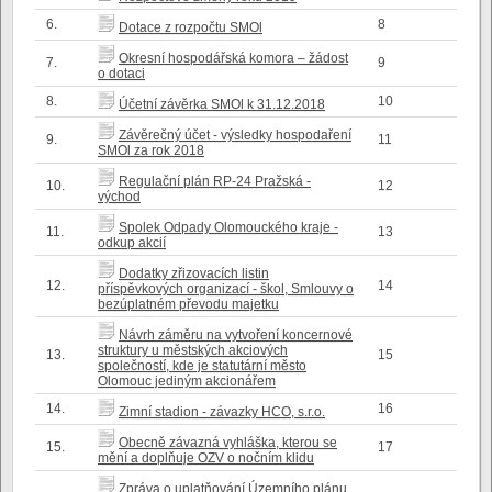
6.
8
Dotace z rozpočtu SMOl
Okresní hospodářská komora – žádost
7.
9
o dotaci
8.
10
Účetní závěrka SMOl k 31.12.2018
Závěrečný účet - výsledky hospodaření
9.
11
SMOl za rok 2018
Regulační plán RP-24 Pražská -
10.
12
východ
Spolek Odpady Olomouckého kraje -
11.
13
odkup akcií
Dodatky zřizovacích listin
12.
14
příspěvkových organizací - škol, Smlouvy o
bezúplatném převodu majetku
Návrh záměru na vytvoření koncernové
struktury u městských akciových
13.
15
společností, kde je statutární město
Olomouc jediným akcionářem
14.
16
Zimní stadion - závazky HCO, s.r.o.
Obecně závazná vyhláška, kterou se
15.
17
mění a doplňuje OZV o nočním klidu
Zpráva o uplatňování Územního plánu