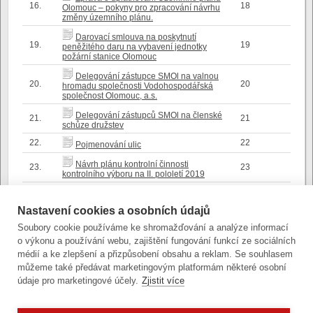
16.
18
Olomouc – pokyny pro zpracování návrhu
změny územního plánu.
Darovací smlouva na poskytnutí
19.
19
peněžitého daru na vybavení jednotky
požární stanice Olomouc
Delegování zástupce SMOl na valnou
20.
20
hromadu společnosti Vodohospodářská
společnost Olomouc, a.s.
Delegování zástupců SMOl na členské
21.
21
schůze družstev
22.
22
Pojmenování ulic
Návrh plánu kontrolní činnosti
23.
23
kontrolního výboru na II. pololetí 2019
Sluňákov – centrum ekologických aktivit
24.
24
města Olomouce, o.p.s. - přijetí nového
Nastavení cookies a osobních údajů
znění zakladatelské listiny
Soubory cookie používáme ke shromažďování a analýze informací
Pokyn k úpravě Změny č. II ÚP
25.
25
o výkonu a používání webu, zajištění fungování funkcí ze sociálních
Olomouc
médií a ke zlepšení a přizpůsobení obsahu a reklam. Se souhlasem
26.
26
Různé
můžeme také předávat marketingovým platformám některé osobní
údaje pro marketingové účely.
Zjistit více