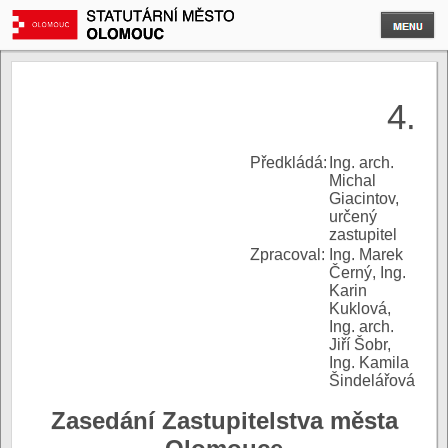
4.
P
ředkládá:
Ing. arch.
Michal
Giacintov,
určený
zastupitel
Zpracoval:
Ing. Marek
Černý, Ing.
Karin
Kuklová,
Ing. arch.
Jiří Šobr,
Ing. Kamila
Šindelářová
Zasedání Zastupitelstva města