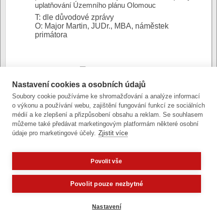
uplatňování Územního plánu Olomouc
T: dle důvodové zprávy
O: Major Martin, JUDr., MBA, náměstek
primátora
DZ pro ZMO
Důvodová
Pořízení změn
Nastavení cookies a osobních údajů
zpráva:
(stránkový dokument)
Soubory cookie používáme ke shromažďování a analýze informací
Přílohy:
o výkonu a používání webu, zajištění fungování funkcí ze sociálních
př. 1. Návrhy na
médií a ke zlepšení a přizpůsobení obsahu a reklam. Se souhlasem
pořízení změn
můžeme také předávat marketingovým platformám některé osobní
(stránkový dokument - Open XML)
údaje pro marketingové účely.
Zjistit více
Povolit vše
Zobrazit verzi pro počítač
Potřebujete poradit?
Zeptejte se našeho
Povolit pouze nezbytné
Články a fotografie lze kopírovat jen se svolením provozovatele
vývoj
|
správa obsahu
| design:
Rency
Nastavení
přístupnost
|
gdpr
|
cookies
,
nastavení cookies
© statutární město Olomouc