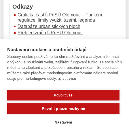
Odkazy
Grafická část ÚPnSÚ Olomouc – Funkční
regulace, limity využití území
,
legenda
Databáze urbanistických ploch
Přehled změn ÚPnSÚ Olomouc
V průběhu jeho platnosti byly pořizovány jeho
jednotlivé změny (viz Přehled změn ÚPnSÚ
Nastavení cookies a osobních údajů
Olomouc).
Soubory cookie používáme ke shromažďování a analýze informací
o výkonu a používání webu, zajištění fungování funkcí ze sociálních
Informativní znění závazné části po všech změnách je
médií a ke zlepšení a přizpůsobení obsahu a reklam. Se souhlasem
k dispozici
zde
.
můžeme také předávat marketingovým platformám některé osobní
údaje pro marketingové účely.
Zjistit více
Povolit vše
Zobrazit verzi pro počítač
Potřebujete poradit?
Zeptejte se našeho asistenta
Oldy.
Povolit pouze nezbytné
Články a fotografie lze kopírovat jen se svolením provozovatele
vývoj
|
správa obsahu
| design:
Rency
Nastavení
přístupnost
|
gdpr
|
cookies
,
nastavení cookies
© statutární město Olomouc