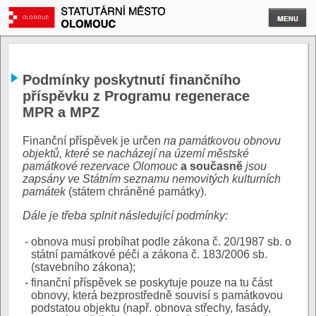
Podmínky poskytnutí finančního
příspěvku z Programu regenerace
MPR a MPZ
Finanční příspěvek je určen
na památkovou obnovu
objektů, které se nacházejí na území městské
památkové rezervace Olomouc
a současně
jsou
zapsány ve Státním seznamu nemovitých kulturních
památek
(státem chráněné památky).
Dále je třeba splnit následující podmínky:
-
obnova musí probíhat podle zákona č. 20/1987 sb. o
státní památkové péči a zákona č. 183/2006 sb.
(stavebního zákona);
-
finanční příspěvek se poskytuje pouze na tu část
obnovy, která bezprostředně souvisí s památkovou
podstatou objektu (např. obnova střechy, fasády,