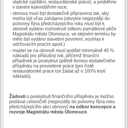
statické zajištění, restaurátorské práce), a proběhne
v daném kalendářním roce;
-
obnova musí být dostatečně připravena tak, aby
mohla být včas zahájena (obvykle nejpozději do
poloviny října předcházejícího roku musí být k
obnově vydáno rozhodnutí odboru památkové péče
Magistrátu města Olomouce, ve stejném termínu by
mělo být vydáno stavební povolení, souhlas k
udržovacím pracím apod.)
-
majitel se na obnově musí podílet minimálně 40 %
nákladů pro příslušný rok, přičemž finanční
příspěvek je poskytnut zpětně formou dodatečného
příspěvku na provedené práce (pro čistě
restaurátorské práce lze žádat až o 100% krytí
nákladů).
Žádosti
o poskytnutí finančního příspěvku je možno
podávat celoročně (nejpozději do poloviny října roku
předcházejícího akci obnovy)
na odbor koncepce a
rozvoje Magistrátu města Olomouce
.