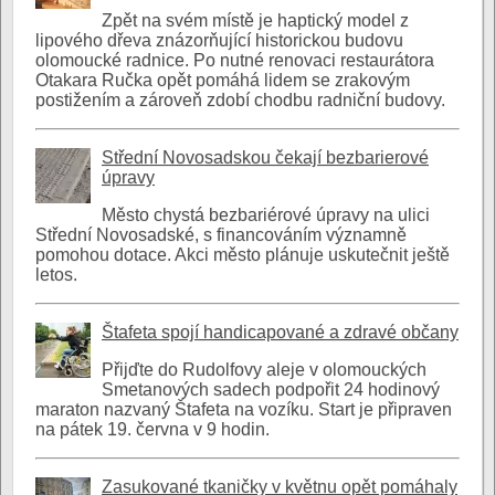
Zpět na svém místě je haptický model z
lipového dřeva znázorňující historickou budovu
olomoucké radnice. Po nutné renovaci restaurátora
Otakara Ručka opět pomáhá lidem se zrakovým
postižením a zároveň zdobí chodbu radniční budovy.
Střední Novosadskou čekají bezbarierové
úpravy
Město chystá bezbariérové úpravy na ulici
Střední Novosadské, s financováním významně
pomohou dotace. Akci město plánuje uskutečnit ještě
letos.
Štafeta spojí handicapované a zdravé občany
Přijďte do Rudolfovy aleje v olomouckých
Smetanových sadech podpořit 24 hodinový
maraton nazvaný Štafeta na vozíku. Start je připraven
na pátek 19. června v 9 hodin.
Zasukované tkaničky v květnu opět pomáhaly