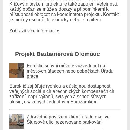
Klíčovým prvkem projektu je také zapojení veřejnosti,
každý občan se může s dotazy a připomínkami k
přístupnosti obracet na koordinátora projektu. Kontakt
je možný osobně, telefonicky nebo e-mailem.
Zobrazit více informací »
Projekt Bezbariérová Olomouc
Euroklíč si nyní můžete vyzvednout na
městkých úřadech nebo pobočkách Úřadu
práce
Euroklíč zajišťuje rychlou a důstojnou dostupnost
veřejných sociálních a technických kompenzačních
zařízení, např. výtahů, svislých a schodišťových
plošin, osazených jednotným Eurozámkem.
Zdravotně postižení klienti úřadu mají ve
Štursově ulici rezervované parkování