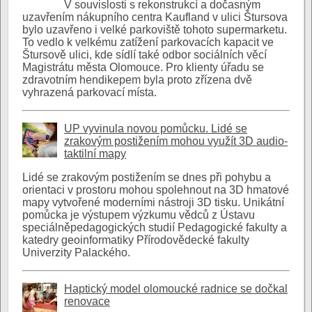
V souvislosti s rekonstrukcí a dočasným
uzavřením nákupního centra Kaufland v ulici Štursova
bylo uzavřeno i velké parkoviště tohoto supermarketu.
To vedlo k velkému zatížení parkovacích kapacit ve
Štursově ulici, kde sídlí také odbor sociálních věcí
Magistrátu města Olomouce. Pro klienty úřadu se
zdravotním hendikepem byla proto zřízena dvě
vyhrazená parkovací místa.
UP vyvinula novou pomůcku. Lidé se
zrakovým postižením mohou využít 3D audio-
taktilní mapy
Lidé se zrakovým postižením se dnes při pohybu a
orientaci v prostoru mohou spolehnout na 3D hmatové
mapy vytvořené moderními nástroji 3D tisku. Unikátní
pomůcka je výstupem výzkumu vědců z Ústavu
speciálněpedagogických studií Pedagogické fakulty a
katedry geoinformatiky Přírodovědecké fakulty
Univerzity Palackého.
Haptický model olomoucké radnice se dočkal
renovace