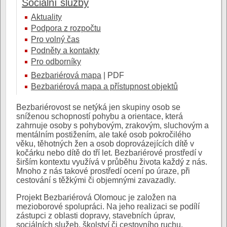
Sociální služby
Aktuality
Podpora z rozpočtu
Pro volný čas
Podněty a kontakty
Pro odborníky
Bezbariérová mapa
| PDF
Bezbariérová mapa a přístupnost objektů
Bezbariérovost se netýká jen skupiny osob se
sníženou schopností pohybu a orientace, která
zahrnuje osoby s pohybovým, zrakovým, sluchovým a
mentálním postižením, ale také osob pokročilého
věku, těhotných žen a osob doprovázejících dítě v
kočárku nebo dítě do tří let. Bezbariérové prostředí v
širším kontextu využívá v průběhu života každý z nás.
Mnoho z nás takové prostředí ocení po úraze, při
cestování s těžkými či objemnými zavazadly.
Projekt Bezbariérová Olomouc je založen na
mezioborové spolupráci. Na jeho realizaci se podílí
zástupci z oblasti dopravy, stavebních úprav,
sociálních služeb, školství či cestovního ruchu.