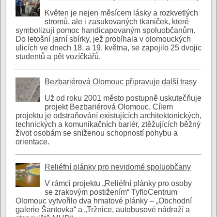
Květen je nejen měsícem lásky a rozkvetlých
stromů, ale i zasukovaných tkaniček, které
symbolizují pomoc handicapovaným spoluobčanům.
Do letošní jarní sbírky, jež probíhala v olomouckých
ulicích ve dnech 18. a 19. května, se zapojilo 25 dvojic
studentů a pět vozíčkářů.
Bezbariérová Olomouc připravuje další trasy
Už od roku 2001 město postupně uskutečňuje
projekt Bezbariérová Olomouc. Cílem
projektu je odstraňování existujících architektonických,
technických a komunikačních bariér, ztěžujících běžný
život osobám se sníženou schopností pohybu a
orientace.
Reliéfní plánky pro nevidomé spoluobčany
V rámci projektu „Reliéfní plánky pro osoby
se zrakovým postižením“ TyfloCentrum
Olomouc vytvořilo dva hmatové plánky – „Obchodní
galerie Šantovka“ a „Tržnice, autobusové nádraží a