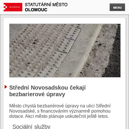
Střední Novosadskou čekají
bezbarierové úpravy
Město chystá bezbariérové úpravy na ulici Střední
Novosadské, s financováním významně pomohou
dotace. Akci město plánuje uskutečnit ještě letos.
Sociální služby