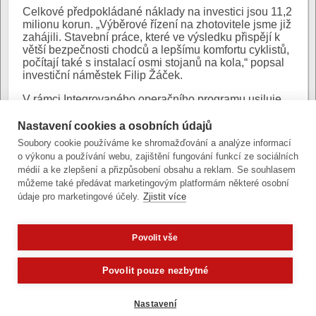
Celkové předpokládané náklady na investici jsou 11,2
milionu korun. „Výběrové řízení na zhotovitele jsme již
zahájili. Stavební práce, které ve výsledku přispějí k
větší bezpečnosti chodců a lepšímu komfortu cyklistů,
počítají také s instalací osmi stojanů na kola,“ popsal
investiční náměstek Filip Žáček.
V rámci Integrovaného operačního programu usiluje
město o získání dotačních prostředků na celkem pět
projektů souvisejících s bezpečností dopravy ve
Nastavení cookies a osobních údajů
městě. Dotace by tak měly pomoci například i s
Soubory cookie používáme ke shromažďování a analýze informací
plánovanou rekonstrukcí podchodu v Brněnské ulici
o výkonu a používání webu, zajištění fungování funkcí ze sociálních
nebo se stavbou nového osvětleného přechodu pro
médií a ke zlepšení a přizpůsobení obsahu a reklam. Se souhlasem
chodce v Nedvězí.
můžeme také předávat marketingovým platformám některé osobní
údaje pro marketingové účely.
Zjistit více
Povolit vše
Zobrazit verzi pro počítač
Potřebujete poradit?
Zeptejte se
Povolit pouze nezbytné
Články a fotografie lze kopírovat jen se svolením provozovatele
vývoj
|
správa obsahu
| design:
Rency
Nastavení
přístupnost
|
gdpr
|
cookies
,
nastavení cookies