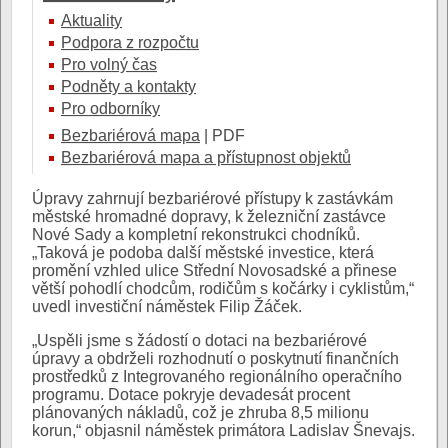
Aktuality
Podpora z rozpočtu
Pro volný čas
Podněty a kontakty
Pro odborníky
Bezbariérová mapa
| PDF
Bezbariérová mapa a přístupnost objektů
Úpravy zahrnují bezbariérové přístupy k zastávkám
městské hromadné dopravy, k železniční zastávce
Nové Sady a kompletní rekonstrukci chodníků.
„Taková je podoba další městské investice, která
promění vzhled ulice Střední Novosadské a přinese
větší pohodlí chodcům, rodičům s kočárky i cyklistům,“
uvedl investiční náměstek Filip Žáček.
„Uspěli jsme s žádostí o dotaci na bezbariérové
úpravy a obdrželi rozhodnutí o poskytnutí finančních
prostředků z Integrovaného regionálního operačního
programu. Dotace pokryje devadesát procent
plánovaných nákladů, což je zhruba 8,5 milionu
korun,“ objasnil náměstek primátora Ladislav Šnevajs.