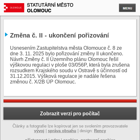
Změna č. II - ukončení pořizování
Usnesením Zastupitelstva města Olomouce č. 8 ze
dne 3. 11. 2025 bylo pořizování změny II ukončeno.
Návrh Změny č. II Územního plánu Olomouc řešil
výškovou regulaci v ploše 03/056P, která byla zrušena
rozsudkem Krajského soudu v Ostravě s účinností od
31.12.2015. Výšková regulace je nadále řešena
změnou č. X/2B ÚP Olomouc.
Zobrazit verzi pro počítač
Články a fotografie lze kopírovat jen se svolením provozovatele
vývoj
|
správa obsahu
| design:
Rency