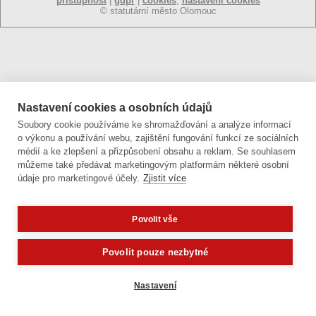
přístupnost
|
gdpr
|
cookies
,
nastavení cookies
© statutární město Olomouc
Nastavení cookies a osobních údajů
Soubory cookie používáme ke shromažďování a analýze informací
o výkonu a používání webu, zajištění fungování funkcí ze sociálních
médií a ke zlepšení a přizpůsobení obsahu a reklam. Se souhlasem
můžeme také předávat marketingovým platformám některé osobní
údaje pro marketingové účely.
Zjistit více
Povolit vše
Potřebujete poradit?
Zeptejte se naše
Povolit pouze nezbytné
Nastavení