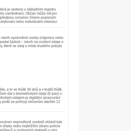
terá je vedena v základním registru
 nebo zaměstnání. Občan může mít jen
ího předpisu označen číslem popisným
ubytování nebo individuální rekreaci.
 na návrh oprávněné osoby (nájemce nebo
podat žádost – návrh na zrušení údaje o
, které se údaj o místu trvalého pobytu
a, a to ve lhůtě 30 dnů a v kratší lhůtě,
ičem dat s biometrickými údaji (E-pas) s
etrickým údajem je digitální zpracování
ky prstů se pořizují občanům starším 12
 povinen neprodleně osobně ohlásit tuto
 úřadu nebo nejbližším útvaru policie.
průkazů a cestovních dokladů v ulici