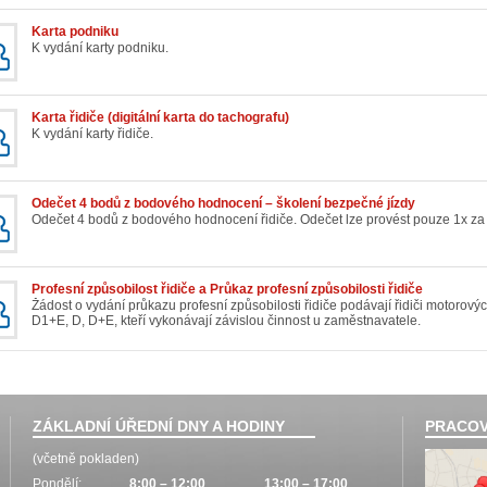
Karta podniku
K vydání karty podniku.
Karta řidiče (digitální karta do tachografu)
K vydání karty řidiče.
Odečet 4 bodů z bodového hodnocení – školení bezpečné jízdy
Odečet 4 bodů z bodového hodnocení řidiče. Odečet lze provést pouze 1x za 
Profesní způsobilost řidiče a Průkaz profesní způsobilosti řidiče
Žádost o vydání průkazu profesní způsobilosti řidiče podávají řidiči motorov
D1+E, D, D+E, kteří vykonávají závislou činnost u zaměstnavatele.
ZÁKLADNÍ ÚŘEDNÍ DNY A HODINY
PRACOV
(včetně pokladen)
Pondělí:
8:00 – 12:00
13:00 – 17:00