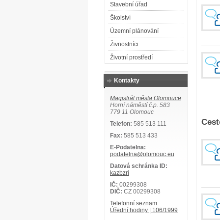
Stavební úřad
Školství
Územní plánování
Živnostníci
Životní prostředí
Kontakty
Magistrát města Olomouce
Horní náměstí č.p. 583
779 11 Olomouc
Cest
Telefon:
585 513 111
Fax:
585 513 433
E-Podatelna:
podatelna@olomouc.eu
Datová schránka ID:
kazbzri
IČ:
00299308
DIČ:
CZ 00299308
Telefonní seznam
Úřední hodiny | 106/1999