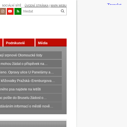
SOCIÁLNÍ SÍTĚ
ÚVODNÍ STRÁNKA
|
MAPA WEBU
Podnikatelé
Média
ejí srpnové Olomoucké listy
 mohou žádat o příspěvek na…
eno. Opravy ulice U Panelárny a…
 křižovatky Pražská–Erenburgova…
ného psa najdete na letišti
c pošle do Bruselu žádost o…
edáváním informací o městě nově…