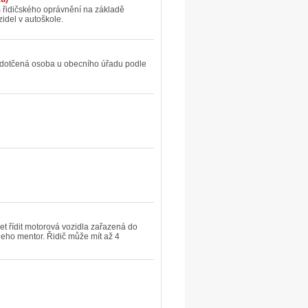
m řidičského oprávnění na základě
idel v autoškole.
á dotčená osoba u obecního úřadu podle
et řídit motorová vozidla zařazená do
jeho mentor. Řidič může mít až 4