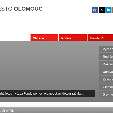
Přejít na hlavní obsah
ĚSTO
OLOMOUC
Občané
Rodina
Turisté
Vycház
Rodiče
Dokonč
Úprava
Zatoula
Olomou
uhá letošní výzva Fondu pomoci olomouckým dětem začala…
S vyhl
uji vyřídit