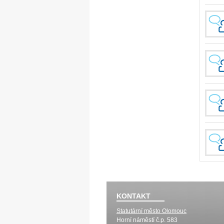
KONTAKT
Statutární město Olomouc
Horní náměstí č.p. 583