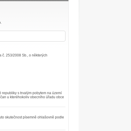
b.
 č. 253/2008 Sb., o některých
é republiky s trvalým pobytem na území
bčan u kteréhokoliv obecního úřadu obce
 tuto skutečnost písemně ohlašovně podle