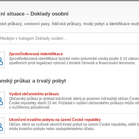
tní situace – Doklady osobní
ké průkazy, cestovní pasy, řidičské průkazy, trvalý pobyt a identifikace oso
Zprostředkovaná indentifikace
Zprostředkovaná identifikace fyzické nebo právnické osoby podle § 10 zákona
opatřeních proti legalizaci výnosů z trestné činnosti a financování terorismu.
nský průkaz a trvalý pobyt
Vydání občanského průkazu
Občanský průkaz je doklad totožnosti, který je povinen mít každý občan Česk
České republiky starší 15 let. Požádat o vydání občanského průkazu může o
s rozšířenou působností.
Ukončení trvalého pobytu na území České republiky
Občan, který se rozhodl ukončit trvalý pobyt na území České republiky, sdělí
místa trvalého pobytu nebo zastupitelskému úřadu.