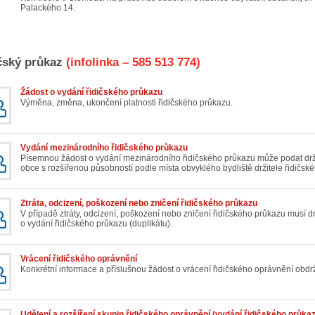
Palackého 14.
čský průkaz
(infolinka – 585 513 774)
Žádost o vydání řidičského průkazu
Výměna, změna, ukončení platnosti řidičského průkazu.
Vydání mezinárodního řidičského průkazu
Písemnou žádost o vydání mezinárodního řidičského průkazu může podat drži
obce s rozšířenou působností podle místa obvyklého bydliště držitele řidičsk
Ztráta, odcizení, poškození nebo zničení řidičského průkazu
V případě ztráty, odcizení, poškození nebo zničení řidičského průkazu musí d
o vydání řidičského průkazu (duplikátu).
Vrácení řidičského oprávnění
Konkrétní informace a příslušnou žádost o vrácení řidičského oprávnění obdr
Udělení a rozšíření skupin řidičského oprávnění (vydání řidičského průka