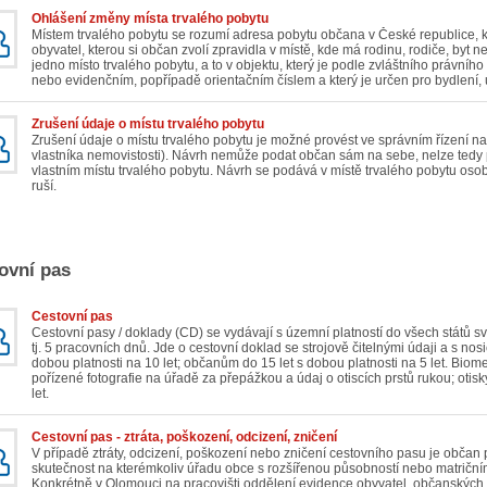
Ohlášení změny místa trvalého pobytu
Místem trvalého pobytu se rozumí adresa pobytu občana v České republice, k
obyvatel, kterou si občan zvolí zpravidla v místě, kde má rodinu, rodiče, byt
jedno místo trvalého pobytu, a to v objektu, který je podle zvláštního právn
nebo evidenčním, popřípadě orientačním číslem a který je určen pro bydlení, 
Zrušení údaje o místu trvalého pobytu
Zrušení údaje o místu trvalého pobytu je možné provést ve správním řízení
vlastníka nemovistosti). Návrh nemůže podat občan sám na sebe, nelze tedy 
vlastním místu trvalého pobytu. Návrh se podává v místě trvalého pobytu osoby
ruší.
ovní pas
Cestovní pas
Cestovní pasy / doklady (CD) se vydávají s územní platností do všech států svět
tj. 5 pracovních dnů. Jde o cestovní doklad se strojově čitelnými údaji a s nos
dobou platnosti na 10 let; občanům do 15 let s dobou platnosti na 5 let. Biom
pořízené fotografie na úřadě za přepážkou a údaj o otiscích prstů rukou; otis
let.
Cestovní pas - ztráta, poškození, odcizení, zničení
V případě ztráty, odcizení, poškození nebo zničení cestovního pasu je občan
skutečnost na kterémkoliv úřadu obce s rozšířenou působností nebo matričním
Konkrétně v Olomouci na pracovišti oddělení evidence obyvatel, občanských 