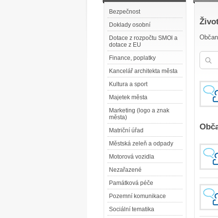
Bezpečnost
Živo
Doklady osobní
Občans
Dotace z rozpočtu SMOl a
dotace z EU
Finance, poplatky
Kancelář architekta města
Kultura a sport
Majetek města
Marketing (logo a znak
města)
Obča
Matriční úřad
Městská zeleň a odpady
Motorová vozidla
Nezařazené
Památková péče
Pozemní komunikace
Sociální tematika