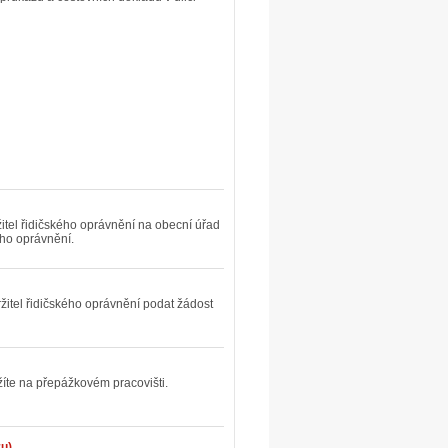
tel řidičského oprávnění na obecní úřad
ého oprávnění.
ržitel řidičského oprávnění podat žádost
žíte na přepážkovém pracovišti.
zu)