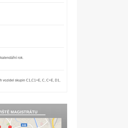
kalendářní rok.
ých vozidel skupin C1,C1+E, C, C+E, D1,
IŠTĚ MAGISTRÁTU