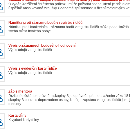
O vydání/rozšíření řidičského průkazu může požádat osoba, která je držitele
úspěšně absolvované zkoušky z odborné způsobilosti k řízení motorových voz
Námitka proti záznamu bodů v registru řidičů
Námitku proti konkrétnímu záznamu bodů v registru řidičů může podat každ
svého místa trvalého pobytu.
Výpis o záznamech bodového hodnocení
Výpis údajů z registru řidičů.
Výpis z evidenční karty řidiče
Výpis údajů z registru řidičů.
Zápis mentora
Držitel řidičského oprávnění skupiny B je oprávněn před dosažením věku 18 l
skupiny B pouze s doprovodem osoby, která je zapsána v registru řidičů jako 
mentory.
Karta dílny
K vydání karty dílny.