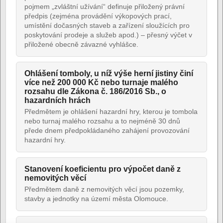
pojmem „zvláštní užívání“ definuje přiložený právní
předpis (zejména provádění výkopových prací,
umístění dočasných staveb a zařízení sloužících pro
poskytování prodeje a služeb apod.) – přesný výčet v
přiložené obecně závazné vyhlášce.
Ohlášení tomboly, u níž výše herní jistiny činí
více než 200 000 Kč nebo turnaje malého
rozsahu dle Zákona č. 186/2016 Sb., o
hazardních hrách
Předmětem je ohlášení hazardní hry, kterou je tombola
nebo turnaj malého rozsahu a to nejméně 30 dnů
přede dnem předpokládaného zahájení provozování
hazardní hry.
Stanovení koeficientu pro výpočet daně z
nemovitých věcí
Předmětem daně z nemovitých věcí jsou pozemky,
stavby a jednotky na území města Olomouce.