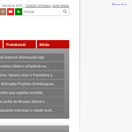
SOCIÁLNÍ SÍTĚ
ÚVODNÍ STRÁNKA
|
MAPA WEBU
Podnikatelé
Média
ejí srpnové Olomoucké listy
 mohou žádat o příspěvek na…
eno. Opravy ulice U Panelárny a…
 křižovatky Pražská–Erenburgova…
ného psa najdete na letišti
c pošle do Bruselu žádost o…
edáváním informací o městě nově…