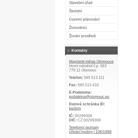
Stavební úřad
Školství
Územní plánování
Živnostníci
Životní prostředí
Kontakty
Magistrát města Olomouce
Horní náměstí č.p. 583
779 11 Olomouc
Telefon:
585 513 111
Fax:
585 513 433
E-Podatelna:
podatelna@olomouc.eu
Datová schránka ID:
kazbzri
IČ:
00299308
DIČ:
CZ 00299308
Telefonní seznam
Úřední hodiny | 106/1999