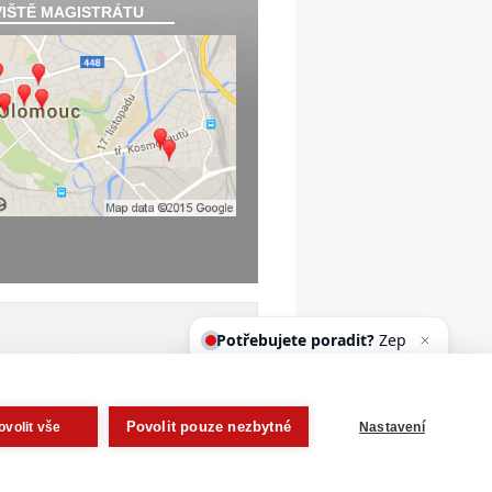
IŠTĚ MAGISTRÁTU
Potřebujete poradit?
Zeptejte se
našeho as
Povolit pouze nezbytné
ovolit vše
Nastavení