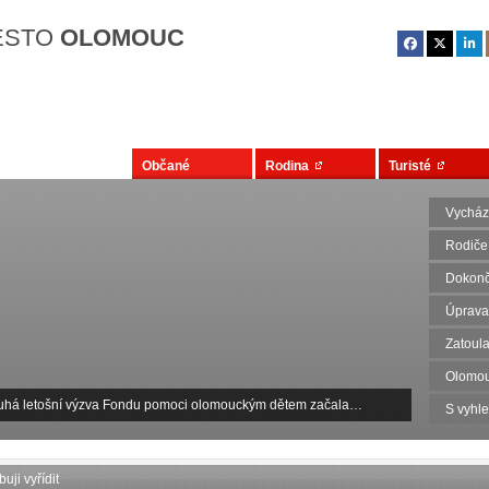
Přejít na hlavní obsah
ĚSTO
OLOMOUC
Občané
Rodina
Turisté
Vycház
Rodiče
Dokonč
Úprava
Zatoula
Olomou
uhá letošní výzva Fondu pomoci olomouckým dětem začala…
S vyhl
uji vyřídit