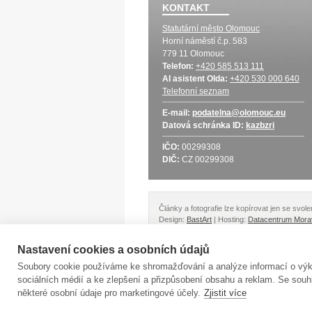
KONTAKT
Statutární město Olomouc
Horní náměstí č.p. 583
779 11 Olomouc
Telefon:
+420 585 513 111
AI asistent Olda:
+420 530 000 640
Telefonní seznam
E-mail:
podatelna@olomouc.eu
Datová schránka
ID:
kazbzri
IČO:
00299308
DIČ:
CZ 00299308
Články a fotografie lze kopírovat jen se svo
Design:
BastArt
| Hosting:
Datacentrum Mora
Nastavení cookies a osobních údajů
Soubory cookie používáme ke shromažďování a analýze informací o výko
sociálních médií a ke zlepšení a přizpůsobení obsahu a reklam. Se s
některé osobní údaje pro marketingové účely.
Zjistit více