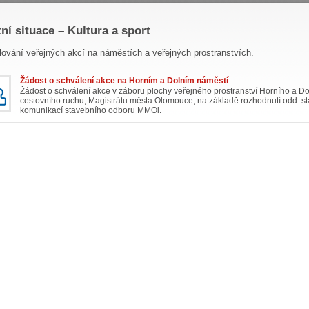
tní situace – Kultura a sport
ování veřejných akcí na náměstích a veřejných prostranstvích.
Žádost o schválení akce na Horním a Dolním náměstí
Žádost o schválení akce v záboru plochy veřejného prostranství Horního a Do
cestovního ruchu, Magistrátu města Olomouce, na základě rozhodnutí odd. s
komunikací stavebního odboru MMOl.