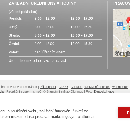
ZÁKLADNÍ ÚŘEDNÍ DNY A HODINY
PRACOV
(včetně pokladen)
Pondělí:
8:00 – 12:00
13:00 – 17:00
Úterý:
8:00 – 12:00
13:00 – 15:30
Středa:
8:00 – 12:00
13:00 – 17:00
Čtvrtek:
8:00 – 12:00
13:00 – 15:30
Pátek:
není úředním dnem
Úřední hodiny jednotlivých pracovišť
lením provozovatele stránek
|
Přístupnost
|
GDPR
|
Cookies
,
nastavení cookies
|
webmaster
via
| Redakční systém: cmsOl
© Statutární město Olomouc | Foto:
Depositphotos
nu a používání webu, zajištění fungování funkcí ze
P
ouhlasem můžeme také předávat marketingovým platformám