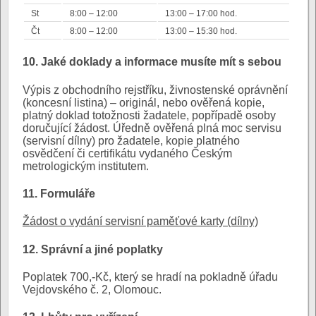
St
8:00 – 12:00
13:00 – 17:00 hod.
Čt
8:00 – 12:00
13:00 – 15:30 hod.
10. Jaké doklady a informace musíte mít s sebou
Výpis z obchodního rejstříku, živnostenské oprávnění
(koncesní listina) – originál, nebo ověřená kopie,
platný doklad totožnosti žadatele, popřípadě osoby
doručující žádost. Úředně ověřená plná moc servisu
(servisní dílny) pro žadatele, kopie platného
osvědčení či certifikátu vydaného Českým
metrologickým institutem.
11. Formuláře
Žádost o vydání servisní paměťové karty (dílny)
12. Správní a jiné poplatky
Poplatek 700,-Kč, který se hradí na pokladně úřadu
Vejdovského č. 2, Olomouc.