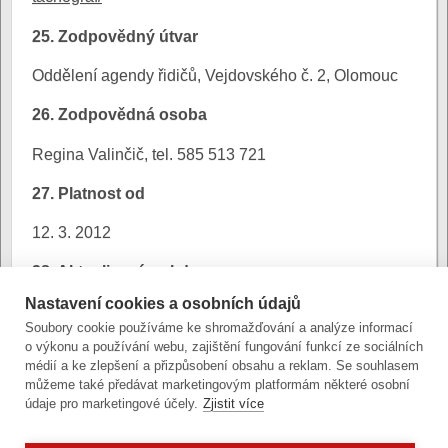
25. Zodpovědný útvar
Oddělení agendy řidičů, Vejdovského č. 2, Olomouc
26. Zodpovědná osoba
Regina Valinčič, tel. 585 513 721
27. Platnost od
12. 3. 2012
28. Aktualizováno kdy
Nastavení cookies a osobních údajů
30. 9. 2021
Soubory cookie používáme ke shromažďování a analýze informací
o výkonu a používání webu, zajištění fungování funkcí ze sociálních
29. Platnost do
médií a ke zlepšení a přizpůsobení obsahu a reklam. Se souhlasem
můžeme také předávat marketingovým platformám některé osobní
12. 3. 2012
údaje pro marketingové účely.
Zjistit více