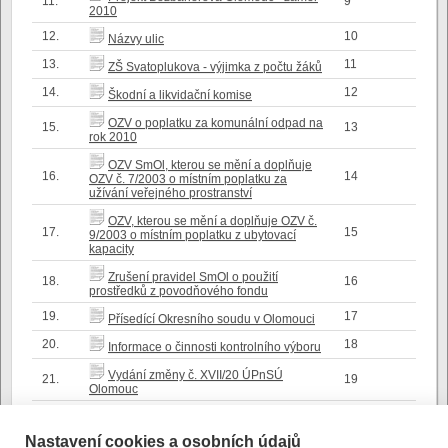
11.
9
2010
12.
10
Názvy ulic
13.
11
ZŠ Svatoplukova - výjimka z počtu žáků
14.
12
Škodní a likvidační komise
OZV o poplatku za komunální odpad na
15.
13
rok 2010
OZV SmOl, kterou se mění a doplňuje
16.
14
OZV č. 7/2003 o místním poplatku za
užívání veřejného prostranství
OZV, kterou se mění a doplňuje OZV č.
17.
15
9/2003 o místním poplatku z ubytovací
kapacity
Zrušení pravidel SmOl o použití
18.
16
prostředků z povodňového fondu
19.
17
Přísedící Okresního soudu v Olomouci
20.
18
Informace o činnosti kontrolního výboru
Vydání změny č. XVII/20 ÚPnSÚ
21.
19
Olomouc
Návrh zadání změny č. XXII ÚPnSÚ
22.
20
Olomouc
Nastavení cookies a osobních údajů