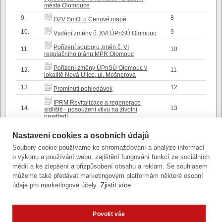
města Olomouce
9.
8
OZV SmOl o Cenové mapě
10.
9
Vydání změny č. XVI ÚPnSÚ Olomouc
Pořízení souboru změn č. VI
11.
10
regulačního plánu MPR Olomouc
Pořízení změny ÚPnSÚ Olomouc v
12.
11
lokalitě Nová Ulice, ul. Mošnerova
13.
12
Prominutí pohledávek
IPRM Revitalizace a regenerace
14.
13
sídliště - posouzení vlivu na životní
prostředí
Základní škola Olomouc, Heyrovského
15.
14
Nastavení cookies a osobních údajů
33 - Dodatekč.3 zřizovací listiny
Soubory cookie používáme ke shromažďování a analýze informací
Informace o činnosti kontrolního výboru
16.
15
o výkonu a používání webu, zajištění fungování funkcí ze sociálních
v I. pololetí 2009
médií a ke zlepšení a přizpůsobení obsahu a reklam. Se souhlasem
17.
16
Hospodaření České dědictví UNESCO
můžeme také předávat marketingovým platformám některé osobní
údaje pro marketingové účely.
Zjistit více
Povolit vše
Zobrazit verzi pro počítač