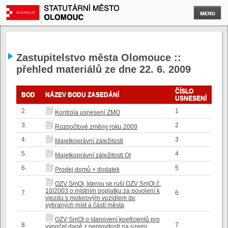
Zastupitelstvo města Olomouce ::
přehled materiálů ze dne 22. 6. 2009
ČÍSLO
BOD
NÁZEV BODU ZASEDÁNÍ
USNESENÍ
2.
1
Kontrola usnesení ZMO
3.
2
Rozpočtové změny roku 2009
4.
3
Majetkoprávní záležitosti
5.
4
Majetkoprávní záležitosti OI
6.
5
Prodej domů + dodatek
OZV SmOl, kterou se ruší OZV SmOl č.
10/2003 o místním poplatku za povolení k
7.
6
vjezdu s motorovým vozidlem do
vybraných míst a částí města
OZV SmOl o stanovení koeficientů pro
8.
7
výpočet daně z nemovitosti na území