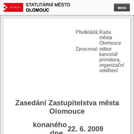
P
ředkládá:
Rada
města
Olomouce
Zpracoval:
odbor
kancelář
primátora,
organizační
oddělení
Zasedání Zastupitelstva města
Olomouce
konaného
22. 6. 2009
dne