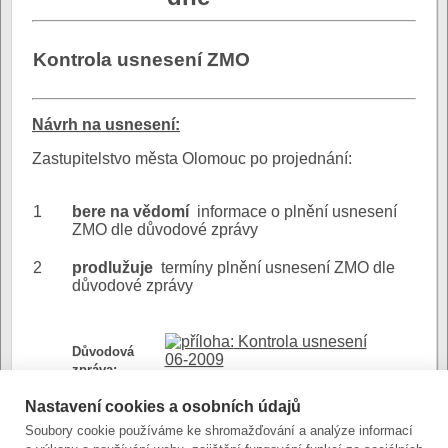
Kontrola usnesení ZMO
N
ávrh na usnesení:
Zastupitelstvo města Olomouc po projednání:
1
bere na vědomí
informace o plnění usnesení
ZMO dle důvodové zprávy
2
prodlužuje
termíny plnění usnesení ZMO dle
důvodové zprávy
Kontrola usnesení
Důvodová
06-2009
zpráva:
(stránkový dokument)
Nastavení cookies a osobních údajů
Soubory cookie používáme ke shromažďování a analýze informací
Příloha str.1
Přílohy: