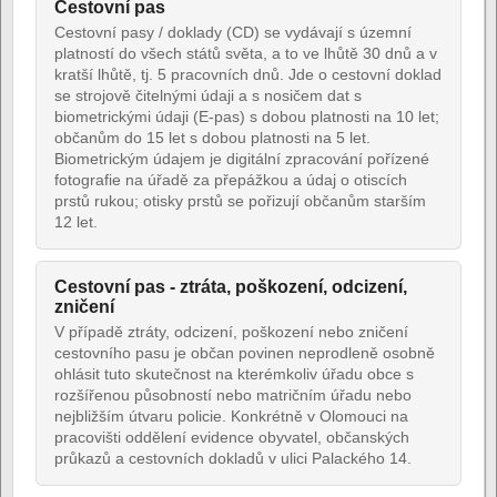
Cestovní pas
Cestovní pasy / doklady (CD) se vydávají s územní
platností do všech států světa, a to ve lhůtě 30 dnů a v
kratší lhůtě, tj. 5 pracovních dnů. Jde o cestovní doklad
se strojově čitelnými údaji a s nosičem dat s
biometrickými údaji (E-pas) s dobou platnosti na 10 let;
občanům do 15 let s dobou platnosti na 5 let.
Biometrickým údajem je digitální zpracování pořízené
fotografie na úřadě za přepážkou a údaj o otiscích
prstů rukou; otisky prstů se pořizují občanům starším
12 let.
Cestovní pas - ztráta, poškození, odcizení,
zničení
V případě ztráty, odcizení, poškození nebo zničení
cestovního pasu je občan povinen neprodleně osobně
ohlásit tuto skutečnost na kterémkoliv úřadu obce s
rozšířenou působností nebo matričním úřadu nebo
nejbližším útvaru policie. Konkrétně v Olomouci na
pracovišti oddělení evidence obyvatel, občanských
průkazů a cestovních dokladů v ulici Palackého 14.