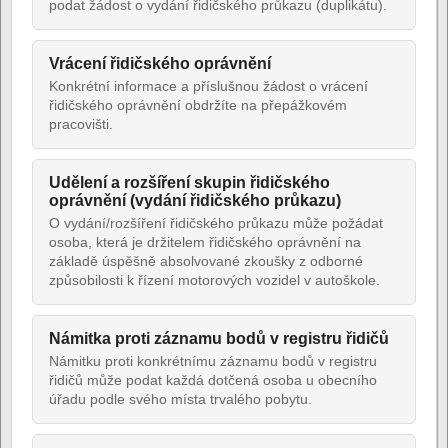
podat žádost o vydání řidičského průkazu (duplikátu).
Vrácení řidičského oprávnění
Konkrétní informace a příslušnou žádost o vrácení
řidičského oprávnění obdržíte na přepážkovém
pracovišti.
Udělení a rozšíření skupin řidičského
oprávnění (vydání řidičského průkazu)
O vydání/rozšíření řidičského průkazu může požádat
osoba, která je držitelem řidičského oprávnění na
základě úspěšně absolvované zkoušky z odborné
způsobilosti k řízení motorových vozidel v autoškole.
Námitka proti záznamu bodů v registru řidičů
Námitku proti konkrétnímu záznamu bodů v registru
řidičů může podat každá dotčená osoba u obecního
úřadu podle svého místa trvalého pobytu.