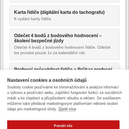
Karta řidiče (digitální karta do tachografu)
K vydání karty řidiče.
Odečet 4 bodů z bodového hodnocení –
školení bezpečné jízdy
Odečet 4 bodů z bodového hodnocení řidiče. Odečet
lze provést pouze 1x za kalendářní rok.
Profesní způsobilost řidiče a Průkaz profesní
způsobilosti řidiče
Nastavení cookies a osobních údajů
Žádost o vydání průkazu profesní způsobilosti řidiče
podávají řidiči motorových vozidel skupin C1,C1+E, C,
Soubory cookie používáme ke shromažďování a analýze informací
C+E, D1, D1+E, D, D+E, kteří vykonávají závislou
o výkonu a používání webu, zajištění fungování funkcí ze sociálních
činnost u zaměstnavatele.
médií a ke zlepšení a přizpůsobení obsahu a reklam. Se souhlasem
můžeme také předávat marketingovým platformám některé osobní
údaje pro marketingové účely.
Zjistit více
Povolit vše